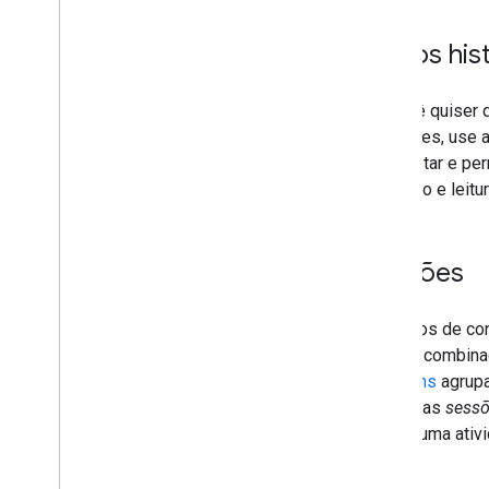
Dados his
Se você quiser 
anteriores, use 
bem-estar e per
exclusão e leitu
Sessões
Os dados de con
quando combinad
Sessions
agrupa
chamadas
sess
realiza uma ativi