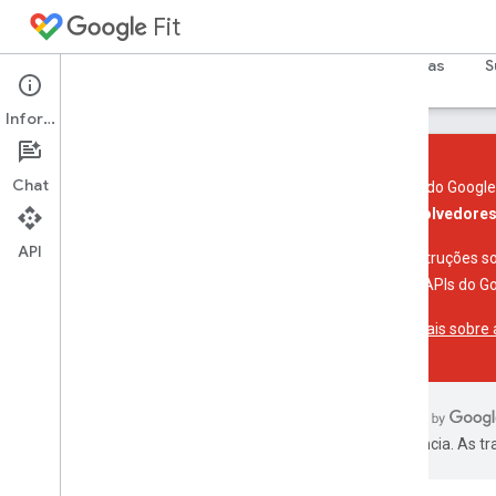
Fit
Página inicial
Guias
Referência
Amostras
S
Informações
Chat
As APIs do Google 
desenvolvedores 
Introdução
API
Visão geral da plataforma
Para instruções s
Principais conceitos
com as APIs do Goo
Saiba mais sobre
API Fit para Android
Visão geral
Dar os primeiros passos
Armazenar e acessar dados
Sensores
preferência. As t
API REST do Fit