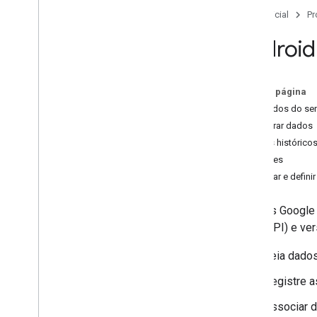
Visão geral
Página inicial
Pr
Dar os primeiros passos
Android
Autorização
Armazenar e acessar dados
Melhorar o desempenho
Nesta página
Ler dados do se
Tarefas comuns
Registrar dados
Verificar o app
Dados histórico
Conduzir pesquisas de saúde
Sessões
Dados de atividade
Acessar e defini
Dados nutricionais
Dados sobre integridade
As APIs Google 
Dados de sono
16 da API) e ve
Outros
Leia dados
Perguntas frequentes
Registre a
Diretrizes da promoção de marca
Política de pesquisa em saúde
Associar 