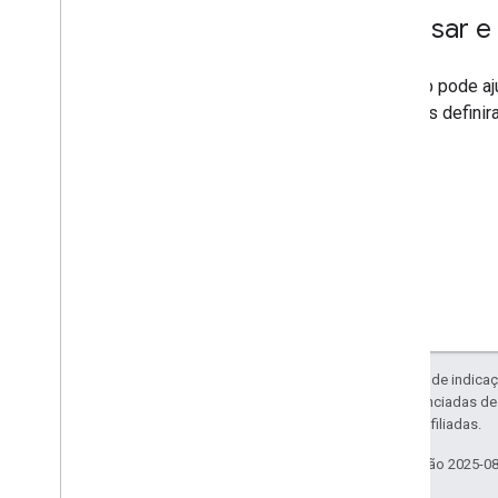
Acessar e 
Seu app pode aj
que eles defini
criaram.
Exceto em caso de indicaç
código são licenciadas d
da Oracle e/ou afiliadas.
Última atualização 2025-0