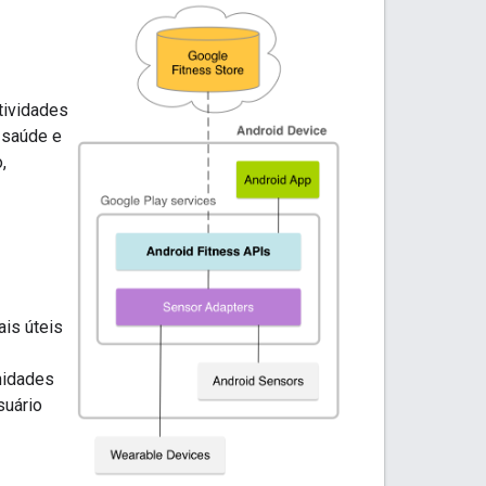
tividades
 saúde e
,
is úteis
I
nidades
suário