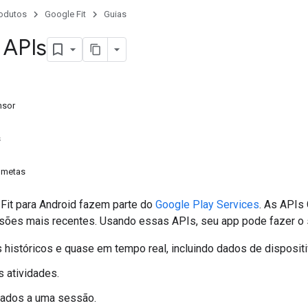
odutos
Google Fit
Guias
 APIs
nsor
s
r metas
Fit para Android fazem parte do
Google Play Services
. As APIs 
rsões mais recentes. Usando essas APIs, seu app pode fazer o 
 históricos e quase em tempo real, incluindo dados de dispositi
s atividades.
dados a uma sessão.