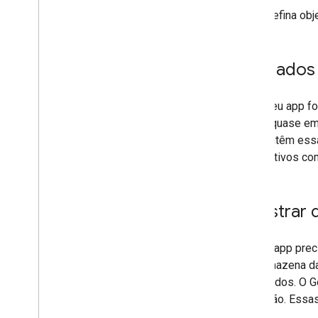
Defina obj
Ler dados
Caso seu app for
dados quase em 
que contêm essa
dispositivos co
Registrar
Caso o app preci
API armazena da
registrados. O 
execução. Essas