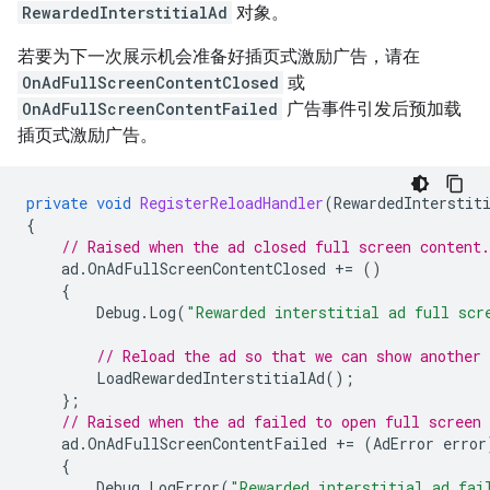
RewardedInterstitialAd
对象。
若要为下一次展示机会准备好插页式激励广告，请在
OnAdFullScreenContentClosed
或
OnAdFullScreenContentFailed
广告事件引发后预加载
插页式激励广告。
private
void
RegisterReloadHandler
(
RewardedInterstit
{
// Raised when the ad closed full screen content.
ad
.
OnAdFullScreenContentClosed
+=
()
{
Debug
.
Log
(
"Rewarded interstitial ad full scr
// Reload the ad so that we can show another 
LoadRewardedInterstitialAd
();
};
// Raised when the ad failed to open full screen 
ad
.
OnAdFullScreenContentFailed
+=
(
AdError
error
{
Debug
.
LogError
(
"Rewarded interstitial ad fai