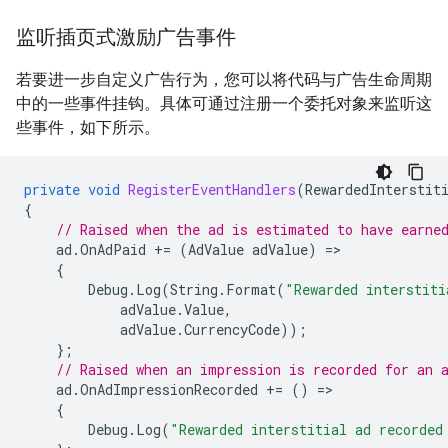
监听插页式激励广告事件
若要进一步自定义广告行为，您可以将代码与广告生命周期
中的一些事件挂钩。具体可通过注册一个委托对象来监听这
些事件，如下所示。
private
void
RegisterEventHandlers
(
RewardedInterstit
{
// Raised when the ad is estimated to have earne
ad
.
OnAdPaid
+=
(
AdValue
adValue
)
=
{
Debug
.
Log
(
String
.
Format
(
"Rewarded interstiti
adValue
.
Value
,
adValue
.
CurrencyCode
));
};
// Raised when an impression is recorded for an 
ad
.
OnAdImpressionRecorded
+=
()
=
{
Debug
.
Log
(
"Rewarded interstitial ad recorded