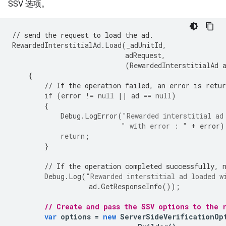
SSV 选项。
// send the request to load the ad.
RewardedInterstitialAd
.
Load
(
_adUnitId
,
adRequest
,
(
RewardedInterstitialAd
{
// If the operation failed, an error is retur
if
(
error
!=
null
||
ad
==
null
)
{
Debug
.
LogError
(
"Rewarded interstitial ad
" with error : "
+
error
)
return
;
}
// If the operation completed successfully, 
Debug
.
Log
(
"Rewarded interstitial ad loaded w
ad
.
GetResponseInfo
());
// Create and pass the SSV options to the 
var
options
=
new
ServerSideVerificationOp