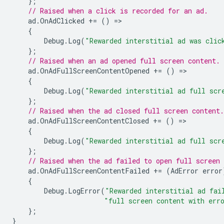
};
// Raised when a click is recorded for an ad.
ad
.
OnAdClicked
+=
()
=
{
Debug
.
Log
(
"Rewarded interstitial ad was clic
};
// Raised when an ad opened full screen content.
ad
.
OnAdFullScreenContentOpened
+=
()
=
{
Debug
.
Log
(
"Rewarded interstitial ad full scr
};
// Raised when the ad closed full screen content.
ad
.
OnAdFullScreenContentClosed
+=
()
=
{
Debug
.
Log
(
"Rewarded interstitial ad full scr
};
// Raised when the ad failed to open full screen 
ad
.
OnAdFullScreenContentFailed
+=
(
AdError
error
{
Debug
.
LogError
(
"Rewarded interstitial ad fai
"full screen content with err
};
}