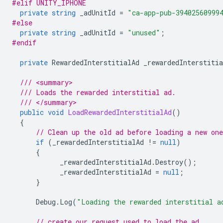
#elif UNITY_IPHONE
private
string
_adUnitId
=
"ca-app-pub-39402560999
#else
private
string
_adUnitId
=
"unused"
;
#endif
private
RewardedInterstitialAd
_rewardedInterstitia
/// <summary>
/// Loads the rewarded interstitial ad.
/// </summary>
public
void
LoadRewardedInterstitialAd
()
{
// Clean up the old ad before loading a new one
if
(
_rewardedInterstitialAd
!=
null
)
{
_rewardedInterstitialAd
.
Destroy
();
_rewardedInterstitialAd
=
null
;
}
Debug
.
Log
(
"Loading the rewarded interstitial a
// create our request used to load the ad.