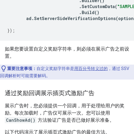
.
Builder
()
.
SetCustomData
(
"SAMPL
.
Build
()
ad
.
SetServerSideVerificationOptions
(
option
});
如果您要设置自定义奖励字符串，则必须在展示广告之前设
置。
重要注意事项：
自定义奖励字符串是
用百分号转义过的
，通过 SSV
回调解析时可能需要解码。
通过奖励回调展示插页式激励广告
展示广告时，您必须提供一个回调，用于处理给用户的奖
励。每次加载时，广告仅可展示一次。您可以使用
CanShowAd()
方法验证广告是否已做好展示准备。
以下代码演示了展示插页式激励广告的最佳方法。