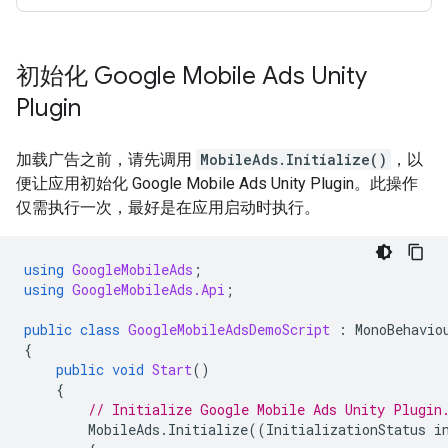
初始化
Google Mobile Ads Unity
Plugin
加载广告之前，请先调用
MobileAds.Initialize()
，以
便让应用初始化
Google Mobile Ads Unity Plugin
。此操作
仅需执行一次，最好是在应用启动时执行。
using
GoogleMobileAds
;
using
GoogleMobileAds.Api
;
public
class
GoogleMobileAdsDemoScript
:
MonoBehavio
{
public
void
Start
()
{
// Initialize 
Google Mobile Ads Unity Plugin
MobileAds
.
Initialize
((
InitializationStatus
i