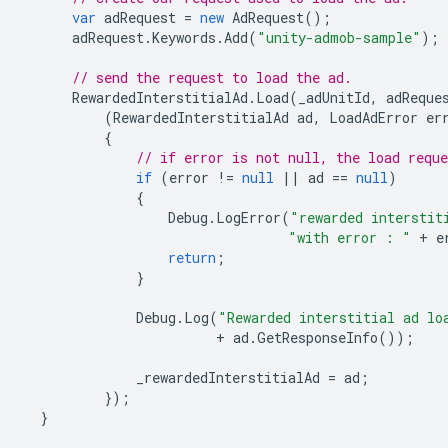
var
adRequest
=
new
AdRequest
();
adRequest
.
Keywords
.
Add
(
"unity-admob-sample"
);
// send the request to load the ad.
RewardedInterstitialAd
.
Load
(
_adUnitId
,
adReque
(
RewardedInterstitialAd
ad
,
LoadAdError
er
{
// if error is not null, the load reque
if
(
error
!=
null
||
ad
==
null
)
{
Debug
.
LogError
(
"rewarded interstit
"with error : "
+
e
return
;
}
Debug
.
Log
(
"Rewarded interstitial ad lo
+
ad
.
GetResponseInfo
());
_rewardedInterstitialAd
=
ad
;
});
}