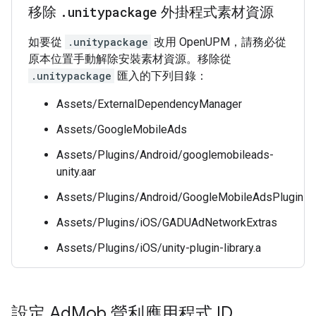
移除
.
unitypackage
外掛程式素材資源
如要從
.unitypackage
改用 OpenUPM，請務必從
原本位置手動解除安裝素材資源。移除從
.unitypackage
匯入的下列目錄：
Assets/ExternalDependencyManager
Assets/GoogleMobileAds
Assets/Plugins/Android/googlemobileads-
unity.aar
Assets/Plugins/Android/GoogleMobileAdsPlugin
Assets/Plugins/iOS/GADUAdNetworkExtras
Assets/Plugins/iOS/unity-plugin-library.a
設定 Ad
Mob 營利應用程式 ID