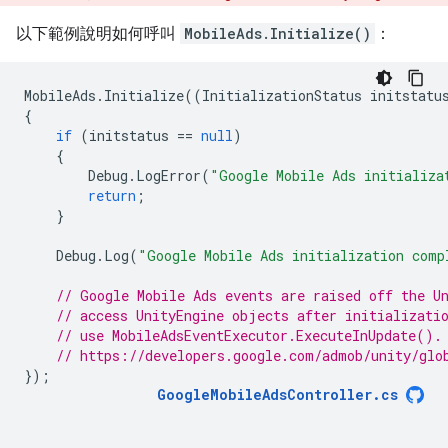
以下範例說明如何呼叫
MobileAds.Initialize()
：
MobileAds
.
Initialize
((
InitializationStatus
initstatu
{
if
(
initstatus
==
null
)
{
Debug
.
LogError
(
"Google Mobile Ads initializa
return
;
}
Debug
.
Log
(
"Google Mobile Ads initialization comp
// Google Mobile Ads events are raised off the U
// access UnityEngine objects after initializati
// use MobileAdsEventExecutor.ExecuteInUpdate().
// https://developers.google.com/admob/unity/glo
});
GoogleMobileAdsController
.
cs