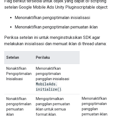
Flag berikut tersedia untuk objek yang dapat di-scripting
setelan
Google Mobile Ads Unity Plugin
scriptable object:
Menonaktifkan pengoptimalan inisialisasi
Menonaktifkan pengoptimalan pemuatan iklan
Periksa setelan ini untuk menginstruksikan SDK agar
melakukan inisialisasi dan memuat iklan di thread utama:
Setelan
Perilaku
Nonaktifkan
Menonaktifkan
Pengoptimalan
pengoptimalan
Inisialisasi
panggilan inisialisasi
Mobile
Ads
.
initialize(
)
.
Menonaktifkan
Nonaktifkan
Mengoptimalkan
pengoptimalan
pengoptimalan
panggilan pemuatan
panggilan
pemuatan
iklan untuk semua
pemuatan iklan.
iklan
format iklan.