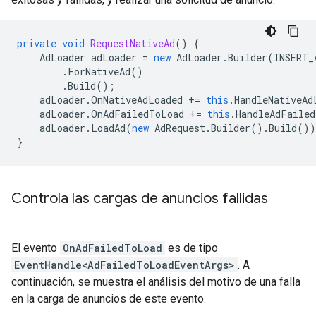
private
void
RequestNativeAd
()
{
AdLoader
adLoader
=
new
AdLoader
.
Builder
(
INSERT_
.
ForNativeAd
()
.
Build
();
adLoader
.
OnNativeAdLoaded
+=
this
.
HandleNativeAd
adLoader
.
OnAdFailedToLoad
+=
this
.
HandleAdFaile
adLoader
.
LoadAd
(
new
AdRequest
.
Builder
().
Build
())
}
Controla las cargas de anuncios fallidas
El evento
OnAdFailedToLoad
es de tipo
EventHandle<AdFailedToLoadEventArgs>
. A
continuación, se muestra el análisis del motivo de una falla
en la carga de anuncios de este evento.