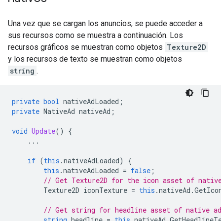
Una vez que se cargan los anuncios, se puede acceder a
sus recursos como se muestra a continuación. Los
recursos gráficos se muestran como objetos
Texture2D
y los recursos de texto se muestran como objetos
string
.
private
bool
nativeAdLoaded
;
private
NativeAd
nativeAd
;
void
Update
()
{
...
if
(
this
.
nativeAdLoaded
)
{
this
.
nativeAdLoaded
=
false
;
// Get Texture2D for the icon asset of nativ
Texture2D
iconTexture
=
this
.
nativeAd
.
GetIco
// Get string for headline asset of native a
string
headline
=
this
.
nativeAd
.
GetHeadlineT