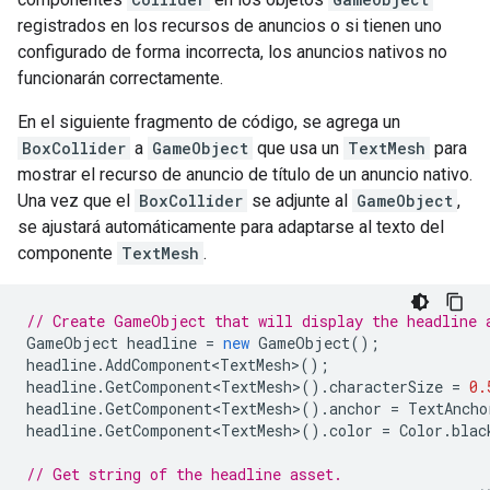
registrados en los recursos de anuncios o si tienen uno
configurado de forma incorrecta, los anuncios nativos no
funcionarán correctamente.
En el siguiente fragmento de código, se agrega un
BoxCollider
a
GameObject
que usa un
TextMesh
para
mostrar el recurso de anuncio de título de un anuncio nativo.
Una vez que el
BoxCollider
se adjunte al
GameObject
,
se ajustará automáticamente para adaptarse al texto del
componente
TextMesh
.
// Create GameObject that will display the headline 
GameObject
headline
=
new
GameObject
();
headline
.
AddComponent<TextMesh>
();
headline
.
GetComponent<TextMesh>
().
characterSize
=
0.
headline
.
GetComponent<TextMesh>
().
anchor
=
TextAncho
headline
.
GetComponent<TextMesh>
().
color
=
Color
.
blac
// Get string of the headline asset.