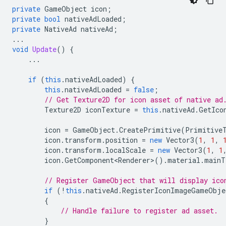
private
GameObject
icon
;
private
bool
nativeAdLoaded
;
private
NativeAd
nativeAd
;
...
void
Update
()
{
...
if
(
this
.
nativeAdLoaded
)
{
this
.
nativeAdLoaded
=
false
;
// Get Texture2D for icon asset of native ad
Texture2D
iconTexture
=
this
.
nativeAd
.
GetIco
icon
=
GameObject
.
CreatePrimitive
(
Primitive
icon
.
transform
.
position
=
new
Vector3
(
1
,
1
,
icon
.
transform
.
localScale
=
new
Vector3
(
1
,
1
icon
.
GetComponent<Renderer>
().
material
.
mainT
// Register GameObject that will display ico
if
(
!
this
.
nativeAd
.
RegisterIconImageGameObje
{
// Handle failure to register ad asset.
}