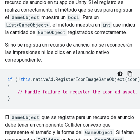
recurso de anuncio en tu app de Unity. Si el registro se
realiza correctamente, el método que se usa para registrar
el
GameObject
muestra un
bool
. Para un
List<GameObject>
, el método muestra un
int
que indica
la cantidad de
GameObject
registrados correctamente.
Si no se registra un recurso de anuncio, no se reconocerán
las impresiones ni los clics en el anuncio nativo
correspondiente.
if
(
!
this
.
nativeAd
.
RegisterIconImageGameObject
(
icon
{
// Handle failure to register the icon ad asset.
}
El
GameObject
que se registra para un recurso de anuncio
debe tener un componente Collider convexo que
represente el tamaño y la forma del
GameObject
. Si faltan
componentes
Collider
en los objetos
GameObject