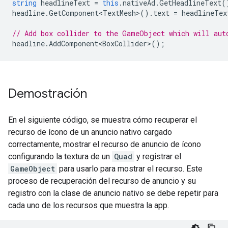
string
headlineText
=
this
.
nativeAd
.
GetHeadlineText
(
headline
.
GetComponent<TextMesh>
().
text
=
headlineTex
// Add box collider to the GameObject which will aut
headline
.
AddComponent<BoxCollider>
();
Demostración
En el siguiente código, se muestra cómo recuperar el
recurso de ícono de un anuncio nativo cargado
correctamente, mostrar el recurso de anuncio de ícono
configurando la textura de un
Quad
y registrar el
GameObject
para usarlo para mostrar el recurso. Este
proceso de recuperación del recurso de anuncio y su
registro con la clase de anuncio nativo se debe repetir para
cada uno de los recursos que muestra la app.