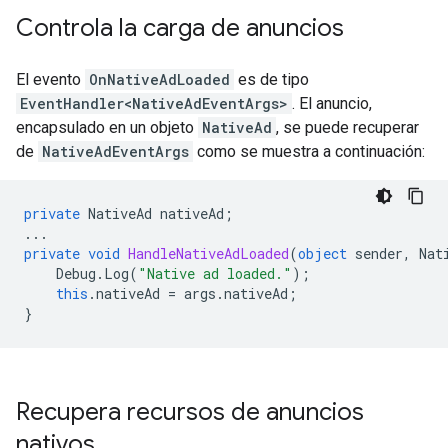
Controla la carga de anuncios
El evento
OnNativeAdLoaded
es de tipo
EventHandler<NativeAdEventArgs>
. El anuncio,
encapsulado en un objeto
NativeAd
, se puede recuperar
de
NativeAdEventArgs
como se muestra a continuación:
private
NativeAd
nativeAd
;
...
private
void
HandleNativeAdLoaded
(
object
sender
,
Nat
Debug
.
Log
(
"Native ad loaded."
);
this
.
nativeAd
=
args
.
nativeAd
;
}
Recupera recursos de anuncios
nativos