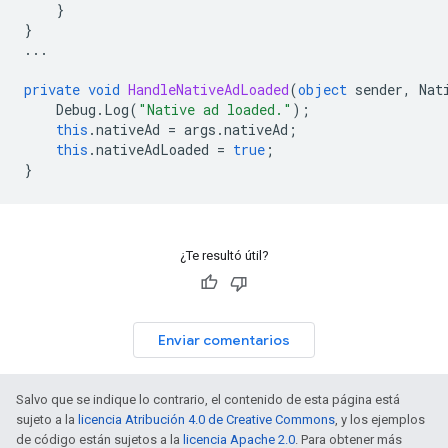
}
}
...
private
void
HandleNativeAdLoaded
(
object
sender
,
Nat
Debug
.
Log
(
"Native ad loaded."
);
this
.
nativeAd
=
args
.
nativeAd
;
this
.
nativeAdLoaded
=
true
;
}
¿Te resultó útil?
Enviar comentarios
Salvo que se indique lo contrario, el contenido de esta página está
sujeto a la
licencia Atribución 4.0 de Creative Commons
, y los ejemplos
de código están sujetos a la
licencia Apache 2.0
. Para obtener más