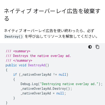
ネイティブ オーバーレイ広告を破棄す
る
ネイティブ オーバーレイ広告を使い終わったら、必ず
Destroy()
を呼び出してリソースを解放してください。
/// <summary>
/// Destroys the native overlay ad.
/// </summary>
public
void
DestroyAd
()
{
if
(
_nativeOverlayAd
!=
null
)
{
Debug
.
Log
(
"Destroying native overlay ad."
);
_nativeOverlayAd
.
Destroy
();
_nativeOverlayAd
=
null
;
}
}