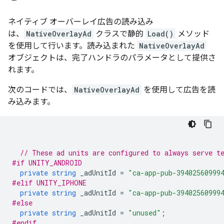
ネイティブ オーバーレイ広告の読み込み
は、
NativeOverlayAd
クラスで静的
Load()
メソッド
を使用して行います。読み込まれた
NativeOverlayAd
オブジェクトは、完了ハンドラのパラメータとして提供さ
れます。
次のコードでは、
NativeOverlayAd
を使用して広告を読
み込みます。
// These ad units are configured to always serve t
#if UNITY_ANDROID
private
string
_adUnitId
=
"ca-app-pub-39402560999
#elif UNITY_IPHONE
private
string
_adUnitId
=
"ca-app-pub-39402560999
#else
private
string
_adUnitId
=
"unused"
;
#endif