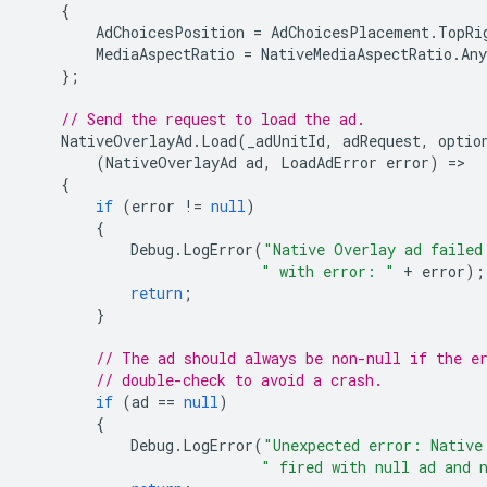
{
AdChoicesPosition
=
AdChoicesPlacement
.
TopRi
MediaAspectRatio
=
NativeMediaAspectRatio
.
Any
};
// Send the request to load the ad.
NativeOverlayAd
.
Load
(
_adUnitId
,
adRequest
,
optio
(
NativeOverlayAd
ad
,
LoadAdError
error
)
=
{
if
(
error
!=
null
)
{
Debug
.
LogError
(
"Native Overlay ad failed
" with error: "
+
error
);
return
;
}
// The ad should always be non-null if the e
// double-check to avoid a crash.
if
(
ad
==
null
)
{
Debug
.
LogError
(
"Unexpected error: Native
" fired with null ad and 