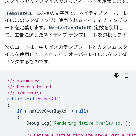
スタイルをカスタマイズできるフィールドを定義します。
TemplateID
は必須の文字列で、ネイティブ オーバーレ
イ広告のレンダリングに使用されるネイティブ テンプレ
ートを定義します。
NativeTemplateID
定数を使用し
て、広告に適したネイティブ テンプレートを選択します。
次のコードは、中サイズのテンプレートとカスタム スタ
イルを使用して、ネイティブ オーバーレイ広告をレンダ
リングするものです。
/// <summary>
/// Renders the ad.
/// </summary>
public
void
RenderAd
()
{
if
(
_nativeOverlayAd
!=
null
)
{
Debug
.
Log
(
"Rendering Native Overlay ad."
);
// Define a native template style with a cus