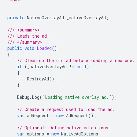
private
NativeOverlayAd
_nativeOverlayAd
;
/// <summary>
/// Loads the ad.
/// </summary>
public
void
LoadAd
()
{
// Clean up the old ad before loading a new one.
if
(
_nativeOverlayAd
!=
null
)
{
DestroyAd
();
}
Debug
.
Log
(
"Loading native overlay ad."
);
// Create a request used to load the ad.
var
adRequest
=
new
AdRequest
();
// Optional: Define native ad options.
var
options
=
new
NativeAdOptions