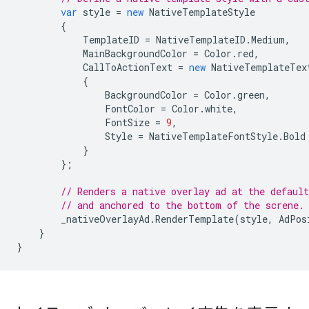
var
style
=
new
NativeTemplateStyle
{
TemplateID
=
NativeTemplateID
.
Medium
,
MainBackgroundColor
=
Color
.
red
,
CallToActionText
=
new
NativeTemplateTex
{
BackgroundColor
=
Color
.
green
,
FontColor
=
Color
.
white
,
FontSize
=
9
,
Style
=
NativeTemplateFontStyle
.
Bold
}
};
// Renders a native overlay ad at the default
// and anchored to the bottom of the screne.
_nativeOverlayAd
.
RenderTemplate
(
style
,
AdPos
}
}