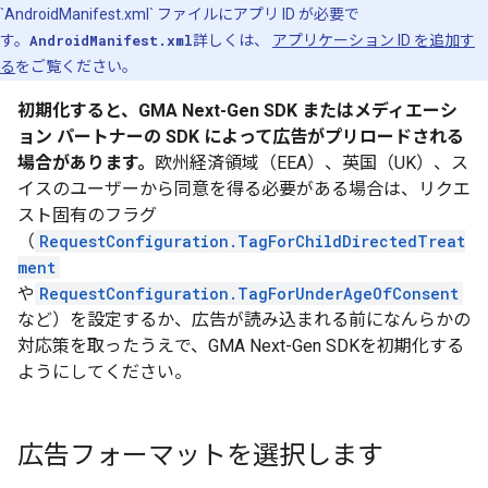
`AndroidManifest.xml` ファイルにアプリ ID が必要で
す。
AndroidManifest.xml
詳しくは、
アプリケーション ID を追加す
る
をご覧ください。
初期化すると、
GMA Next-Gen SDK
またはメディエーシ
ョン パートナーの SDK によって広告がプリロードされる
場合があります。
欧州経済領域（EEA）、英国（UK）、ス
イスのユーザーから同意を得る必要がある場合は、リクエ
スト固有のフラグ
（
RequestConfiguration.TagForChildDirectedTreat
ment
や
RequestConfiguration.TagForUnderAgeOfConsent
など）を設定するか、広告が読み込まれる前になんらかの
対応策を取ったうえで、
GMA Next-Gen SDK
を初期化する
ようにしてください。
広告フォーマットを選択します