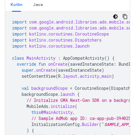
Kotlin
Java
import
com.google.android.libraries.ads.mobile.sdk
import
com.google.android.libraries.ads.mobile.sdk
import
kotlinx.coroutines.CoroutineScope
import
kotlinx.coroutines.Dispatchers
import
kotlinx.coroutines.launch
class
MainActivity
:
AppCompatActivity
()
{
override
fun
onCreate
(
savedInstanceState
:
Bundle
super
.
onCreate
(
savedInstanceState
)
setContentView
(
R
.
layout
.
activity_main
)
val
backgroundScope
=
CoroutineScope
(
Dispatche
backgroundScope
.
launch
{
// Initialize 
GMA Next-Gen SDK
 on a backgrou
MobileAds
.
initialize
(
this
@MainActivity
,
// Sample AdMob app ID: ca-app-pub-3940256
InitializationConfig
.
Builder
(
"
SAMPLE_APP_I
)
{