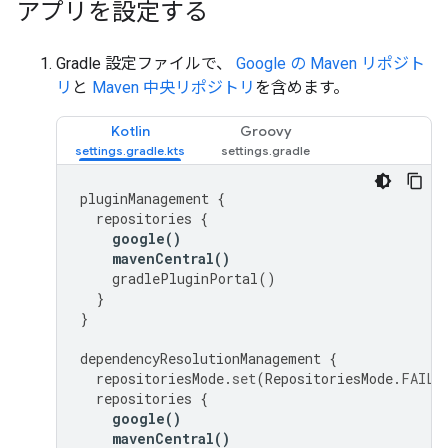
アプリを設定する
Gradle 設定ファイルで、
Google の Maven リポジト
リ
と
Maven 中央リポジトリ
を含めます。
Kotlin
Groovy
pluginManagement
{
repositories
{
google
()
mavenCentral
()
gradlePluginPortal
()
}
}
dependencyResolutionManagement
{
repositoriesMode
.
set
(
RepositoriesMode
.
FAIL_
repositories
{
google
()
mavenCentral
()