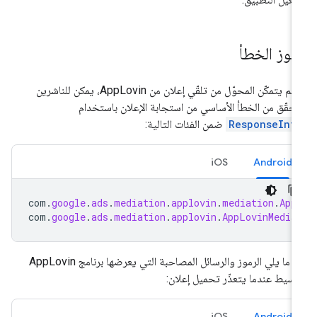
موز الخطأ
إذا لم يتمكّن المحوّل من تلقّي إعلان من AppLovin، يمكن للناشرين
تحقّق من الخطأ الأساسي من استجابة الإعلان باستخدام
ResponseInf
ضمن الفئات التالية:
iOS
Android
com
.
google
.
ads
.
mediation
.
applovin
.
mediation
.
App
com
.
google
.
ads
.
mediation
.
applovin
.
AppLovinMedia
في ما يلي الرموز والرسائل المصاحبة التي يعرضها برنامج AppLovin
وسيط عندما يتعذّر تحميل إعلان:
iOS
Android