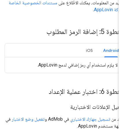
زيد من المعلومات، يمكنك الاطّلاع على
مستندات الخصوصية الخاصة
كة AppLovin
.
وة 5: إضافة الرمز المطلوب
iOS
Android
لا يلزم استخدام أي رمز إضافي لدمج AppLovin.
وة 6: اختبار عملية الإعداد
عيل الإعلانات الاختبارية
كَّد من
تسجيل جهازك الاختباري
في AdMob و
تفعيل وضع الاختبار
في
جهة مستخدم AppLovin.