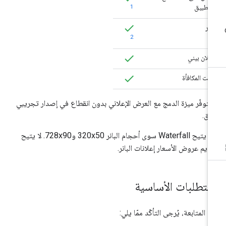
التطبيق
1
بانر
2
إعلان بيني
تمت المكافأة
توفّر ميزة الدمج مع العرض الإعلاني بدون انقطاع في إصدار تجريبي
لق.
لا يتيح Waterfall سوى أحجام البانر 320x50 و728x90. لا يتيح
ديم عروض الأسعار إعلانات البانر.
لمتطلبات الأساسية
ل المتابعة، يُرجى التأكّد ممّا يلي: