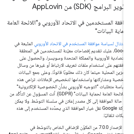
وير البرامج (SDK) من App
Lovin
افقة المستخدمين في الاتحاد الأوروبي و"اللائحة العامة
ماية البيانات"
امتثال لسياسة موافقة المستخدم في الاتحاد الأوروبي
المتّبعة في
Google، عليك تقديم إفصاحات معيّنة للمستخدمين في المنطقة
اقتصادية الأوروبية والمملكة المتحدة وسويسرا، والحصول على
افقتهم على استخدام ملفات تعريف الارتباط أو غيرها من وسائل
تخزين المحلية حيثما كان ذلك مطلوبًا قانونًا، وعلى جمع البيانات
شخصية ومشاركتها واستخدامها لتخصيص الإعلانات. تراعي هذه
سياسة متطلبات "التوجيه الأوروبي بشأن الخصوصية الإلكترونية"
و"اللائحة العامة لحماية البيانات" (GDPR). أنت المسؤول عن التأكّد من
ل حالة الموافقة إلى كل مصدر إعلان في سلسلة التوسّط. ولا يمكن
لشركة Google نقل خيار الموافقة الذي يحدّده المستخدم إلى هذه
شبكات تلقائيًا.
منذ الإصدار 7.0.0 من المكوّن الإضافي الخاص بالتوسّط في