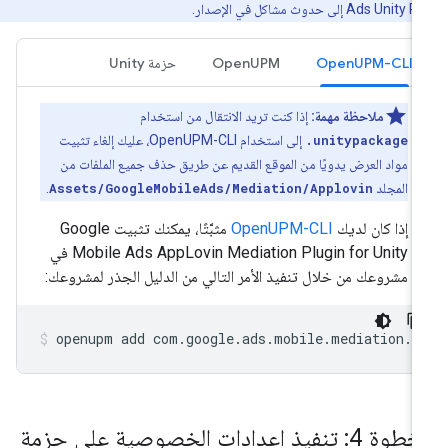
Ads Unity Pl
إلى حدوث مشاكل في الإصدار.
OpenUPM-CLI
OpenUPM
حزمة Unity
ملاحظة مهمة:
إذا كنت تريد الانتقال من استخدام
.unitypackage
إلى استخدام OpenUPM-CLI، عليك إلغاء تثبيت
مواد العرض يدويًا من الموقع القديم عن طريق حذف جميع الملفات من
المجلد
Assets/GoogleMobileAds/Mediation/Applovin
.
إذا كان لديك
OpenUPM-CLI
مثبَّتًا، يمكنك تثبيت Google
Mobile Ads AppLovin Mediation Plugin for Unity في
مشروعك من خلال تنفيذ الأمر التالي من الدليل الجذر لمشروعك:
openupm
add
com.google.ads.mobile.mediation.a
الخطوة 4: تنفيذ إعدادات الخصوصية على حزمة