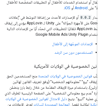
أطفال أو استخدام الخدمات للأطفال أو التطبيقات المخصّصة للأطفال
ط" على
Android
أو
iOS
.
إصدار
8.0.2
أو الإصدارات الأحدث من إضافة التوسّط في "إعلانات
Google على الأجهزة الجوّالة" على Unity لـ AppLovin يؤدي إلى إيقاف
توسّط AppLovin تلقائيًا للتطبيقات التي تحدّد أيًا من الإعدادات التالية
ستخدام
Google Mobile Ads Unity Plugin
:
الإعدادات الموجّهة إلى الأطفال
المستخدمون دون سن الرشد
انين الخصوصية في الولايات الأمريكية
طلّب
قوانين الخصوصية في الولايات المتحدة
منح المستخدمين الحق
 إيقاف "بيع" "معلوماتهم الشخصية" (وفق تعريف القانون لهاتَين
عبارتَين)، باستخدام ميزة الإيقاف المقدّمة من خلال رابط بارز يتضمّن
عبارة "عدم بيع معلوماتي الشخصية" على الصفحة الرئيسية للطرف الذي
جري عملية "البيع". يتيح
دليل الامتثال لقوانين الخصوصية في الولايات
أمريكية
إمكانية تفعيل
المعالجة المحدودة للبيانات
لعرض الإعلانات من