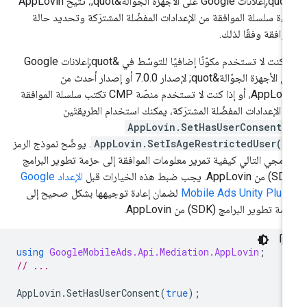
&quot;إعلانات Google على الأجهزة الجوّالة&quot;، تتيح AppLovin
اءة سلسلة الموافقة من الإعدادات المفضّلة المشترَكة وتحديد حالة
موافقة وفقًا لذلك.
إذا كنت لا تستخدم مكوّنًا إضافيًا للتوسّط في &quot;إعلانات Google
على الأجهزة الجوّالة&quot; لإصدار 7.0.0 أو إصدار أحدث من
AppLovin، أو إذا كنت لا تستخدم منصّة CMP تكتب سلسلة الموافقة
 الإعدادات المفضّلة المشترَكة، يمكنك استخدام الطريقتَين
AppLovin.SetHasUserConsent(
AppLovin.SetIsAgeRestrictedUser()
. يوضّح نموذج الرمز
برمجي التالي كيفية تمرير معلومات الموافقة إلى حزمة تطوير البرامج
الإعداد
Google
Mobile Ads Unity Plug
لضمان إعادة توجيهها بشكل صحيح إلى
ة تطوير البرامج (SDK) من AppLovin.
using
GoogleMobileAds.Api.Mediation.AppLovin
;
// ...
AppLovin
.
SetHasUserConsent
(
true
);