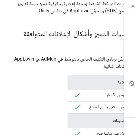
دادات التوسّط الخاصة بوحدة إعلانية، وكيفية دمج حزمة تطوير
(SDK) ومحوّل AppLovin في تطبيق Unity.
مليات الدمج وأشكال الإعلانات المتوافقة
يتضمّن برنامج التكيّف الخاص بالتوسّط في AdMob مع AppLovin
إمكانات التالية:
التكامل
عروض الأسعار
عرض إعلاني بدون انقطاع
التنسيقات
إعلان على شاشة فتح