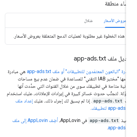
نشاء منطقة
عروض الأسعار
شلال
هذه الخطوة غير مطلوبة لعمليات الدمج المتعلقة بعروض الأسعار.
ديل ملف app-ads
txt
.
ادرة "البائعون المعتمَدون للتطبيقات" أو ملف app-ads.txt
هي مبادرة
يقدّمها "مختبر IAB التقني" للمساعدة في ضمان عدم بيع مساحات
لانية متاحة في تطبيقك سوى من خلال القنوات التي حدَّدت أنها
وّلة. لتجنُّب حدوث خسائر كبيرة في إيرادات الإعلانات، عليك استخدام
لف
app-ads.txt
. إذا لم يسبق لك إجراء ذلك، عليك
إعداد ملف
app-ads.t لتطبيقك
.
نفيذ
app-ads.txt
في AppLovin،
أضِف AppLovin إلى ملف
.
app-ads.t