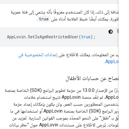
لإضافة إلى ذلك، إذا كان المستخدم معروفًا بأنّه ينتمي إلى فئة عمرية
ظورة، يمكنك أيضًا ضبط العلامة أدناه على
true
.
AppLovin
.
SetIsAgeRestrictedUser
(
true
);
زيد من المعلومات، يمكنك الاطّلاع على
إعدادات الخصوصية في
.
AppLovi
لإفصاح عن حسابات الأطفال
اعتبارًا من الإصدار 13.0.0 من حزمة تطوير البرامج (SDK) الخاصة بمنصة
AppLovin، لم تعُد منصة AppLovin تتيح استخدام علامات
مستخدمين المحظورين حسب العمر، ولن يكون بإمكانك إعداد حزمة
تطوير البرامج (SDK) الخاصة بمنصة AppLovin أو استخدامها في ما
علّق بـ "طفل" على النحو المحدّد بموجب القوانين السارية. لمزيد من
المعلومات، يُرجى الاطّلاع على مستندات AppLovin حول "حظر بيانات