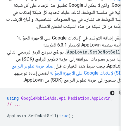
Google، ولكن لا يمكن لـ Google تطبيق هذا الإعداد على كل شبكة
لانية في سلسلة التوسّط. لذلك، عليك تحديد كل شبكة إعلانات في
سلة التوسّط قد تشارك في بيع المعلومات الشخصية، واتّباع الإرشادات
مقدَّمة من كل شبكة من هذه الشبكات لضمان الامتثال.
تتضمّن إضافة التوسّط في "إعلانات Google على الأجهزة الجوّالة"
صة بمنصة AppLovin الإصدار 6.3.1 الطريقة
AppLovin.SetDoNotSell(
. يوضّح نموذج الرمز البرمجي التالي
كيفية تمرير معلومات الموافقة إلى حزمة تطوير البرامج (SDK) من
App. يجب ضبط هذه الخيارات قبل
إعداد حزمة تطوير البرامج
لضمان إعادة توجيهها
كل صحيح إلى حزمة تطوير البرامج (SDK) من AppLovin.
using
GoogleMobileAds.Api.Mediation.AppLovin
;
// ...
AppLovin
.
SetDoNotSell
(
true
);