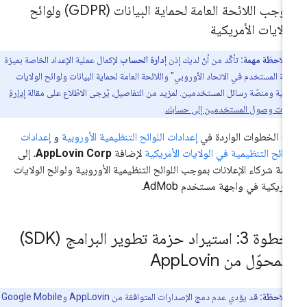
بموجب اللائحة العامة لحماية البيانات (GDPR) ولوائح
ولايات الأمريكية
ملاحظة مهمة:
تأكَّد من أنّ لديك إذن
إدارة الحساب
لإكمال عملية الإعداد الخاصة بميزة
قة المستخدم في الاتحاد الأوروبي" واللائحة العامة لحماية البيانات ولوائح الولايات
يكية ومنصّة رسائل المستخدمين. لمزيد من التفاصيل، يُرجى الاطّلاع على مقالة
إدارة
يات وصول المستخدمين إلى حسابك
.
ّبِع الخطوات الواردة في
إعدادات اللوائح التنظيمية الأوروبية
و
إعدادات
لوائح التنظيمية في الولايات الأمريكية
لإضافة
AppLovin Corp.
إلى
ئمة شركاء الإعلانات بموجب اللوائح التنظيمية الأوروبية ولوائح الولايات
أمريكية في واجهة مستخدم AdMob.
الخطوة 3: استيراد حزمة تطوير البرامج (SDK)
لمحوّل من App
Lovin
ملاحظة:
قد يؤدي عدم دمج الإصدارات المتوافقة من AppLovin و
Google Mobile