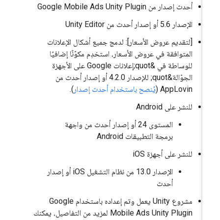
أحدث إصدار من
Google Mobile Ads Unity Plugin
الإصدار 5.6 أو إصدار أحدث من Unity Editor
[لتقديم عروض الأسعار]: لدمج جميع أشكال الإعلانات
المتوافقة في عروض الأسعار، استخدِم مكوّنًا إضافيًا
للوساطة في &quot;إعلانات Google على الأجهزة
الجوّالة&quot; للإصدار 4.2.0 أو إصدار أحدث من
AppLovin (
يُنصح باستخدام أحدث إصدار
).
للنشر على Android
المستوى 24 أو إصدار أحدث من واجهة
برمجة التطبيقات Android
للنشر على أجهزة iOS
الإصدار 13.0 من نظام التشغيل iOS أو إصدار
أحدث
مشروع Unity يعمل وتم إعداده باستخدام
Google
Mobile Ads Unity Plugin
لمزيد من التفاصيل، يمكنك