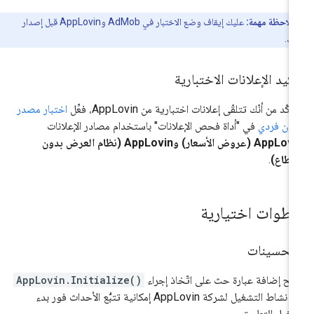
ملاحظة مهمة:
عليك إيقاف وضع الاختبار في AdMob وAppLovin قبل إصدار
قك.
كيد الإعلانات الاختبارية
تأكّد من أنّك تتلقّى إعلانات اختبارية من AppLovin، فعِّل
اختبار مصدر
لان فردي
في "أداة فحص الإعلانات" باستخدام مصادر الإعلانات
AppLovin (عروض الأسعار) وAppLovin (نظام العرض بدون
قطاع)
.
طوات اختيارية
لتحسينات
يح إضافة عبارة حث على اتّخاذ إجراء
AppLovin.Initialize()
إلى نشاط التشغيل لشركة AppLovin إمكانية تتبُّع الأحداث فور بدء
غيل التطبيق.