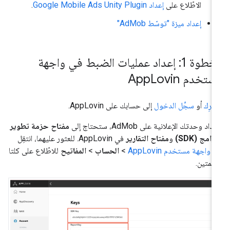
الاطّلاع على
إعداد
Google Mobile Ads Unity Plugin
.
إعداد ميزة "توسّط AdMob"
الخطوة 1: إعداد عمليات الضبط في واجهة
ستخدم App
Lovin
ترِك
أو
سجِّل الدخول
إلى حسابك على AppLovin.
داد وحدتك الإعلانية على AdMob، ستحتاج إلى
مفتاح حزمة تطوير
برامج (SDK)
و
مفتاح التقارير
في AppLovin. للعثور عليهما، انتقِل
ى
واجهة مستخدم AppLovin
>
الحساب
>
المفاتيح
للاطّلاع على كلتا
قيمتين.