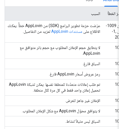
رمز الخطأ
السبب
من ‎-1009
عرَضت حزمة تطوير البرامج (SDK) من AppLovin خطأً. يمكنك
إلى ‎-1,
الاطّلاع على
مستندات AppLovin
لمزيد من التفاصيل.
204
101
لا يتطابق حجم الإعلان المطلوب مع حجم بانر متوافق مع
AppLovin.
103
السياق فارغ.
104
رمز عروض أسعار AppLovin فارغ.
105
تم طلب إعلانات متعدّدة للمنطقة نفسها. يمكن لشبكة AppLovin
تحميل إعلان واحد فقط في كل مرة لكل منطقة.
106
الإعلان غير جاهز للعرض.
108
لا يتوافق محوّل AppLovin مع شكل الإعلان المطلوب.
109
السياق ليس مثيلاً لنشاط.