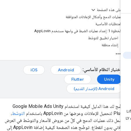
على هذه الصفحة
عمليات الدمج وأشكال الإعلانات المتوافقة
المتطلبات الأساسية
الخطوة 1: إعداد عمليات الضبط في واجهة مستخدم AppLovin
اختيار تطبيق للتوسّط
إنشاء منطقة
اختيار النظام الأساسي:
iOS
Android
Flutter
Unity
Android (الإصدار القديم)
ضّح لك هذا الدليل كيفية استخدام
Google Mobile Ads Unity
Plug
لتحميل الإعلانات وعرضها من AppLovin باستخدام
التوسّط
،
شمل ذلك عمليات الدمج في كلّ من عروض الأسعار والتوسّط في العرض
الإعلاني بدون انقطاع. توضّح هذه الصفحة كيفية إضافة AppLovin إلى