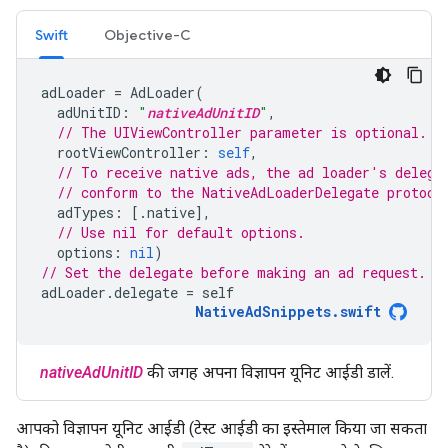
Swift
Objective-C
adLoader
=
AdLoader
(
adUnitID
:
"
nativeAdUnitID
"
,
// The UIViewController parameter is optional.
rootViewController
:
self
,
// To receive native ads, the ad loader's delega
// conform to the NativeAdLoaderDelegate protoco
adTypes
:
[.
native
],
// Use nil for default options.
options
:
nil
)
// Set the delegate before making an ad request.
adLoader
.
delegate
=
self
NativeAdSnippets
.
swift
nativeAdUnitID
की जगह अपना विज्ञापन यूनिट आईडी डालें.
आपको विज्ञापन यूनिट आईडी (टेस्ट आईडी का इस्तेमाल किया जा सकता