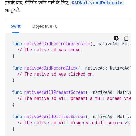
इसके बाद, डेलिगेट कॉल पाने के लिए,
GADNativeAdDelegate
लागू करें:
Swift
Objective-C
func
nativeAdDidRecordImpression
(
_
nativeAd
:
Nativ
// The native ad was shown.
}
func
nativeAdDidRecordClick
(
_
nativeAd
:
NativeAd
)
// The native ad was clicked on.
}
func
nativeAdWillPresentScreen
(
_
nativeAd
:
NativeA
// The native ad will present a full screen view
}
func
nativeAdWillDismissScreen
(
_
nativeAd
:
NativeA
// The native ad will dismiss a full screen view
}