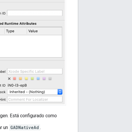
magen. Está configurado como
ar un
GADNativeAd
.