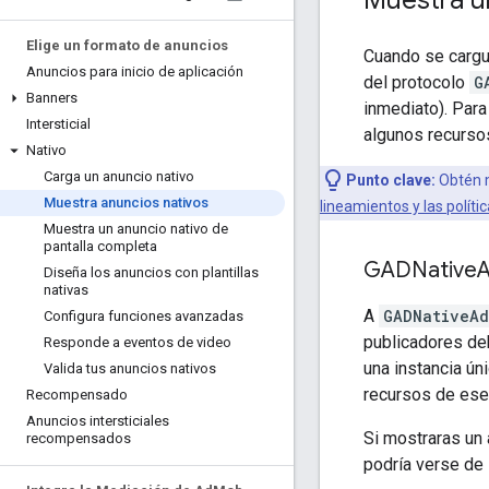
Elige un formato de anuncios
Cuando se cargue
Anuncios para inicio de aplicación
del protocolo
G
Banners
inmediato). Para
Intersticial
algunos recursos
Nativo
Carga un anuncio nativo
Punto clave:
Obtén m
Muestra anuncios nativos
lineamientos y las políti
Muestra un anuncio nativo de
pantalla completa
GADNative
Diseña los anuncios con plantillas
nativas
A
GADNativeAd
Configura funciones avanzadas
publicadores deb
Responde a eventos de video
una instancia ún
Valida tus anuncios nativos
recursos de ese
Recompensado
Anuncios intersticiales
Si mostraras un
recompensados
podría verse de 