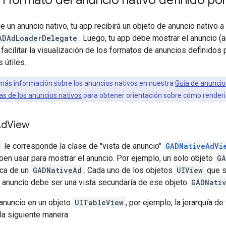
 un anuncio nativo, tu app recibirá un objeto de anuncio nativo 
ADAdLoaderDelegate
. Luego, tu app debe mostrar el anuncio 
 facilitar la visualización de los formatos de anuncios definidos
 útiles.
ás información sobre los anuncios nativos en nuestra
Guía de anuncio
cas de los anuncios nativos
para obtener orientación sobre cómo renderiz
Ad
View
le corresponde la clase de "vista de anuncio"
GADNativeAdVi
en usar para mostrar el anuncio. Por ejemplo, un solo objeto
GA
ica de un
GADNativeAd
. Cada uno de los objetos
UIView
que s
 anuncio debe ser una vista secundaria de ese objeto
GADNati
 anuncio en un objeto
UITableView
, por ejemplo, la jerarquía d
la siguiente manera: