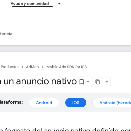
Ayuda y comunidad
tencia
Productos
AdMob
Mobile Ads SDK for iOS
 un anuncio nativo
plataforma:
Android
iOS
Android (hered
 formato del anuncio nativo definido por