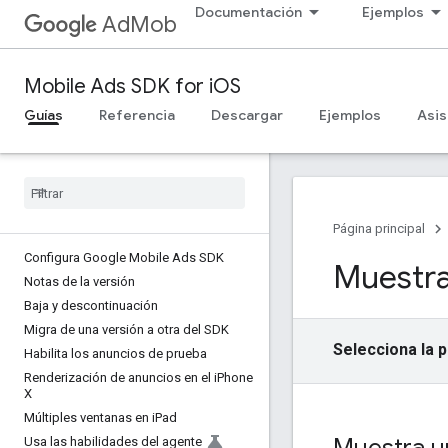
Documentación
Ejemplos
AdMob
Mobile Ads SDK for iOS
Guías
Referencia
Descargar
Ejemplos
Asis
Página principal
Configura Google Mobile Ads SDK
Muestra
Notas de la versión
Baja y descontinuación
Migra de una versión a otra del SDK
Selecciona la 
Habilita los anuncios de prueba
Renderización de anuncios en el i
Phone
X
Múltiples ventanas en i
Pad
Muestra un
Usa las habilidades del agente