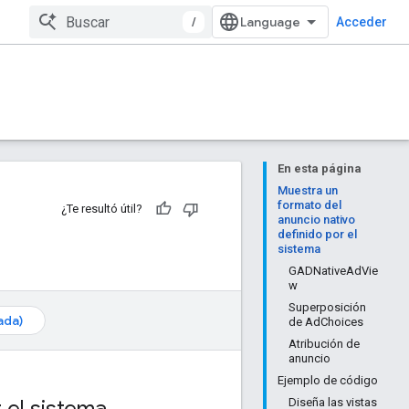
/
Acceder
En esta página
Muestra un
formato del
¿Te resultó útil?
anuncio nativo
definido por el
sistema
GADNativeAdVie
w
Superposición
ada)
de AdChoices
Atribución de
anuncio
Ejemplo de código
 el sistema
Diseña las vistas