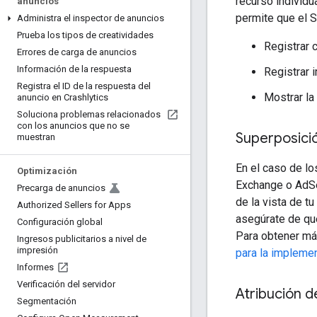
recurso individu
anuncios
permite que el 
Administra el inspector de anuncios
Prueba los tipos de creatividades
Registrar c
Errores de carga de anuncios
Información de la respuesta
Registrar 
Registra el ID de la respuesta del
Mostrar la
anuncio en Crashlytics
Soluciona problemas relacionados
con los anuncios que no se
Superposici
muestran
En el caso de l
Optimización
Exchange o AdSe
Precarga de anuncios
de la vista de t
Authorized Sellers for Apps
asegúrate de que
Configuración global
Para obtener más
Ingresos publicitarios a nivel de
impresión
para la impleme
Informes
Verificación del servidor
Atribución d
Segmentación