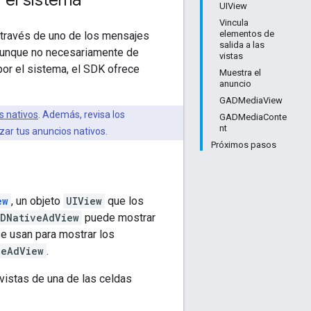
UIView
Vincula
elementos de
a través de uno de los mensajes
salida a las
(aunque no necesariamente de
vistas
 por el sistema, el SDK ofrece
Muestra el
anuncio
GADMediaView
s nativos
. Además, revisa los
GADMediaConte
nt
ar tus anuncios nativos.
Próximos pasos
ew
, un objeto
UIView
que los
DNativeAdView
puede mostrar
e usan para mostrar los
veAdView
.
e vistas de una de las celdas