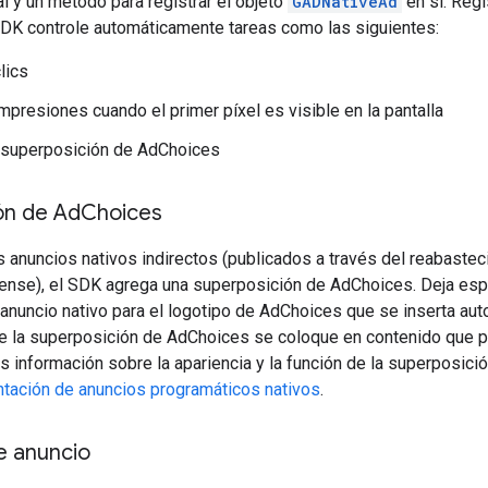
al y un método para registrar el objeto
GADNativeAd
en sí. Regi
SDK controle automáticamente tareas como las siguientes:
lics
impresiones cuando el primer píxel es visible en la pantalla
 superposición de AdChoices
ón de Ad
Choices
os anuncios nativos indirectos (publicados a través del reabast
nse), el SDK agrega una superposición de AdChoices. Deja esp
u anuncio nativo para el logotipo de AdChoices que se inserta a
 la superposición de AdChoices se coloque en contenido que per
 información sobre la apariencia y la función de la superposició
ntación de anuncios programáticos nativos
.
e anuncio