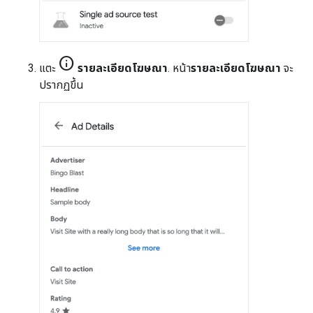
info
แตะ
รายละเอียดโฆษณา
. หน้า
รายละเอียดโฆษณา
จะ
ปรากฏขึ้น