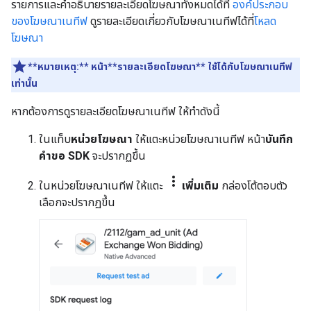
รายการและคำอธิบายรายละเอียดโฆษณาทั้งหมดได้ที่
องค์ประกอบ
ของโฆษณาเนทีฟ
ดูรายละเอียดเกี่ยวกับโฆษณาเนทีฟได้ที่
โหลด
โฆษณา
**หมายเหตุ:**
หน้า**รายละเอียดโฆษณา** ใช้ได้กับโฆษณาเนทีฟ
เท่านั้น
หากต้องการดูรายละเอียดโฆษณาเนทีฟ ให้ทำดังนี้
ในแท็บ
หน่วยโฆษณา
ให้แตะหน่วยโฆษณาเนทีฟ หน้า
บันทึก
คำขอ SDK
จะปรากฏขึ้น
more_vert
ในหน่วยโฆษณาเนทีฟ ให้แตะ
เพิ่มเติม
กล่องโต้ตอบตัว
เลือกจะปรากฏขึ้น