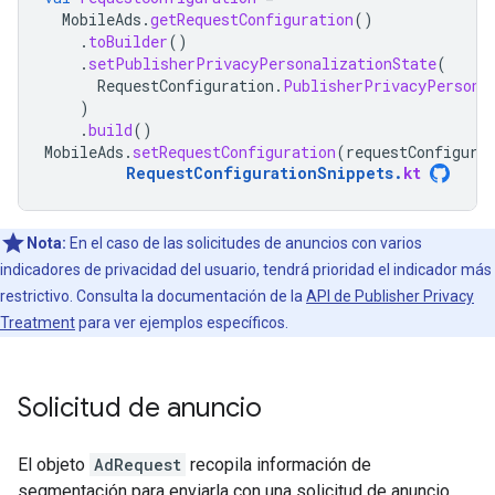
MobileAds
.
getRequestConfiguration
()
.
toBuilder
()
.
setPublisherPrivacyPersonalizationState
(
RequestConfiguration
.
PublisherPrivacyPersona
)
.
build
()
MobileAds
.
setRequestConfiguration
(
requestConfigura
RequestConfigurationSnippets
.
kt
Nota:
En el caso de las solicitudes de anuncios con varios
indicadores de privacidad del usuario, tendrá prioridad el indicador más
restrictivo. Consulta la documentación de la
API de Publisher Privacy
Treatment
para ver ejemplos específicos.
Solicitud de anuncio
El objeto
AdRequest
recopila información de
segmentación para enviarla con una solicitud de anuncio.