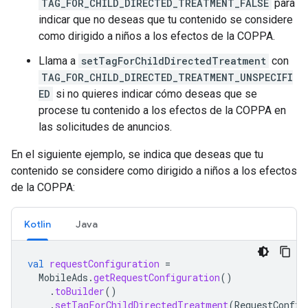
TAG_FOR_CHILD_DIRECTED_TREATMENT_FALSE
para
indicar que no deseas que tu contenido se considere
como dirigido a niños a los efectos de la COPPA.
Llama a
setTagForChildDirectedTreatment
con
TAG_FOR_CHILD_DIRECTED_TREATMENT_UNSPECIFI
ED
si no quieres indicar cómo deseas que se
procese tu contenido a los efectos de la COPPA en
las solicitudes de anuncios.
En el siguiente ejemplo, se indica que deseas que tu
contenido se considere como dirigido a niños a los efectos
de la COPPA:
Kotlin
Java
val
requestConfiguration
=
MobileAds
.
getRequestConfiguration
()
.
toBuilder
()
.
setTagForChildDirectedTreatment
(
RequestConfig