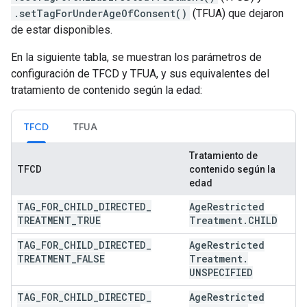
.setTagForUnderAgeOfConsent()
(TFUA) que dejaron
de estar disponibles.
En la siguiente tabla, se muestran los parámetros de
configuración de TFCD y TFUA, y sus equivalentes del
tratamiento de contenido según la edad:
TFCD
TFUA
Tratamiento de
TFCD
contenido según la
edad
TAG
_
FOR
_
CHILD
_
DIRECTED
_
Age
Restricted
TREATMENT
_
TRUE
Treatment
.
CHILD
TAG
_
FOR
_
CHILD
_
DIRECTED
_
Age
Restricted
TREATMENT
_
FALSE
Treatment
.
UNSPECIFIED
TAG
_
FOR
_
CHILD
_
DIRECTED
_
Age
Restricted