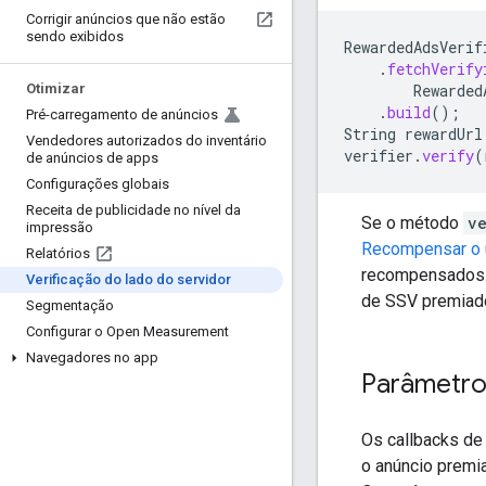
Corrigir anúncios que não estão
sendo exibidos
RewardedAdsVerif
.
fetchVerify
Rewarded
Otimizar
.
build
();
Pré-carregamento de anúncios
String
rewardUrl
Vendedores autorizados do inventário
verifier
.
verify
(
de anúncios de apps
Configurações globais
Receita de publicidade no nível da
Se o método
v
impressão
Recompensar o 
Relatórios
recompensados. 
Verificação do lado do servidor
de SSV premiado
Segmentação
Configurar o Open Measurement
Navegadores no app
Parâmetro
Os callbacks de
o anúncio premi