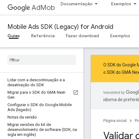
Documentação
Exemplos
AdMob
Mobile Ads SDK (Legacy) for Android
Guias
Referência
Fazer download
Exemplos
O SDK do Google M
o SDK do GMA Ne
Lidar com a descontinuação e a
desativação do SDK
Migrar para o SDK do GMA Next-
Gen
idioma de preferê
Configurar o SDK do Google Mobile
Ads (legado)
Notas da versão
Página inicial
Pr
Migrar versões do kit de
desenvolvimento de software (SDK
,
na
Validar 
sigla em inglês)