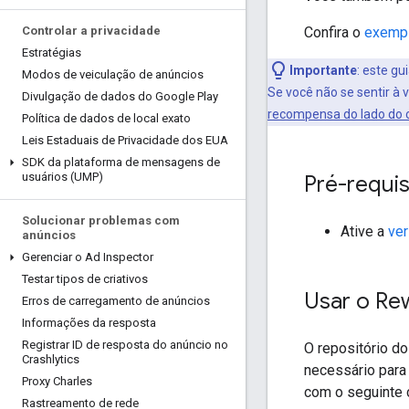
Confira o
exempl
Controlar a privacidade
Estratégias
Importante
:
este gui
Modos de veiculação de anúncios
Se você não se sentir à
Divulgação de dados do Google Play
recompensa do lado do c
Política de dados de local exato
Leis Estaduais de Privacidade dos EUA
SDK da plataforma de mensagens de
usuários (UMP)
Pré-requis
Solucionar problemas com
Ative a
ver
anúncios
Gerenciar o Ad Inspector
Testar tipos de criativos
Usar o Re
Erros de carregamento de anúncios
Informações da resposta
Registrar ID de resposta do anúncio no
O repositório d
Crashlytics
necessário para 
Proxy Charles
com o seguinte 
Rastreamento de rede