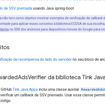
o de SSV premiada
usando Java spring-boot.
a não tem como objetivo mostrar exemplos de verificação de callback d
 vontade para aplicar esses conceitos à biblioteca ECDSA de sua escol
liente
no SDK dos anúncios para dispositivos móveis do Google para r
itos
ificação de recompensa do lado do servidor
no seu bloco de anú
warded
Ads
Verifier da biblioteca Tink Ja
o GitHub
Tink Java Apps
inclui uma classe auxiliar
RewardedAds
verificar um callback de SSV premiado. Usar essa classe permit
código.