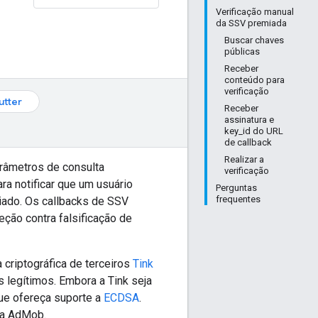
Verificação manual
da SSV premiada
Buscar chaves
públicas
Receber
conteúdo para
verificação
lutter
Receber
assinatura e
key_id do URL
de callback
Realizar a
arâmetros de consulta
verificação
a notificar que um usuário
Perguntas
frequentes
miado. Os callbacks de SSV
ção contra falsificação de
 criptográfica de terceiros
Tink
s legítimos. Embora a Tink seja
que ofereça suporte a
ECDSA
.
da AdMob.