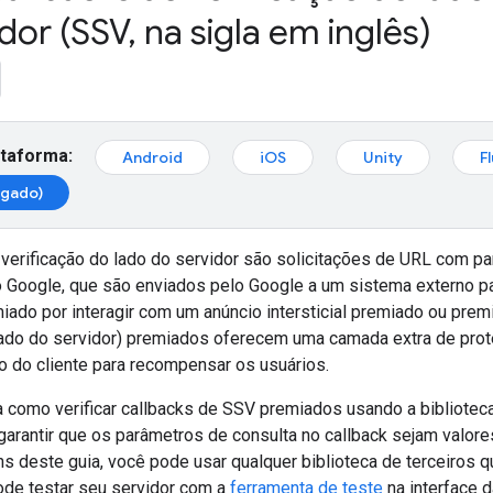
idor (SSV
,
na sigla em inglês)
ataforma:
Android
iOS
Unity
F
egado)
 verificação do lado do servidor são solicitações de URL com p
 Google, que são enviados pelo Google a um sistema externo par
iado por interagir com um anúncio intersticial premiado ou pre
 lado do servidor) premiados oferecem uma camada extra de prote
o do cliente para recompensar os usuários.
 como verificar callbacks de SSV premiados usando a biblioteca
garantir que os parâmetros de consulta no callback sejam valore
ns deste guia, você pode usar qualquer biblioteca de terceiros 
de testar seu servidor com a
ferramenta de teste
na interface 