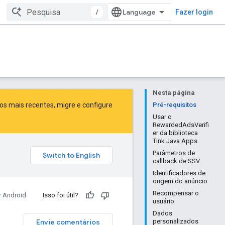
/
Fazer login
Nesta página
sos mais recentes,
migre
e
configure
Pré-requisitos
Usar o
RewardedAdsVerifi
er da biblioteca
Tink Java Apps
Parâmetros de
callback de SSV
Identificadores de
origem do anúncio
Recompensar o
r Android
Isso foi útil?
usuário
Dados
Envie comentários
personalizados