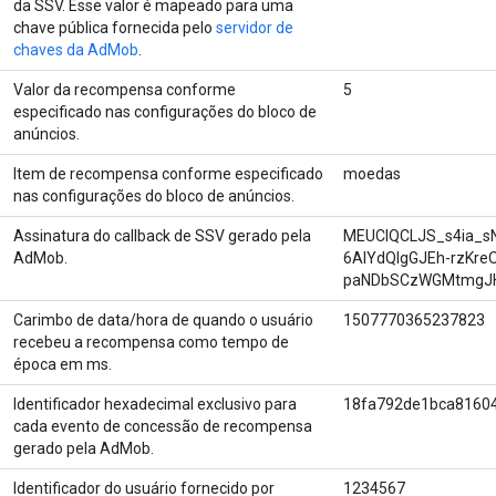
da SSV. Esse valor é mapeado para uma
chave pública fornecida pelo
servidor de
chaves da AdMob
.
Valor da recompensa conforme
5
especificado nas configurações do bloco de
anúncios.
Item de recompensa conforme especificado
moedas
nas configurações do bloco de anúncios.
Assinatura do callback de SSV gerado pela
MEUCIQCLJS_s4ia_s
AdMob.
6AIYdQIgGJEh-rzKre
paNDbSCzWGMtmgJ
Carimbo de data/hora de quando o usuário
1507770365237823
recebeu a recompensa como tempo de
época em ms.
Identificador hexadecimal exclusivo para
18fa792de1bca8160
cada evento de concessão de recompensa
gerado pela AdMob.
Identificador do usuário fornecido por
1234567