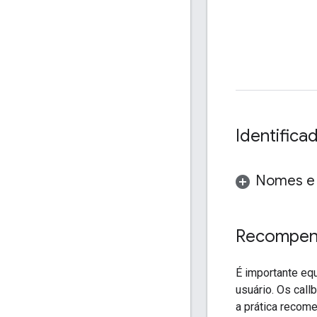
Identifica
Nomes e 
Recompens
É importante eq
usuário. Os call
a prática recom