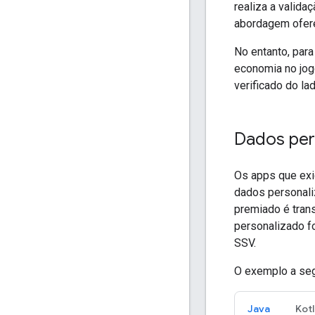
realiza a valid
abordagem ofere
No entanto, par
economia no jog
verificado do l
Dados per
Os apps que exi
dados personali
premiado é tran
personalizado fo
SSV.
O exemplo a seg
Java
Kotl