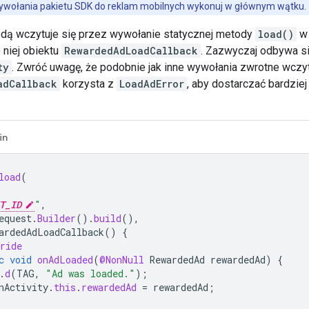
ywołania pakietu SDK do reklam mobilnych wykonuj w głównym wątku.
dą wczytuje się przez wywołanie statycznej metody
load()
w 
 niej obiektu
RewardedAdLoadCallback
. Zazwyczaj odbywa s
ty
. Zwróć uwagę, że podobnie jak inne wywołania zwrotne wczyt
adCallback
korzysta z
LoadAdError
, aby dostarczać bardzie
in
load
(
T_ID
"
,
equest
.
Builder
().
build
(),
ardedAdLoadCallback
()
{
ride
c
void
onAdLoaded
(
@NonNull
RewardedAd
rewardedAd
)
{
.
d
(
TAG
,
"Ad was loaded."
);
nActivity
.
this
.
rewardedAd
=
rewardedAd
;