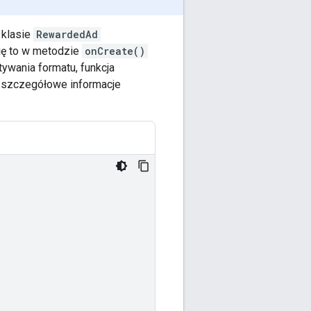
klasie
RewardedAd
ię to w metodzie
onCreate()
ywania formatu, funkcja
j szczegółowe informacje