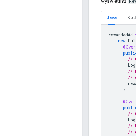
wyświetlisz
Re
Java
Kotl
rewardedAd
.
new
Ful
@Over
publi
// 
Log
// 
// 
rew
}
@Over
publi
// 
Log
// 
// 