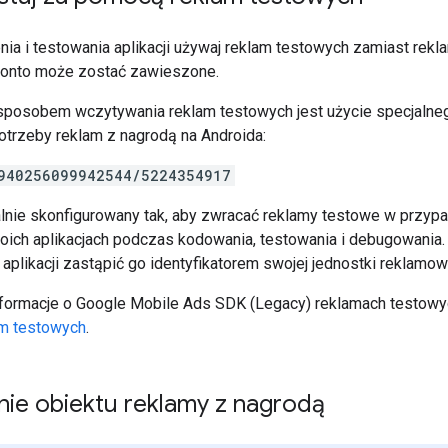
a i testowania aplikacji używaj reklam testowych zamiast rekla
konto może zostać zawieszone.
sposobem wczytywania reklam testowych jest użycie specjalnego
otrzeby reklam z nagrodą na Androida:
940256099942544/5224354917
alnie skonfigurowany tak, aby zwracać reklamy testowe w przy
ich aplikacjach podczas kodowania, testowania i debugowania. 
plikacji zastąpić go identyfikatorem swojej jednostki reklamow
formacje o
Google Mobile Ads SDK (Legacy)
reklamach testowyc
am testowych
.
ie obiektu reklamy z nagrodą