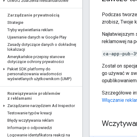
Utwórz zdarzenia niestandardowe
Podczas tworzeni
Zarządzanie prywatnością
zrobisz, Twoje 
Strategie
Tryby wyświetlania reklam
Najłatwiejszym 
Ujawnianie danych w Google Play
reklamowej na p
Zasady dotyczące danych o dokładnej
lokalizacji
ca-app-pub-3
Amerykańskie przepisy stanowe
dotyczące ochrony prywatności
Został on specj
Pakiet SDK platformy do
go używać w swo
personalizowania wiadomości
wyświetlanych użytkownikom (UMP)
opublikowaniem a
Szczegółowe in
Rozwiązywanie problemów
z reklamami
Włączanie rekl
Zarządzanie narzędziem Ad Inspector
Testowanie typów kreacji
Błędy wczytywania reklam
Wczytywan
Informacje o odpowiedzi
Logowanie identyfikatora reakcji na