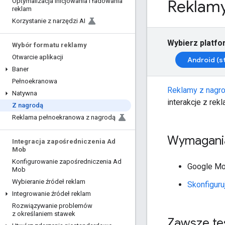
Reklamy
Optymalizacja inicjowania i ładowania
reklam
Korzystanie z narzędzi AI
Wybierz platfo
Wybór formatu reklamy
Otwarcie aplikacji
Android (s
Baner
Pełnoekranowa
Reklamy z nagr
Natywna
interakcje z rek
Z nagrodą
Reklama pełnoekranowa z nagrodą
Wymagani
Integracja zapośredniczenia Ad
Mob
Konfigurowanie zapośredniczenia Ad
Google Mo
Mob
Wybieranie źródeł reklam
Skonfiguru
Integrowanie źródeł reklam
Rozwiązywanie problemów
z określaniem stawek
Zawsze te