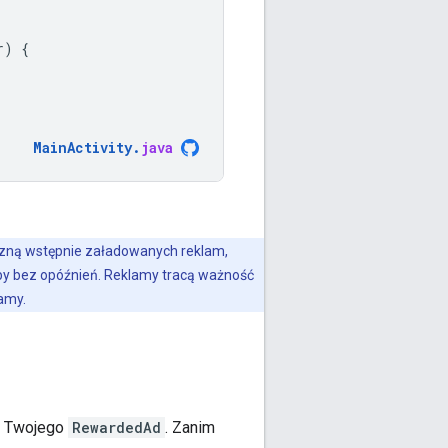
r
)
{
MainActivity
.
java
czną wstępnie załadowanych reklam,
eby bez opóźnień. Reklamy tracą ważność
amy.
m Twojego
RewardedAd
. Zanim