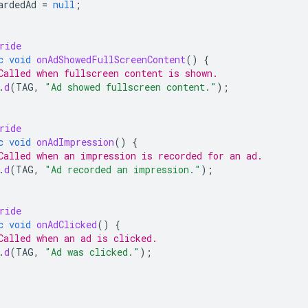
ardedAd
=
null
;
ride
c
void
onAdShowedFullScreenContent
()
{
Called when fullscreen content is shown.
.
d
(
TAG
,
"Ad showed fullscreen content."
);
ride
c
void
onAdImpression
()
{
Called when an impression is recorded for an ad.
.
d
(
TAG
,
"Ad recorded an impression."
);
ride
c
void
onAdClicked
()
{
Called when an ad is clicked.
.
d
(
TAG
,
"Ad was clicked."
);