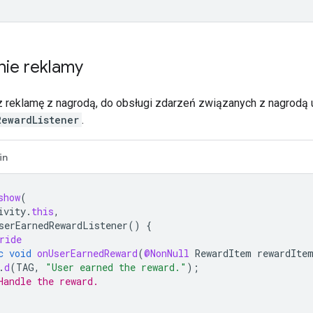
nie reklamy
 reklamę z nagrodą, do obsługi zdarzeń związanych z nagrodą
RewardListener
.
in
show
(
ivity
.
this
,
serEarnedRewardListener
()
{
ride
c
void
onUserEarnedReward
(
@NonNull
RewardItem
rewardIte
.
d
(
TAG
,
"User earned the reward."
);
Handle the reward.