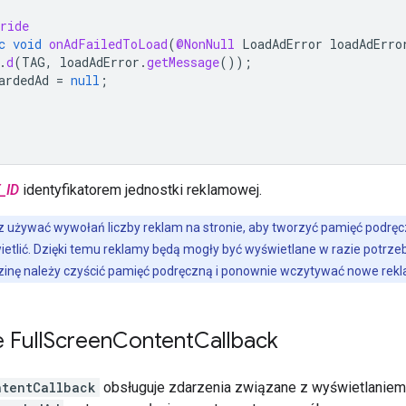
ride
c
void
onAdFailedToLoad
(
@NonNull
LoadAdError
loadAdErro
.
d
(
TAG
,
loadAdError
.
getMessage
());
ardedAd
=
null
;
_ID
identyfikatorem jednostki reklamowej.
używać wywołań liczby reklam na stronie, aby tworzyć pamięć podrę
etlić. Dzięki temu reklamy będą mogły być wyświetlane w razie potrz
dzinę należy czyścić pamięć podręczną i ponownie wczytywać nowe rekl
 Full
Screen
Content
Callback
ntentCallback
obsługuje zdarzenia związane z wyświetlanie