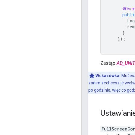
@Over
publi
Log
rew
}
});
Zastąp
AD_UNIT
Wskazówka:
Możesz 
zanim zechcesz je wyświ
po godzinie, więc co go
Ustawianie
FullScreenCo