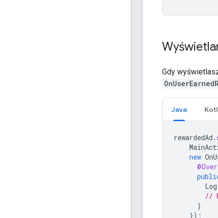
Wyświetla
Gdy wyświetlasz
OnUserEarned
Java
Kotl
rewardedAd
.
MainAct
new
OnU
@Over
publi
Log
// 
}
});