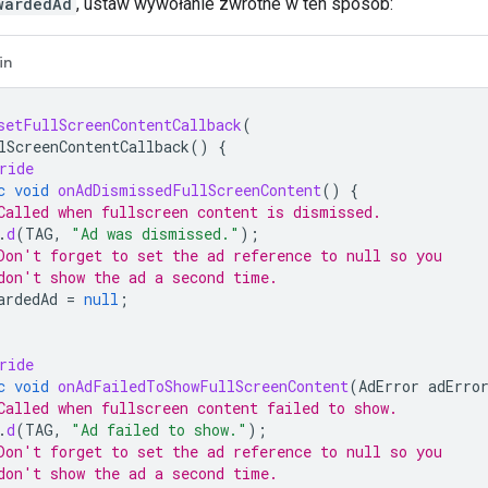
wardedAd
, ustaw wywołanie zwrotne w ten sposób:
in
setFullScreenContentCallback
(
lScreenContentCallback
()
{
ride
c
void
onAdDismissedFullScreenContent
()
{
Called when fullscreen content is dismissed.
.
d
(
TAG
,
"Ad was dismissed."
);
Don't forget to set the ad reference to null so you
don't show the ad a second time.
ardedAd
=
null
;
ride
c
void
onAdFailedToShowFullScreenContent
(
AdError
adErro
Called when fullscreen content failed to show.
.
d
(
TAG
,
"Ad failed to show."
);
Don't forget to set the ad reference to null so you
don't show the ad a second time.