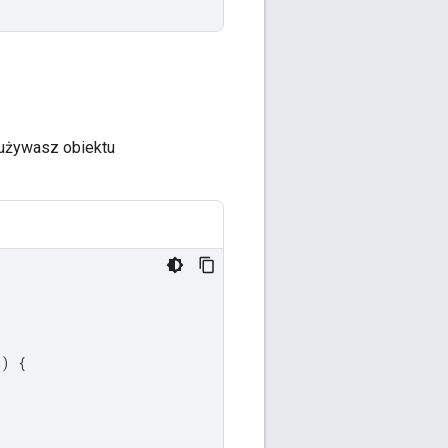
 używasz obiektu
m
)
{