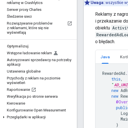
Uwaga:
wszystkie w
reklamę w Crashlytics
Serwer proxy Charles
Reklamy z nagro
Śledzenie sieci
i przekazanie do
Rozwiązywanie problemów
obiektu
Activi
z reklamami
,
które się nie
wyświetlają
RewardedAdLo
o błędach.
Optymalizuj
Wstępne ładowanie reklam
Java
Kotl
Autoryzowani sprzedawcy na potrzeby
aplikacji
Ustawienia globalne
RewardedAd
.
Przychody z reklam na poziomie
this
,
wyświetleń
"
AD_UNI
Raportowanie
new
AdR
new
Rew
Weryfikacja po stronie serwera
@Over
Kierowanie
publi
Konfigurowanie Open Measurement
Log
Przeglądarki w aplikacji
Mai
}