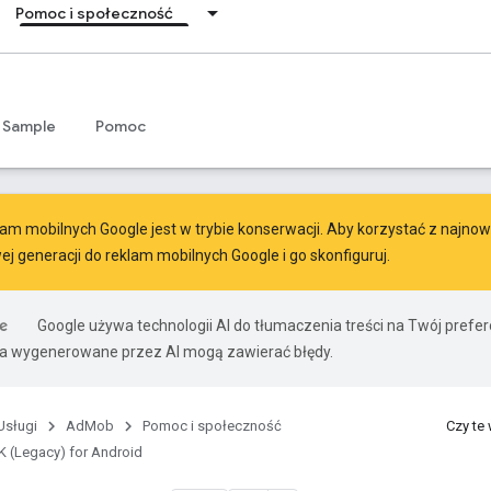
Pomoc i społeczność
Sample
Pomoc
am mobilnych Google jest w trybie konserwacji. Aby korzystać z najnowsz
ej generacji do reklam mobilnych Google
i go skonfiguruj.
Google używa technologii AI do tłumaczenia treści na Twój pref
ia wygenerowane przez AI mogą zawierać błędy.
Usługi
AdMob
Pomoc i społeczność
Czy te
 (Legacy) for Android