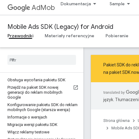
Dokumentacja
Sample
AdMob
Mobile Ads SDK (Legacy) for Android
Przewodniki
Materiały referencyjne
Pobieranie
Pakiet SDK do rekl
na
pakiet SDK now
Obsługa wycofania pakietu SDK
Przejdź na pakiet SDK nowej
generacji do reklam mobilnych
Google
język. Tłumaczen
Konfigurowanie pakietu SDK do reklam
mobilnych Google (starsza wersja)
Informacje o wersjach
Strona główna
Migracja wersji pakietu SDK
Mobile Ads SDK
Włącz reklamy testowe