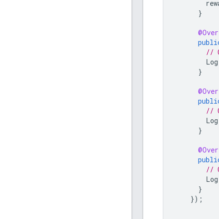
rew
}
@Over
publi
// 
Log
}
@Over
publi
// 
Log
}
@Over
publi
// 
Log
}
});