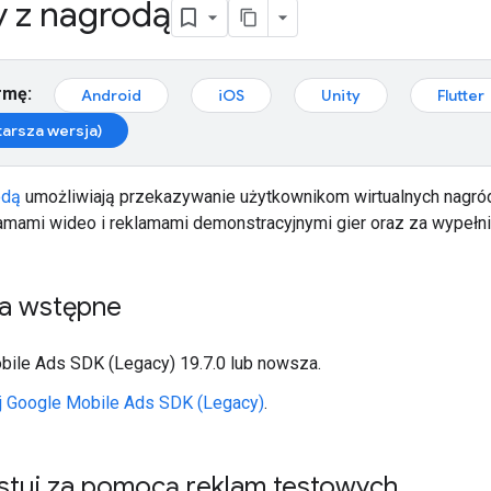
 z nagrodą
rmę:
Android
iOS
Unity
Flutter
tarsza wersja)
odą
umożliwiają przekazywanie użytkownikom wirtualnych nagród
lamami wideo i reklamami demonstracyjnymi gier oraz za wypełnia
a wstępne
bile Ads SDK (Legacy)
19.7.0 lub nowsza.
j
Google Mobile Ads SDK (Legacy)
.
stuj za pomocą reklam testowych