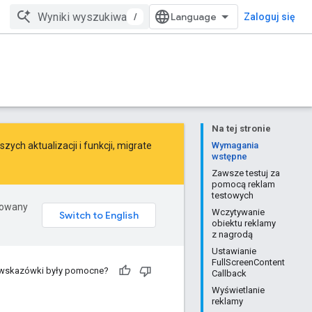
/
Zaloguj się
Na tej stronie
ych aktualizacji i funkcji,
migrate
Wymagania
wstępne
Zawsze testuj za
pomocą reklam
testowych
erowany
Wczytywanie
obiektu reklamy
z nagrodą
Ustawianie
FullScreenContent
 wskazówki były pomocne?
Callback
Wyświetlanie
reklamy