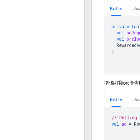
Kotlin
Ja
private
fun
val
adReq
val
prelo
RewardedA
}
準備好顯示廣告
Kotlin
Ja
// Polling 
val
ad
=
Re