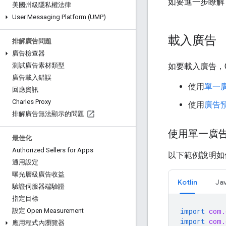
如要進一步瞭
美國州級隱私權法律
User Messaging Platform (UMP)
載入廣告
排解廣告問題
廣告檢查器
如要載入廣告，
測試廣告素材類型
廣告載入錯誤
使用
單一廣
回應資訊
Charles Proxy
使用
廣告預
排解廣告無法顯示的問題
使用單一廣告載
最佳化
Authorized Sellers for Apps
以下範例說明如
通用設定
曝光層級廣告收益
Kotlin
Ja
驗證伺服器端驗證
指定目標
import
com.
設定 Open Measurement
import
com.
應用程式內瀏覽器