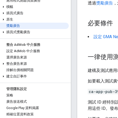
應用程式開啟頁面廣告
透過
獎勵廣告
，
橫幅
插頁式廣告
原生
必要條件
獎勵廣告
插頁式獎勵廣告
設定
GMA Ne
整合 Ad
Mob 中介服務
設定 Ad
Mob 中介服務
一律使用
選擇廣告來源
整合廣告來源
建構及測試應用
排解出價相關問題
建立自訂事件
如要載入測試廣告
管理隱私設定
ca-app-pub-3
策略
測試 ID 經
廣告放送模式
用這些 ID。發
Google Play 資料揭露
精確位置資料政策