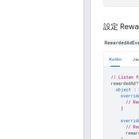
設定 Rewa
RewardedAdEv
Kotlin
Ja
// Listen f
rewardedAd
?
object
:
overrid
// Re
}
overrid
// Re
rewar