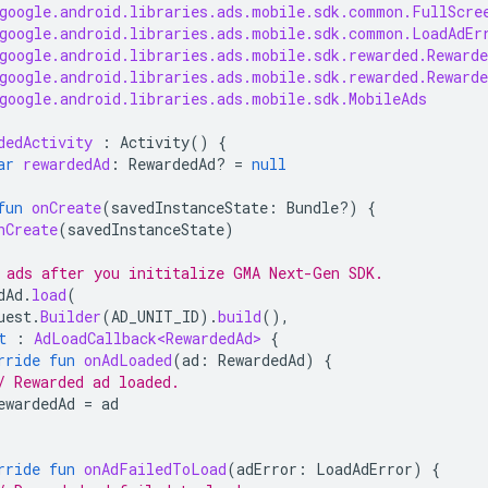
google.android.libraries.ads.mobile.sdk.common.FullScre
google.android.libraries.ads.mobile.sdk.common.LoadAdEr
google.android.libraries.ads.mobile.sdk.rewarded.Rewarde
google.android.libraries.ads.mobile.sdk.rewarded.Rewarde
google.android.libraries.ads.mobile.sdk.MobileAds
dedActivity
:
Activity
()
{
ar
rewardedAd
:
RewardedAd? 
=
null
fun
onCreate
(
savedInstanceState
:
Bundle?)
{
nCreate
(
savedInstanceState
)
 ads after you inititalize 
GMA Next-Gen SDK
.
dAd
.
load
(
uest
.
Builder
(
AD_UNIT_ID
).
build
(),
t
:
AdLoadCallback<RewardedAd>
{
rride
fun
onAdLoaded
(
ad
:
RewardedAd
)
{
/ Rewarded ad loaded.
ewardedAd
=
ad
rride
fun
onAdFailedToLoad
(
adError
:
LoadAdError
)
{