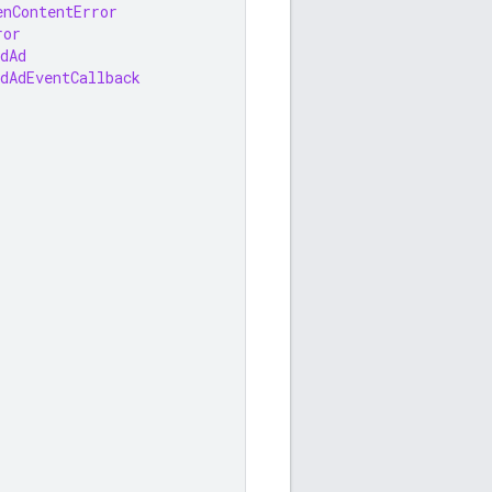
enContentError
ror
dAd
dAdEventCallback