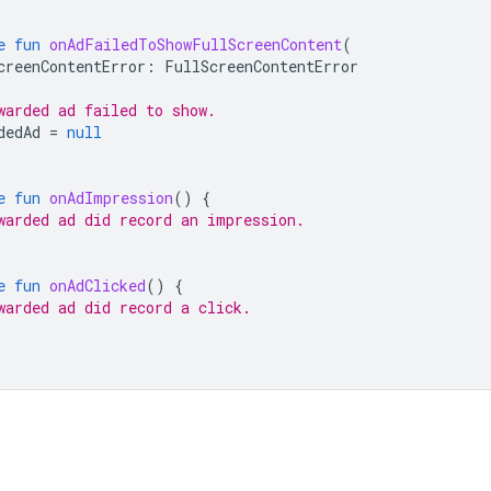
e
fun
onAdFailedToShowFullScreenContent
(
creenContentError
:
FullScreenContentError
warded ad failed to show.
dedAd
=
null
e
fun
onAdImpression
()
{
warded ad did record an impression.
e
fun
onAdClicked
()
{
warded ad did record a click.