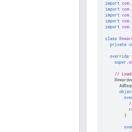
import
com.
import
com.
import
com.
import
com.
import
com.
class
Rewar
private
v
override
super
.
o
// Load
Rewarde
AdReq
objec
ove
/
r
}
ove