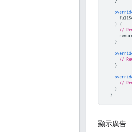
}
overrid
fullS
)
{
// Re
rewar
}
overrid
// Re
}
overrid
// Re
}
}
顯示廣告