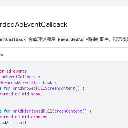
rded
Ad
Event
Callback
entCallback
會處理與顯示
RewardedAd
相關的事件。顯示獎
va
or ad events.
.
adEventCallback
=
RewardedAdEventCallback
{
e
fun
onAdShowedFullScreenContent
()
{
warded ad did show.
e
fun
onAdDismissedFullScreenContent
()
{
warded ad did dismiss.
dedAd
=
null