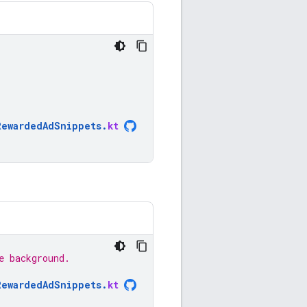
RewardedAdSnippets
.
kt
e background.
RewardedAdSnippets
.
kt