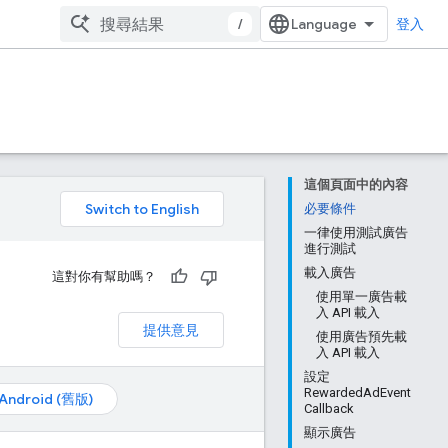
/
登入
這個頁面中的內容
。
必要條件
一律使用測試廣告
進行測試
載入廣告
這對你有幫助嗎？
使用單一廣告載
入 API 載入
提供意見
使用廣告預先載
入 API 載入
設定
RewardedAdEvent
Android (舊版)
Callback
顯示廣告