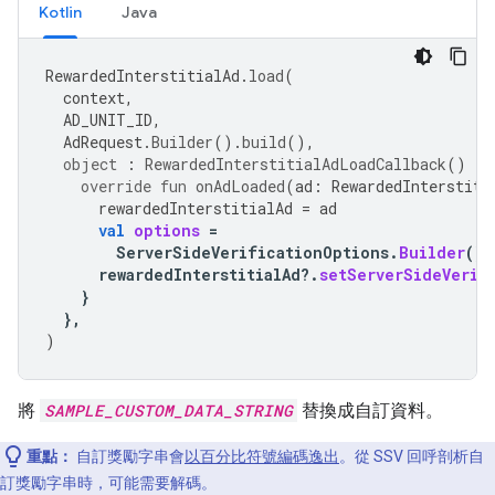
Kotlin
Java
RewardedInterstitialAd
.
load
(
context
,
AD_UNIT_ID
,
AdRequest
.
Builder
().
build
(),
object
:
RewardedInterstitialAdLoadCallback
()
{
override
fun
onAdLoaded
(
ad
:
RewardedInterstiti
rewardedInterstitialAd
=
ad
val
options
=
ServerSideVerificationOptions
.
Builder
().
rewardedInterstitialAd
?.
setServerSideVerif
}
},
)
將
SAMPLE_CUSTOM_DATA_STRING
替換成自訂資料。
重點：
自訂獎勵字串會
以百分比符號編碼逸出
。從 SSV 回呼剖析自
訂獎勵字串時，可能需要解碼。