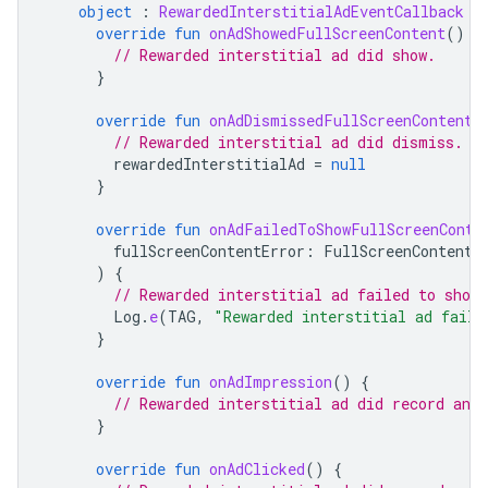
object
:
RewardedInterstitialAdEventCallback
{
override
fun
onAdShowedFullScreenContent
()
{
// Rewarded interstitial ad did show.
}
override
fun
onAdDismissedFullScreenContent
(
// Rewarded interstitial ad did dismiss.
rewardedInterstitialAd
=
null
}
override
fun
onAdFailedToShowFullScreenConte
fullScreenContentError
:
FullScreenContentE
)
{
// Rewarded interstitial ad failed to show.
Log
.
e
(
TAG
,
"Rewarded interstitial ad faile
}
override
fun
onAdImpression
()
{
// Rewarded interstitial ad did record an 
}
override
fun
onAdClicked
()
{