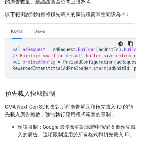
的廣告數量。建議緩衝區空間上限為 4。
以下範例說明如何將預先載入的廣告緩衝區空間設為 4：
Kotlin
Java
val
adRequest
=
AdRequest
.
Builder
(
adUnitId
).
build
(
// Maintain small or default buffer size unless ra
val
preloadConfig
=
PreloadConfiguration
(
adRequest
RewardedInterstitialAdPreloader
.
start
(
adUnitId
,
pr
預先載入快取限制
GMA Next-Gen SDK
會對所有廣告單元和預先載入 ID 的預
先載入廣告總數，強制執行應用程式範圍的限制：
預設限制：Google 最多會在記憶體中保留 6 個預先載
入的廣告。這項限制適用於所有格式和預先載入 ID。