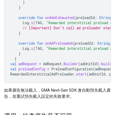
)
}
override
fun
onAdsExhausted
(
preloadId
:
String
)
Log
.
i
(
TAG
,
"Rewarded interstitial preload ad
// [Important] Don't call ad preloader start
}
override
fun
onAdPreloaded
(
preloadId
:
String
,
Log
.
i
(
TAG
,
"Rewarded interstitial preload ad
}
}
val
adRequest
=
AdRequest
.
Builder
(
adUnitId
).
build
(
val
preloadConfig
=
PreloadConfiguration
(
adRequest
RewardedInterstitialAdPreloader
.
start
(
adUnitId
,
pr
如果廣告無法載入，
GMA Next-Gen SDK
會自動預先載入廣
告，並重試預先載入設定的失敗要求。