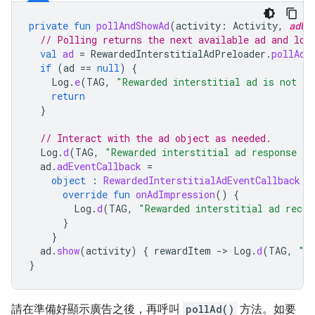
private
fun
pollAndShowAd
(
activity
:
Activity
,
adUn
// Polling returns the next available ad and loa
val
ad
=
RewardedInterstitialAdPreloader
.
pollAd
(
if
(
ad
==
null
)
{
Log
.
e
(
TAG
,
"Rewarded interstitial ad is not av
return
}
// Interact with the ad object as needed.
Log
.
d
(
TAG
,
"Rewarded interstitial ad response in
ad
.
adEventCallback
=
object
:
RewardedInterstitialAdEventCallback
{
override
fun
onAdImpression
()
{
Log
.
d
(
TAG
,
"Rewarded interstitial ad recor
}
}
ad
.
show
(
activity
)
{
rewardItem
-
>
Log
.
d
(
TAG
,
"U
}
請在準備好顯示廣告之後，再呼叫
pollAd()
方法。如要