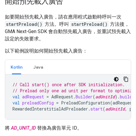
開始預先載入廣告
如要開始預先載入廣告，請在應用程式啟動時呼叫一次
startPreload()
方法。呼叫
startPreload()
方法後，
GMA Next-Gen SDK
會自動預先載入廣告，並重試預先載入
設定的失敗要求。
以下範例說明如何開始預先載入廣告：
Kotlin
Java
// Call start() once after SDK initialization.
// Preload only one ad unit per format to optimize
val
adRequest
=
AdRequest
.
Builder
(
adUnitId
).
build
(
val
preloadConfig
=
PreloadConfiguration
(
adRequest
RewardedInterstitialAdPreloader
.
start
(
adUnitId
,
pr
將
AD_UNIT_ID
替換為廣告單元 ID。