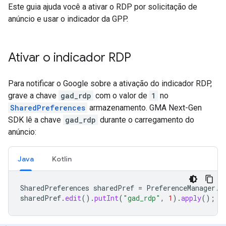
Este guia ajuda você a ativar o RDP por solicitação de
anúncio e usar o indicador da GPP.
Ativar o indicador RDP
Para notificar o Google sobre a ativação do indicador RDP,
grave a chave
gad_rdp
com o valor de
1
no
SharedPreferences
armazenamento.
GMA Next-Gen
SDK
lê a chave
gad_rdp
durante o carregamento do
anúncio:
Java
Kotlin
SharedPreferences
sharedPref
=
PreferenceManager
.
g
sharedPref
.
edit
().
putInt
(
"gad_rdp"
,
1
).
apply
();