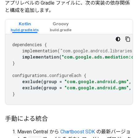
アプリレベルの Gradle ファイルに、次の実装の依存関係
と構成を追加します。
Kotlin
Groovy
dependencies
{
implementation
(
"com.google.android.libraries.a
implementation
(
"com.google.ads.mediation:ch
}
configurations
.
configureEach
{
exclude
(
group
=
"com.google.android.gms"
,
m
exclude
(
group
=
"com.google.android.gms"
,
m
}
手動による統合
Maven Central から
Chartboost SDK
の最新バージョ