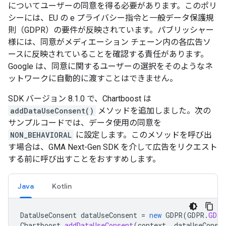
についてユーザーの同意を得る必要があります。このポリ
シーには、EU の e プライバシー指令と一般データ保護規
則（GDPR）の要件が反映されています。パブリッシャー
様には、同意がメディエーション チェーン内の各広告ソ
ースに反映されていることを確認する責任があります。
Google は、同意に関するユーザーの選択をそのようなネ
ットワークに自動的に渡すことはできません。
SDK バージョン 8.1.0 で、Chartboost は
addDataUseConsent()
メソッドを追加しました。次の
サンプルコードでは、データ使用の同意を
NON_BEHAVIORAL
に設定します。このメソッドを呼び出
す場合は、
GMA Next-Gen SDK
を介して広告をリクエスト
する前に呼び出すことをおすすめします。
Java
Kotlin
DataUseConsent
dataUseConsent
=
new
GDPR
(
GDPR
.
GDPR
Chartboost
.
addDataUseConsent
(
context
,
dataUseConse