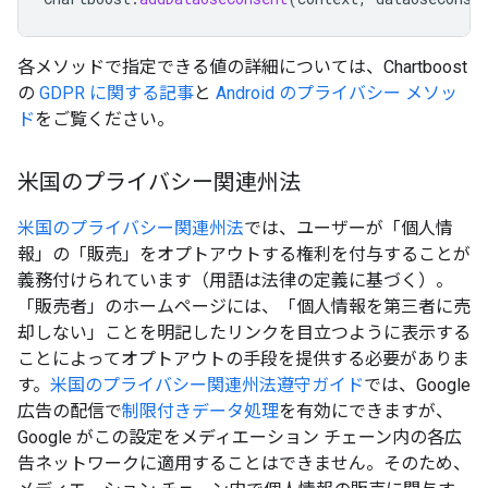
各メソッドで指定できる値の詳細については、Chartboost
の
GDPR に関する記事
と
Android のプライバシー メソッ
ド
をご覧ください。
米国のプライバシー関連州法
米国のプライバシー関連州法
では、ユーザーが「個人情
報」の「販売」をオプトアウトする権利を付与することが
義務付けられています（用語は法律の定義に基づく）。
「販売者」のホームページには、「個人情報を第三者に売
却しない」ことを明記したリンクを目立つように表示する
ことによってオプトアウトの手段を提供する必要がありま
す。
米国のプライバシー関連州法遵守ガイド
では、Google
広告の配信で
制限付きデータ処理
を有効にできますが、
Google がこの設定をメディエーション チェーン内の各広
告ネットワークに適用することはできません。そのため、