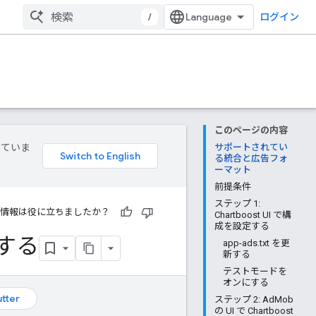
/
ログイン
このページの内容
していま
サポートされてい
る統合と広告フォ
ーマット
前提条件
ステップ 1:
情報は役に立ちましたか？
Chartboost UI で構
成を設定する
合する
app-ads.txt を更
新する
テストモードを
オンにする
utter
ステップ 2: AdMob
の UI で Chartboost