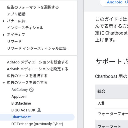
Androi
広告のフォーマットを選択する
アプリ起動
このガイドでは
バナー広告
んで表示する方
インタースティシャル
定に Chartb
ネイティブ
上げます。
リワード
リワード インタースティシャル広告
サポート
Ad
Mob メディエーションを統合する
Ad
Mob メディエーションを設定する
Chartboo
広告のソースを選択する
広告のソースを統合する
Ad
Colony
統合
App
Lovin
入札
Bid
Machine
BIGO Ads SDK
ウォーターフォ
Chartboost
DT Exchange (previously Fyber)
フォーマット