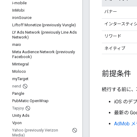
i-mobile
In
Mobi
バナー
iron
Source
インタースティ
Liftoff Monetize (previously Vungle)
LY Ads Network (previously Line Ads
リワード
Network)
maio
ネイティブ
Meta Audience Network (previously
Facebook)
Mintegral
前提条件
Moloco
my
Target
nend
続行する前に、
Pangle
Pub
Matic Open
Wrap
iOS の
Tapjoy
最新の
Go
Unity Ads
Vpon
AdMob
Yahoo (previously Verizon
Media)