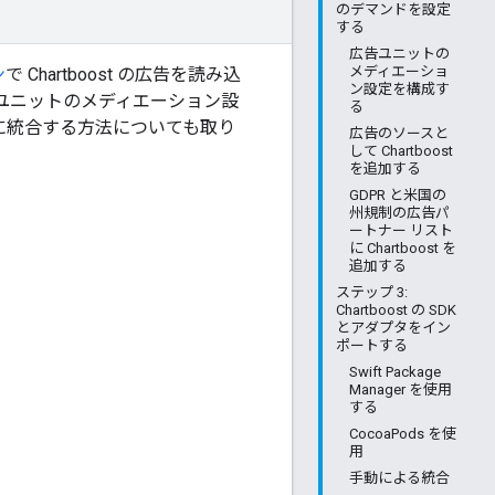
のデマンドを設定
する
広告ユニットの
メディエーショ
ン
で Chartboost の広告を読み込
ン設定を構成す
ユニットのメディエーション設
る
S アプリに統合する方法についても取り
広告のソースと
して Chartboost
を追加する
GDPR と米国の
州規制の広告パ
ートナー リスト
に Chartboost を
追加する
ステップ 3:
Chartboost の SDK
とアダプタをイン
ポートする
Swift Package
Manager を使用
する
CocoaPods を使
用
手動による統合