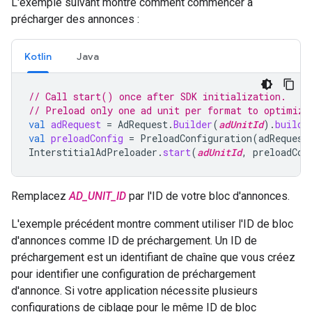
L'exemple suivant montre comment commencer à
précharger des annonces :
Kotlin
Java
// Call start() once after SDK initialization.
// Preload only one ad unit per format to optimize
val
adRequest
=
AdRequest
.
Builder
(
adUnitId
).
build
(
val
preloadConfig
=
PreloadConfiguration
(
adRequest
InterstitialAdPreloader
.
start
(
adUnitId
,
preloadCon
Remplacez
AD_UNIT_ID
par l'ID de votre bloc d'annonces.
L'exemple précédent montre comment utiliser l'ID de bloc
d'annonces comme ID de préchargement. Un ID de
préchargement est un identifiant de chaîne que vous créez
pour identifier une configuration de préchargement
d'annonce. Si votre application nécessite plusieurs
configurations de ciblage pour le même ID de bloc