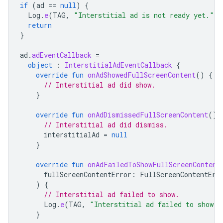
if
(
ad
==
null
)
{
Log
.
e
(
TAG
,
"Interstitial ad is not ready yet."
)
return
}
ad
.
adEventCallback
=
object
:
InterstitialAdEventCallback
{
override
fun
onAdShowedFullScreenContent
()
{
// Interstitial ad did show.
}
override
fun
onAdDismissedFullScreenContent
()
// Interstitial ad did dismiss.
interstitialAd
=
null
}
override
fun
onAdFailedToShowFullScreenContent
fullScreenContentError
:
FullScreenContentErr
)
{
// Interstitial ad failed to show.
Log
.
e
(
TAG
,
"Interstitial ad failed to show: 
}