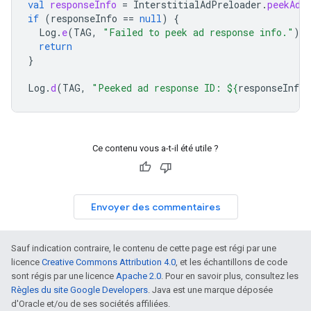
val
responseInfo
=
InterstitialAdPreloader
.
peekAdR
if
(
responseInfo
==
null
)
{
Log
.
e
(
TAG
,
"Failed to peek ad response info."
)
return
}
Log
.
d
(
TAG
,
"Peeked ad response ID: 
${
responseInfo
.
Ce contenu vous a-t-il été utile ?
Envoyer des commentaires
Sauf indication contraire, le contenu de cette page est régi par une
licence
Creative Commons Attribution 4.0
, et les échantillons de code
sont régis par une licence
Apache 2.0
. Pour en savoir plus, consultez les
Règles du site Google Developers
. Java est une marque déposée
d'Oracle et/ou de ses sociétés affiliées.