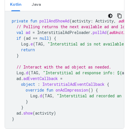
Kotlin
Java
private
fun
pollAndShowAd
(
activity
:
Activity
,
adUn
// Polling returns the next available ad and loa
val
ad
=
InterstitialAdPreloader
.
pollAd
(
adUnitId
if
(
ad
==
null
)
{
Log
.
e
(
TAG
,
"Interstitial ad is not available."
return
}
// Interact with the ad object as needed.
Log
.
d
(
TAG
,
"Interstitial ad response info: 
${
ad
.
ad
.
adEventCallback
=
object
:
InterstitialAdEventCallback
{
override
fun
onAdImpression
()
{
Log
.
d
(
TAG
,
"Interstitial ad recorded an im
}
}
ad
.
show
(
activity
)
}