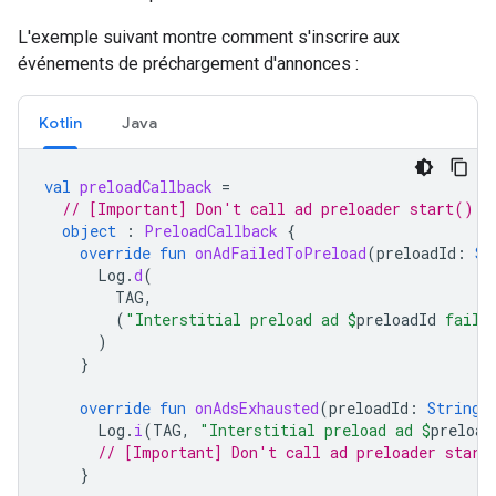
L'exemple suivant montre comment s'inscrire aux
événements de préchargement d'annonces :
Kotlin
Java
val
preloadCallback
=
// [Important] Don't call ad preloader start() o
object
:
PreloadCallback
{
override
fun
onAdFailedToPreload
(
preloadId
:
St
Log
.
d
(
TAG
,
(
"Interstitial preload ad 
$
preloadId
 faile
)
}
override
fun
onAdsExhausted
(
preloadId
:
String
)
Log
.
i
(
TAG
,
"Interstitial preload ad 
$
preload
// [Important] Don't call ad preloader start
}