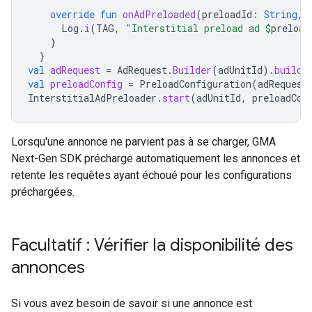
override
fun
onAdPreloaded
(
preloadId
:
String
,
Log
.
i
(
TAG
,
"Interstitial preload ad 
$
preload
}
}
val
adRequest
=
AdRequest
.
Builder
(
adUnitId
).
build
(
val
preloadConfig
=
PreloadConfiguration
(
adRequest
InterstitialAdPreloader
.
start
(
adUnitId
,
preloadCon
Lorsqu'une annonce ne parvient pas à se charger,
GMA
Next-Gen SDK
précharge automatiquement les annonces et
retente les requêtes ayant échoué pour les configurations
préchargées.
Facultatif : Vérifier la disponibilité des
annonces
Si vous avez besoin de savoir si une annonce est