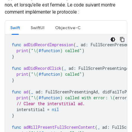
non, et lorsqu'elle est fermée. Le code suivant montre
comment implémenter le protocole :
Swift
SwiftUI
Objective-C
func
adDidRecordImpression
(
_
ad
:
FullScreenPresent
print
(
"
\(
#function
)
 called"
)
}
func
adDidRecordClick
(
_
ad
:
FullScreenPresentingAd
print
(
"
\(
#function
)
 called"
)
}
func
ad
(
_
ad
:
FullScreenPresentingAd
,
didFailToPre
print
(
"
\(
#function
)
 called with error: 
\(
error
.
l
// Clear the interstitial ad.
interstitial
=
nil
}
func
adWillPresentFullScreenContent
(
_
ad
:
FullScre