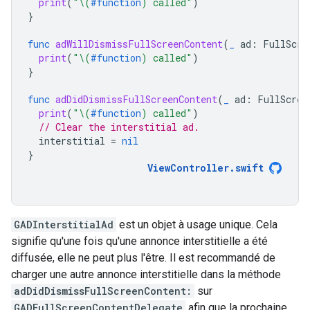
print
(
"
\(
#function
)
 called"
)
}
func
adWillDismissFullScreenContent
(
_
ad
:
FullScre
print
(
"
\(
#function
)
 called"
)
}
func
adDidDismissFullScreenContent
(
_
ad
:
FullScree
print
(
"
\(
#function
)
 called"
)
// Clear the interstitial ad.
interstitial
=
nil
}
ViewController
.
swift
GADInterstitialAd
est un objet à usage unique. Cela
signifie qu'une fois qu'une annonce interstitielle a été
diffusée, elle ne peut plus l'être. Il est recommandé de
charger une autre annonce interstitielle dans la méthode
adDidDismissFullScreenContent:
sur
GADFullScreenContentDelegate
afin que la prochaine