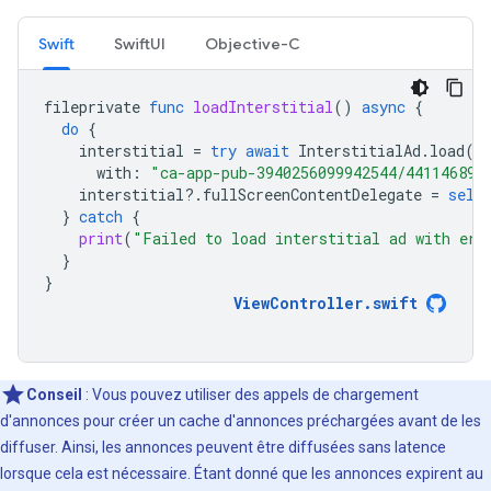
Swift
SwiftUI
Objective-C
fileprivate
func
loadInterstitial
()
async
{
do
{
interstitial
=
try
await
InterstitialAd
.
load
(
with
:
"ca-app-pub-3940256099942544/441146891
interstitial
?.
fullScreenContentDelegate
=
self
}
catch
{
print
(
"Failed to load interstitial ad with err
}
}
ViewController
.
swift
Conseil
: Vous pouvez utiliser des appels de chargement
d'annonces pour créer un cache d'annonces préchargées avant de les
diffuser. Ainsi, les annonces peuvent être diffusées sans latence
lorsque cela est nécessaire. Étant donné que les annonces expirent au