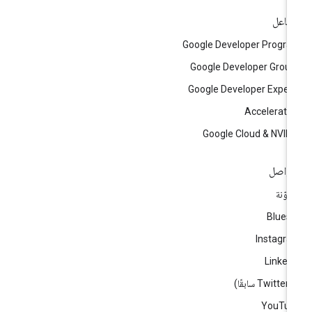
تفاعل
Google Developer Progr
Google Developer Grou
Google Developer Exper
Accelerato
Google Cloud & NVID
تواصل
مدوّنة
Blues
Instagr
Linked
ا)
YouTub