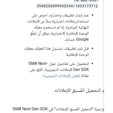
.
3940256099942544/1033173712
عند إنشاء تطبيقك واختباره، احرص على
استخدام إعلانات اختبارية بدلاً من الإعلانات
النهائية المباشرة. إذا لم تستخدِم معرّف
الوحدة الإعلانية الاختبارية، يمكن أن تعلّق
Google حسابك.
قبل نشر تطبيقك، استبدِل هذا المعرّف بمعرّف
الوحدة الإعلانية.
للحصول على تفاصيل حول
GMA Next-
Gen SDK
الإعلانات التجريبية، اطّلِع على
مقالة
تفعيل الإعلانات التجريبية
.
م التحميل المُسبَق للإعلانات
يح ميزة "التحميل المُسبَق للإعلانات" في
GMA Next-Gen SDK