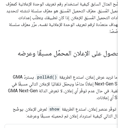
ضّح المثال السابق كيفية استخدام رقم تعريف الوحدة الإعلانية كمعرّف
تحميل المُسبَق. معرّف التحميل المُسبَق هو معرّف سلسلة تنشئه لتحديد
دادات التحميل المُسبَق للإعلان. إذا كان تطبيقك يتطلّب إعدادات
تهداف متعدّدة لرقم تعريف الوحدة الإعلانية نفسه، مرِّر معرّف سلسلة
صّصًا.
لحصول على الإعلان المحمَّل مسبقًا وعرضه
دما تريد عرض إعلان، استدعِ الطريقة
pollAd()
. يستردّ
GMA
Next-Gen SD
إعلانًا متاحًا ويحمّل تلقائيًا الإعلان التالي مسبقًا في
خلفية. في حال عدم توفّر أي إعلان، لا تعرض الدالة
GMA Next-Gen
SD
أي إعلانات.
د توفّر عنصر إعلان، استدعِ الطريقة
show
لعرض الإعلان. يوضّح
مثال التالي كيفية استرداد إعلان تم تحميله مسبقًا وعرضه: