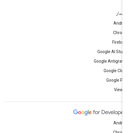
إصدار
Andro
Chrom
Fireba
Google AI Stud
Google Antigravi
Google Clo
Google Pl
View a
Andro
Chrom