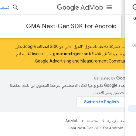
AdMob
تسجيل الد
GMA Next-Gen SDK for Android
يمكنك مشاركة ملاحظاتك حول "الجيل التالي من SDK لإعلانات Google على
أجهزة الجوّالة" في قناة
#gma-next-gen-sdk
على Discord في خادم
Google Advertising and Measurement Communit
تستخدم Google تكنولوجيا الذكاء الاصطناعي لترجمة المحتوى إلى لغتك المفضّلة،
د تتضمّن بعض الأخطاء.
صفحة الرئيسية
المنتجات
AdMob
GMA Next-Gen SDK for Android