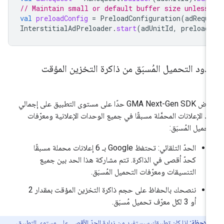
// Maintain small or default buffer size unless
val
preloadConfig
=
PreloadConfiguration
(
adRequ
InterstitialAdPreloader
.
start
(
adUnitId
,
preload
ود التحميل المُسبَق من ذاكرة التخزين المؤقت
فرض
GMA Next-Gen SDK
حدًا على مستوى التطبيق على إجمالي
د الإعلانات المحمَّلة مسبقًا في جميع الوحدات الإعلانية ومعرّفات
تحميل المُسبَق:
الحدّ التلقائي: تحتفظ Google بـ 6 إعلانات محملة مسبقًا
كحدّ أقصى في الذاكرة. تتم مشاركة هذا الحد بين جميع
التنسيقات ومعرّفات التحميل المُسبَق.
ننصحك بالحفاظ على حجم ذاكرة التخزين المؤقت بمقدار 2
أو 3 لكل معرّف تحميل مُسبَق.
ملاحظة:
إذا كان تطبيقك سيستفيد من زيادة الحدّ الأقصى على مستوى التطبيق،