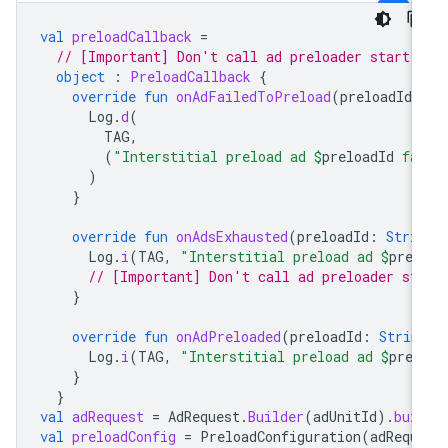
val
preloadCallback
=
// [Important] Don't call ad preloader start(
object
:
PreloadCallback
{
override
fun
onAdFailedToPreload
(
preloadId
:
Log
.
d
(
TAG
,
(
"Interstitial preload ad 
$
preloadId
 fa
)
}
override
fun
onAdsExhausted
(
preloadId
:
Stri
Log
.
i
(
TAG
,
"Interstitial preload ad 
$
prel
// [Important] Don't call ad preloader st
}
override
fun
onAdPreloaded
(
preloadId
:
Strin
Log
.
i
(
TAG
,
"Interstitial preload ad 
$
prel
}
}
val
adRequest
=
AdRequest
.
Builder
(
adUnitId
).
bui
val
preloadConfig
=
PreloadConfiguration
(
adRequ