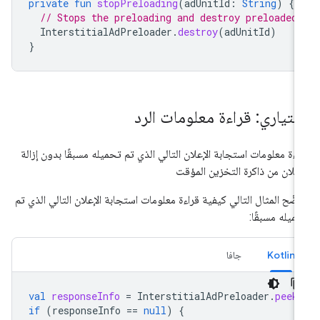
private
fun
stopPreloading
(
adUnitId
:
String
)
{
// Stops the preloading and destroy preloaded 
InterstitialAdPreloader
.
destroy
(
adUnitId
)
}
ختياري: قراءة معلومات الرد
اءة معلومات استجابة الإعلان التالي الذي تم تحميله مسبقًا بدون إزالة
إعلان من ذاكرة التخزين المؤقت
ضّح المثال التالي كيفية قراءة معلومات استجابة الإعلان التالي الذي تم
ميله مسبقًا:
Kotlin
جافا
val
responseInfo
=
InterstitialAdPreloader
.
peek
if
(
responseInfo
==
null
)
{