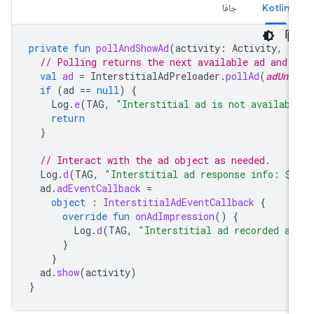
Kotlin
جافا
private
fun
pollAndShowAd
(
activity
:
Activity
,
a
// Polling returns the next available ad and 
val
ad
=
InterstitialAdPreloader
.
pollAd
(
adUni
if
(
ad
==
null
)
{
Log
.
e
(
TAG
,
"Interstitial ad is not availabl
return
}
// Interact with the ad object as needed.
Log
.
d
(
TAG
,
"Interstitial ad response info: 
${
ad
.
adEventCallback
=
object
:
InterstitialAdEventCallback
{
override
fun
onAdImpression
()
{
Log
.
d
(
TAG
,
"Interstitial ad recorded an
}
}
ad
.
show
(
activity
)
}