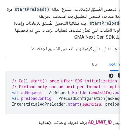
دء التحميل المُسبَق للإعلانات، استدعِ الدالة
startPreload()
مرة
حدة عند بدء تشغيل التطبيق. بعد استدعاء الطريقة
startPreload(
، يتم تلقائيًا التحميل المُسبَق للإعلانات وإعادة
اولة الطلبات التي تعذّر تنفيذها لعمليات الإعداد التي تم تحميلها
سبقًا.
GMA Next-Gen SDK
ضّح المثال التالي كيفية بدء التحميل المُسبَق للإعلانات:
Kotlin
جافا
// Call start() once after SDK initialization.
// Preload only one ad unit per format to optim
val
adRequest
=
AdRequest
.
Builder
(
adUnitId
).
bui
val
preloadConfig
=
PreloadConfiguration
(
adRequ
InterstitialAdPreloader
.
start
(
adUnitId
,
preload
تبدِل
AD_UNIT_ID
برقم تعريف وحدتك الإعلانية.