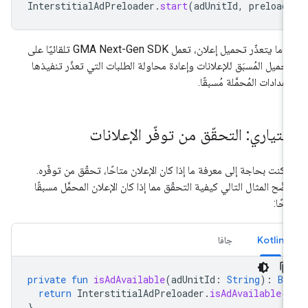
InterstitialAdPreloader
.
start
(
adUnitId
,
preload
دما يتعذّر تحميل إعلان، تعمل
GMA Next-Gen SDK
تلقائيًا على
تحميل المُسبَق للإعلانات وإعادة محاولة الطلبات التي تعذّر تنفيذها
إعدادات المُحمَّلة مُسبقًا.
ختياري: التحقّق من توفّر الإعلانات
ا كنت بحاجة إلى معرفة ما إذا كان الإعلان متاحًا، تحقّق من توفّره.
ضّح المثال التالي كيفية التحقّق مما إذا كان الإعلان المحمَّل مسبقًا
احًا:
Kotlin
جافا
private
fun
isAdAvailable
(
adUnitId
:
String
):
Bo
return
InterstitialAdPreloader
.
isAdAvailable
(
}