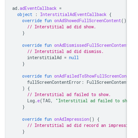
ad
.
adEventCallback
=
object
:
InterstitialAdEventCallback
{
override
fun
onAdShowedFullScreenContent
()
// Interstitial ad did show.
}
override
fun
onAdDismissedFullScreenContent
// Interstitial ad did dismiss.
interstitialAd
=
null
}
override
fun
onAdFailedToShowFullScreenCont
fullScreenContentError
:
FullScreenContent
)
{
// Interstitial ad failed to show.
Log
.
e
(
TAG
,
"Interstitial ad failed to sho
}
override
fun
onAdImpression
()
{
// Interstitial ad did record an impressi
}