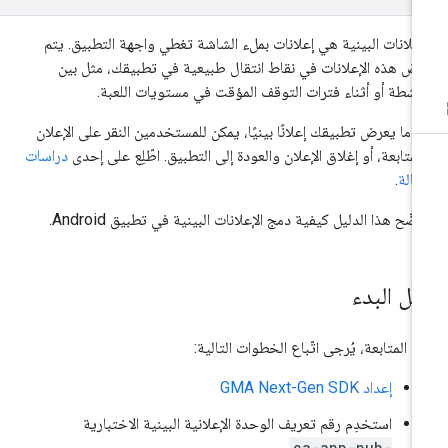
إعلانات البينية هي إعلانات بملء الشاشة تغطي واجهة التطبيق. يتم
ض هذه الإعلانات في نقاط انتقال طبيعية في تطبيقك، مثل بين
أنشطة أو أثناء فترات التوقف المؤقت في مستويات اللعبة.
دما يعرض تطبيقك إعلانًا بينيًا، يمكن للمستخدمين النقر على الإعلان
لمتابعة، أو إغلاق الإعلان والعودة إلى التطبيق. اطّلِع على إحدى
دراسات
حالة
.
ضّح هذا الدليل كيفية دمج الإعلانات البينية في تطبيق Android.
بل البدء
ل المتابعة، يُرجى اتّباع الخطوات التالية:
إعداد
GMA Next-Gen SDK
استخدِم رقم تعريف الوحدة الإعلانية البينية الاختبارية
ca-app-pub-