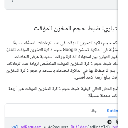
ختياري: ضبط حجم المخزن المؤقت
حكّم حجم ذاكرة التخزين المؤقت في عدد الإعلانات المحمَّلة مسبقًا
والمخزَّنة في الذاكرة. تُحسِّن Google حجم ذاكرة التخزين المؤقت تلقائيًا
حقيق التوازن بين استهلاك الذاكرة ووقت استجابة عرض الإعلانات.
كنك ضبط حجم ذاكرة التخزين المؤقت المخصّص لزيادة عدد الإعلانات
تي يتم الاحتفاظ بها في الذاكرة. ننصحك باستخدام حجم ذاكرة التخزين
مؤقت يبلغ أربعة كحد أقصى.
ضّح المثال التالي كيفية ضبط حجم ذاكرة التخزين المؤقت على أربعة
لانات محملة مسبقًا:
Kotlin
جافا
val
adRequest
=
AdRequest
.
Builder
(
adUnitId
).
bui