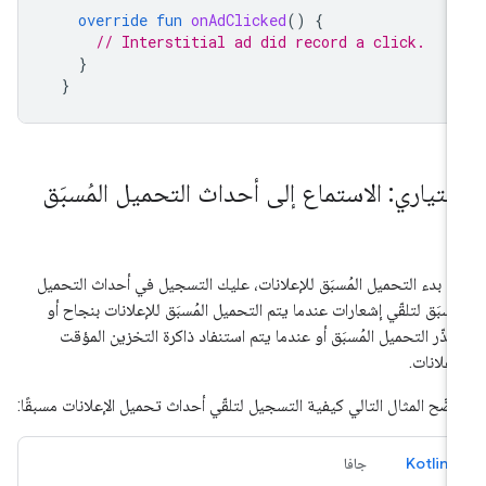
override
fun
onAdClicked
()
{
// Interstitial ad did record a click.
}
}
ختياري: الاستماع إلى أحداث التحميل المُسبَق
د بدء التحميل المُسبَق للإعلانات، عليك التسجيل في أحداث التحميل
مُسبَق لتلقّي إشعارات عندما يتم التحميل المُسبَق للإعلانات بنجاح أو
عذّر التحميل المُسبَق أو عندما يتم استنفاد ذاكرة التخزين المؤقت
إعلانات.
ضّح المثال التالي كيفية التسجيل لتلقّي أحداث تحميل الإعلانات مسبقًا:
Kotlin
جافا