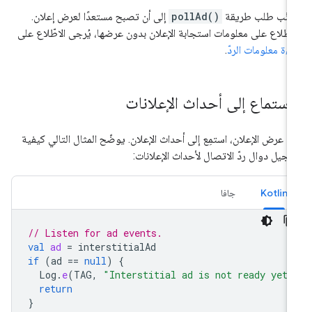
نَّب طلب طريقة
pollAd()
إلى أن تصبح مستعدًا لعرض إعلان.
اطّلاع على معلومات استجابة الإعلان بدون عرضها، يُرجى الاطّلاع على
اءة معلومات الردّ
.
لاستماع إلى أحداث الإعلانات
ل عرض الإعلان، استمِع إلى أحداث الإعلان. يوضّح المثال التالي كيفية
جيل دوال ردّ الاتصال لأحداث الإعلانات:
Kotlin
جافا
// Listen for ad events.
val
ad
=
interstitialAd
if
(
ad
==
null
)
{
Log
.
e
(
TAG
,
"Interstitial ad is not ready yet.
return
}