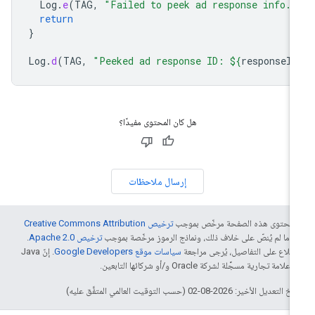
Log
.
e
(
TAG
,
"Failed to peek ad response info."
return
}
Log
.
d
(
TAG
,
"Peeked ad response ID: 
${
responseIn
هل كان المحتوى مفيدًا؟
إرسال ملاحظات
ّ محتوى هذه الصفحة مرخّص بموجب
ترخيص Creative Commons Attribution
4‏
ما لم يُنصّ على خلاف ذلك، ونماذج الرموز مرخّصة بموجب
ترخيص Apache 2.0‏
.
اطّلاع على التفاصيل، يُرجى مراجعة
سياسات موقع Google Developers‏
. إنّ Java
لامة تجارية مسجَّلة لشركة Oracle و/أو شركائها التابعين.
التعديل الأخير: 2026-08-02 (حسب التوقيت العالمي المتفَّق عليه)