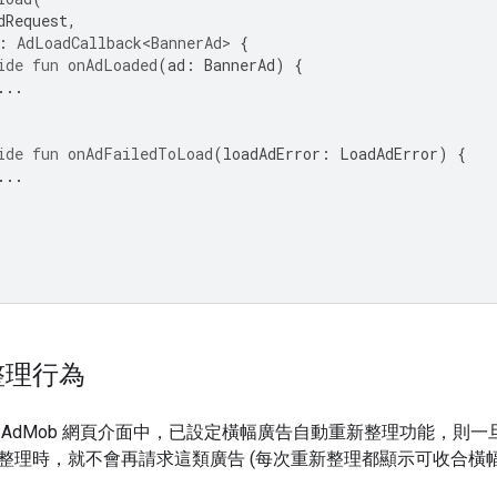
dRequest
,
:
AdLoadCallback<BannerAd>
{
ide
fun
onAdLoaded
(
ad
:
BannerAd
)
{
...
ide
fun
onAdFailedToLoad
(
loadAdError
:
LoadAdError
)
{
...
整理行為
 AdMob 網頁介面中，已設定橫幅廣告自動重新整理功能，則
整理時，就不會再請求這類廣告 (每次重新整理都顯示可收合橫