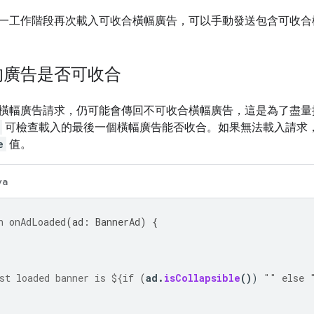
一工作階段再次載入可收合橫幅廣告，可以手動發送包含可收合
的廣告是否可收合
橫幅廣告請求，仍可能會傳回不可收合橫幅廣告，這是為了盡量
可檢查載入的最後一個橫幅廣告能否收合。如果無法載入請求
e
值。
va
n
onAdLoaded
(
ad
:
BannerAd
)
{
st loaded banner is 
${
if
(
ad
.
isCollapsible
()
)
""
else