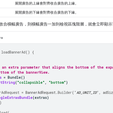
展開廣告的上緣會對齊收合廣告的上緣。
展開廣告的下緣會對齊收合廣告的下緣。
收合橫幅廣告，則橫幅廣告一加到檢視區塊階層，就會立即顯示
va
loadBannerAd
()
{
e an extra parameter that aligns the bottom of the exp
ottom of the bannerView.
s
=
Bundle
()
utString
(
"collapsible"
,
"bottom"
)
rAdRequest
=
BannerAdRequest
.
Builder
(
"
AD_UNIT_ID
"
,
adSiz
ogleExtrasBundle
(
extras
)
)
load
(