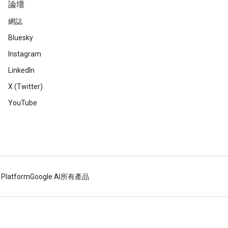
論壇
網誌
Bluesky
Instagram
LinkedIn
X (Twitter)
YouTube
 Platform
Google AI
所有產品