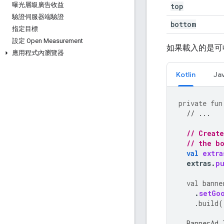
曝光層級廣告收益
top
驗證伺服器端驗證
bottom
指定目標
設定 Open Measurement
如果載入的是可
應用程式內瀏覽器
Kotlin
Ja
private
fun
// ...
// Creat
// the b
val
extra
extras
.
p
val
banne
.
setGo
.
build
(
BannerAd
.