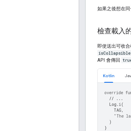
如果之後想在同
檢查載入
即使送出可收合
isCollapsible
API 會傳回
tru
Kotlin
Ja
override
fu
// ...
Log
.
i
(
TAG
,
"The la
)
}