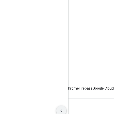
互動交流
Google Developer Program
Google Developer Groups
Google Developer Experts
Accelerators
Google Cloud & NVIDIA
Android
Chrome
Firebase
Google Cloud
條款
隱私權
Manage cookies