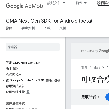
說明文件
範例
說明與
AdMob
GMA Next Gen SDK for Android (beta)
指南
參考資料
下載
支援
設定 GMA Next-Gen SDK
首頁
產品
A
版本資訊
淘汰與停用
可收合
從 Google Mobile Ads SDK (舊版) 遷移
啟用測試廣告
使用代理技能
選取平台：
選擇廣告格式