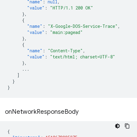
"name"
:
null
,
"value"
:
"HTTP/1.1 200 OK"
},
{
"name"
:
"X-Google-DOS-Service-Trace"
,
"value"
:
"main:pagead"
},
{
"name"
:
"Content-Type"
,
"value"
:
"text/html; charset=UTF-8"
},
...
]
}
}
on
Network
Response
Body
{