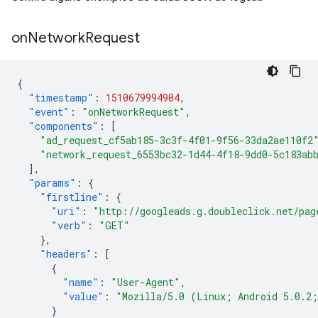
on
Network
Request
{
"timestamp"
:
1510679994904
,
"event"
:
"onNetworkRequest"
,
"components"
:
[
"ad_request_cf5ab185-3c3f-4f01-9f56-33da2ae110f2
"network_request_6553bc32-1d44-4f18-9dd0-5c183ab
],
"params"
:
{
"firstline"
:
{
"uri"
:
"http://googleads.g.doubleclick.net/pag
"verb"
:
"GET"
},
"headers"
:
[
{
"name"
:
"User-Agent"
,
"value"
:
"Mozilla/5.0 (Linux; Android 5.0.2
}