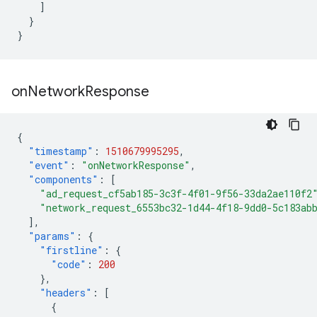
]
}
}
on
Network
Response
{
"timestamp"
:
1510679995295
,
"event"
:
"onNetworkResponse"
,
"components"
:
[
"ad_request_cf5ab185-3c3f-4f01-9f56-33da2ae110f2
"network_request_6553bc32-1d44-4f18-9dd0-5c183ab
],
"params"
:
{
"firstline"
:
{
"code"
:
200
},
"headers"
:
[
{