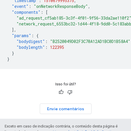
"timestamp"
:
1510679995375
,
"event"
:
"onNetworkResponseBody"
,
"components"
:
[
"ad_request_cf5ab185-3c3f-4f01-9f56-33da2ae110f2
"network_request_6553bc32-1d44-4f18-9dd0-5c183ab
],
"params"
:
{
"bodydigest"
:
"B2520049D02F3C70A12AD1BC0D1B58A4"
"bodylength"
:
122395
}
}
Isso foi útil?
Envie comentários
Exceto em caso de indicação contrária, o conteúdo desta página é