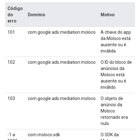
Código
do
Domínio
Motivo
erro
101
com.google.ads.mediation.moloco
A chave do app
da Moloco está
ausente ou é
inválida.
102
com.google.ads.mediation.moloco
O ID do bloco de
anúncios da
Moloco está
ausente ou é
inválido.
103
com.google.ads.mediation.moloco
O objeto de
anúncio da
Moloco
retornado era
nulo.
-1 a
com.moloco.sdk
O SDK da