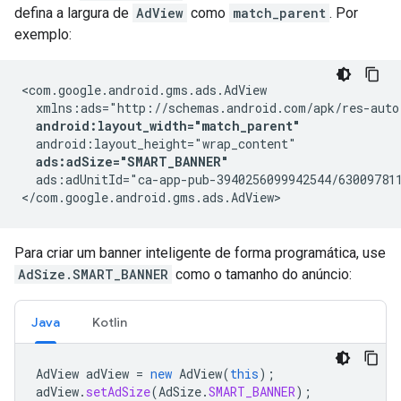
defina a largura de
AdView
como
match_parent
. Por
exemplo:
<com.google.android.gms.ads.AdView

  xmlns:ads="http://schemas.android.com/apk/res-auto"
android:layout_width="match_parent"
  android:layout_height="wrap_content"

ads:adSize="SMART_BANNER"
  ads:adUnitId="ca-app-pub-3940256099942544/630097811
</com.google.android.gms.ads.AdView>
Para criar um banner inteligente de forma programática, use
AdSize.SMART_BANNER
como o tamanho do anúncio:
Java
Kotlin
AdView
adView
=
new
AdView
(
this
);
adView
.
setAdSize
(
AdSize
.
SMART_BANNER
);