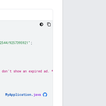
2544/9257395921"
;
u don't show an expired ad. */
MyApplication
.
java