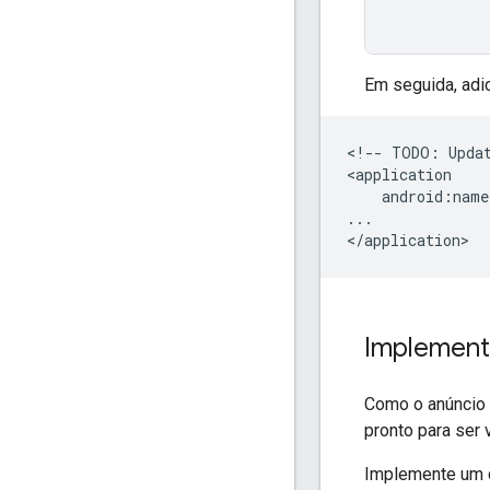
Em seguida, adi
<!--
TODO:
Upda
android:name
...

Implementa
Como o anúncio 
pronto para ser 
Implemente um c