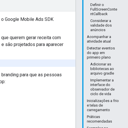
Definir o
FullScreenConte
ntCallback
o o
Google Mobile Ads SDK
Considerar a
validade dos
anúncios
Acompanhar a
s que querem gerar receita com
atividade atual
e são projetados para aparecer
Detectar eventos
do app em
primeiro plano
Adicionar as
bibliotecas ao
arquivo gradle
 branding para que as pessoas
Implementar a
pp:
interface do
observador de
ciclo de vida
Inicializações a frio
e telas de
carregamento
Práticas
recomendadas