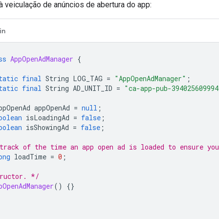
à veiculação de anúncios de abertura do app:
in
ss
AppOpenAdManager
{
tatic
final
String
LOG_TAG
=
"AppOpenAdManager"
;
tatic
final
String
AD_UNIT_ID
=
"ca-app-pub-394025609994
ppOpenAd
appOpenAd
=
null
;
oolean
isLoadingAd
=
false
;
oolean
isShowingAd
=
false
;
track of the time an app open ad is loaded to ensure yo
ong
loadTime
=
0
;
ructor. */
pOpenAdManager
()
{}