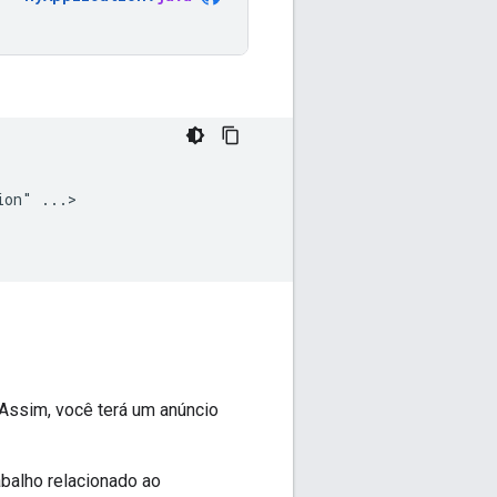
ion"
...>

 Assim, você terá um anúncio
abalho relacionado ao