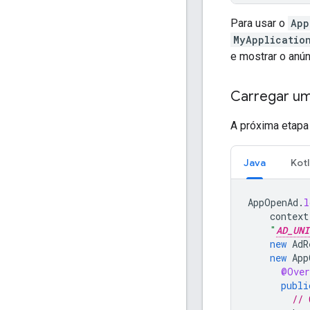
Para usar o
App
MyApplicatio
e mostrar o anún
Carregar um
A próxima etapa
Java
Kotl
AppOpenAd
.
l
context
"
AD_UNI
new
AdR
new
App
@Over
publi
// 