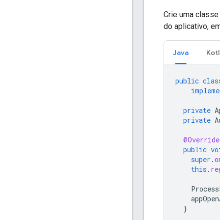
Crie uma classe
do aplicativo, 
Java
Kotl
public
clas
impleme
private
A
private
A
@Override
public
vo
super
.
o
this
.
re
Process
appOpen
}