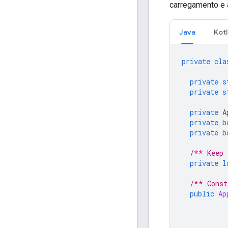
carregamento e 
Java
Kotl
private
cla
private
s
private
s
private
A
private
b
private
b
/** Keep 
private
l
/** Const
public
Ap