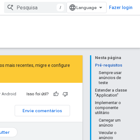
/
Fazer login
Nesta página
sos mais recentes,
migre
e
configure
Pré-requisitos
Sempre usar
anúncios de
teste
Estender a classe
r Android
Isso foi útil?
"Application"
Implementar o
componente
Envie comentários
utilitário
Carregar um
anúncio
lutter
Veicular o
anúncio