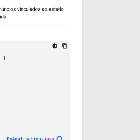
anúncios vinculados ao estado
ida:
r
{
MyApplication
.
java