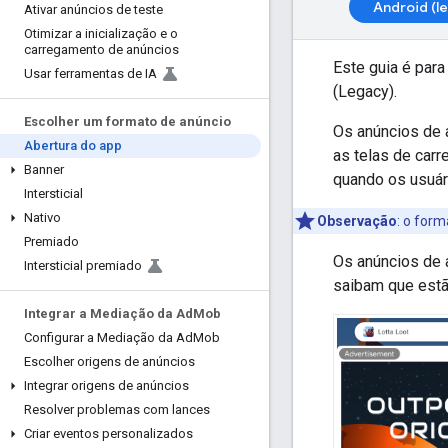
Android (l
Ativar anúncios de teste
Otimizar a inicialização e o
carregamento de anúncios
Este guia é par
Usar ferramentas de IA
(Legacy)
.
Escolher um formato de anúncio
Os anúncios de 
Abertura do app
as telas de car
Banner
quando os usuár
Intersticial
Nativo
Observação
:
o forma
Premiado
Os anúncios de 
Intersticial premiado
saibam que estão
Integrar a Mediação da Ad
Mob
Configurar a Mediação da Ad
Mob
Escolher origens de anúncios
Integrar origens de anúncios
Resolver problemas com lances
Criar eventos personalizados