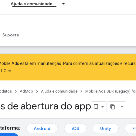
Ajuda e comunidade
Suporte
obile Ads está em manutenção. Para conferir as atualizações e recur
xt-Gen
.
odutos
AdMob
Ajuda e comunidade
Mobile Ads SDK (Legacy) fo
s de abertura do app
ataforma:
Android
iOS
Unity
F