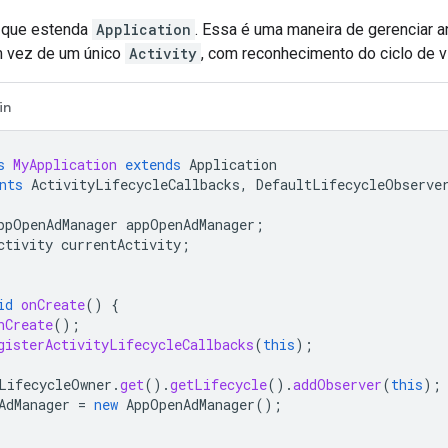
 que estenda
Application
. Essa é uma maneira de gerenciar 
em vez de um único
Activity
, com reconhecimento do ciclo de v
in
s
MyApplication
extends
Application
nts
ActivityLifecycleCallbacks
,
DefaultLifecycleObserve
ppOpenAdManager
appOpenAdManager
;
ctivity
currentActivity
;
id
onCreate
()
{
nCreate
();
gisterActivityLifecycleCallbacks
(
this
);
LifecycleOwner
.
get
().
getLifecycle
().
addObserver
(
this
);
AdManager
=
new
AppOpenAdManager
();