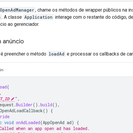
OpenAdManager
, chame os métodos de wrapper públicos na ins
n
. A classe
Application
interage com o restante do código, de
cio ao gerenciador.
 anúncio
 é preencher o método
loadAd
e processar os callbacks de ca
in
oad
(
,
T_ID
"
,
equest
.
Builder
().
build
(),
OpenAdLoadCallback
()
{
ride
c
void
onAdLoaded
(
AppOpenAd
ad
)
{
Called when an app open ad has loaded.