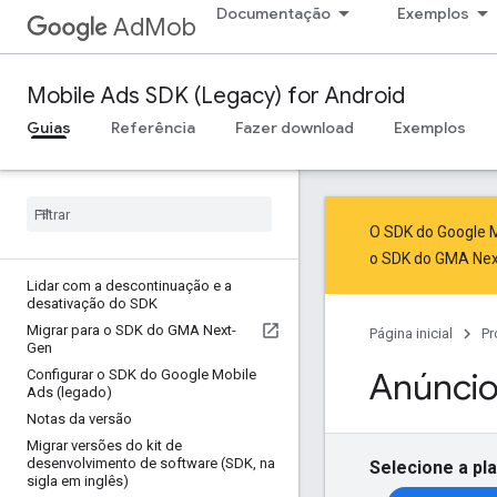
Documentação
Exemplos
AdMob
Mobile Ads SDK (Legacy) for Android
Guias
Referência
Fazer download
Exemplos
O SDK do Google M
o SDK do GMA Ne
Lidar com a descontinuação e a
desativação do SDK
Migrar para o SDK do GMA Next-
Página inicial
Pr
Gen
Anúncio
Configurar o SDK do Google Mobile
Ads (legado)
Notas da versão
Migrar versões do kit de
desenvolvimento de software (SDK
,
na
Selecione a pl
sigla em inglês)