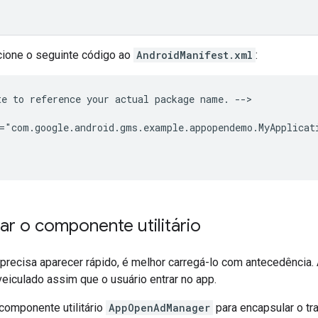
cione o seguinte código ao
AndroidManifest.xml
:
te
to
reference
your
actual
package
name.
-->

="com.google.android.gms.example.appopendemo.MyApplicat
r o componente utilitário
precisa aparecer rápido, é melhor carregá-lo com antecedência.
veiculado assim que o usuário entrar no app.
omponente utilitário
AppOpenAdManager
para encapsular o tr