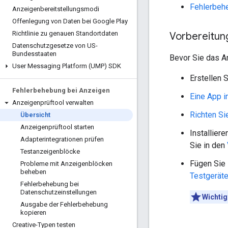
Fehlerbeh
Anzeigenbereitstellungsmodi
Offenlegung von Daten bei Google Play
Richtlinie zu genauen Standortdaten
Vorbereitun
Datenschutzgesetze von US-
Bundesstaaten
Bevor Sie das A
User Messaging Platform (UMP) SDK
Erstellen 
Fehlerbehebung bei Anzeigen
Eine App i
Anzeigenprüftool verwalten
Richten S
Übersicht
Anzeigenprüftool starten
Installiere
Adapterintegrationen prüfen
Sie in den
Testanzeigenblöcke
Fügen Sie 
Probleme mit Anzeigenblöcken
beheben
Testgeräte
Fehlerbehebung bei
Datenschutzeinstellungen
Wichtig
Ausgabe der Fehlerbehebung
kopieren
Creative-Typen testen