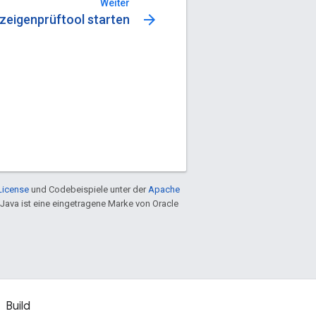
Weiter
arrow_forward
zeigenprüftool starten
License
und Codebeispiele unter der
Apache
 Java ist eine eingetragene Marke von Oracle
Build