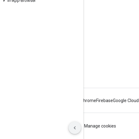
In‑App-Browser
Google Developer Program
Google Developer Groups
Google Developer Experts
Accelerators
Google Cloud & NVIDIA
Android
Chrome
Firebase
Google Cloud
Nutzungsbedingungen
Datenschutz
Manage cookies