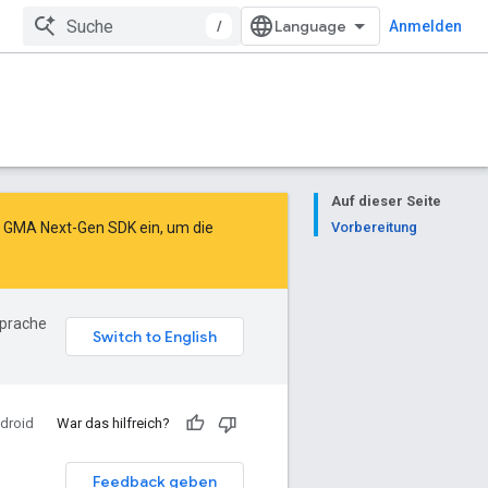
/
Anmelden
Auf dieser Seite
as GMA Next-Gen SDK ein
, um die
Vorbereitung
Sprache
droid
War das hilfreich?
Feedback geben