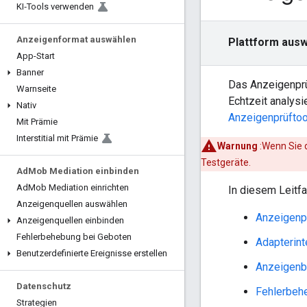
KI‑Tools verwenden
Anzeigenformat auswählen
Plattform ausw
App-Start
Banner
Das Anzeigenprüf
Warnseite
Echtzeit analysi
Nativ
Anzeigenprüftoo
Mit Prämie
Interstitial mit Prämie
Warnung
:Wenn Sie d
Testgeräte.
Ad
Mob Mediation einbinden
Ad
Mob Mediation einrichten
In diesem Leitf
Anzeigenquellen auswählen
Anzeigenpr
Anzeigenquellen einbinden
Fehlerbehebung bei Geboten
Adapterint
Benutzerdefinierte Ereignisse erstellen
Anzeigenb
Datenschutz
Fehlerbeh
Strategien