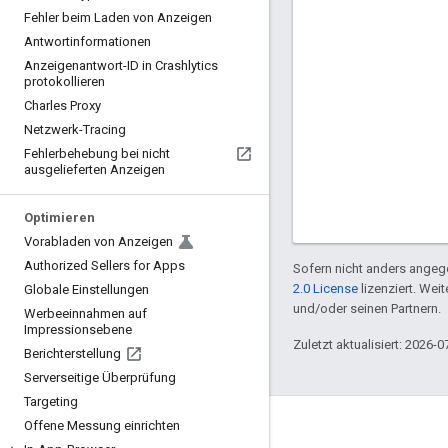
Fehler beim Laden von Anzeigen
Antwortinformationen
Anzeigenantwort-ID in Crashlytics
protokollieren
Charles Proxy
Netzwerk-Tracing
Fehlerbehebung bei nicht
ausgelieferten Anzeigen
Optimieren
Vorabladen von Anzeigen
Authorized Sellers for Apps
Sofern nicht anders angege
2.0 License
lizenziert. Wei
Globale Einstellungen
und/oder seinen Partnern.
Werbeeinnahmen auf
Impressionsebene
Zuletzt aktualisiert: 2026-0
Berichterstellung
Serverseitige Überprüfung
Targeting
Offene Messung einrichten
Engagieren