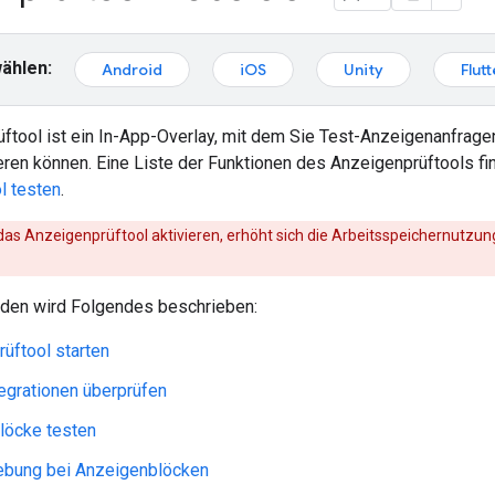
ählen:
Android
iOS
Unity
Flutt
tool ist ein In-App-Overlay, mit dem Sie Test-Anzeigenanfragen 
eren können. Eine Liste der Funktionen des Anzeigenprüftools fi
l testen
.
as Anzeigenprüftool aktivieren, erhöht sich die Arbeitsspeichernutzu
aden wird Folgendes beschrieben:
üftool starten
egrationen überprüfen
löcke testen
ebung bei Anzeigenblöcken