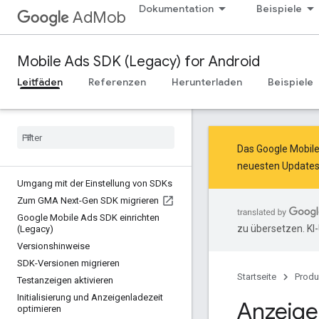
Dokumentation
Beispiele
AdMob
Mobile Ads SDK (Legacy) for Android
Leitfäden
Referenzen
Herunterladen
Beispiele
Das Google Mobil
neuesten Updates
Umgang mit der Einstellung von SDKs
Zum GMA Next-Gen SDK migrieren
Google Mobile Ads SDK einrichten
zu übersetzen. KI
(Legacy)
Versionshinweise
SDK-Versionen migrieren
Startseite
Produ
Testanzeigen aktivieren
Initialisierung und Anzeigenladezeit
Anzeige
optimieren