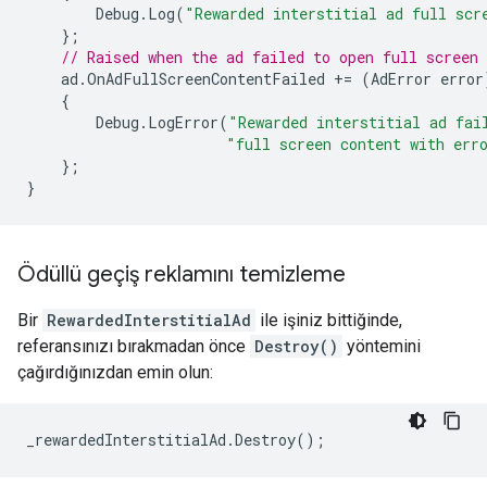
Debug
.
Log
(
"Rewarded interstitial ad full scr
};
// Raised when the ad failed to open full screen 
ad
.
OnAdFullScreenContentFailed
+=
(
AdError
error
{
Debug
.
LogError
(
"Rewarded interstitial ad fai
"full screen content with err
};
}
Ödüllü geçiş reklamını temizleme
Bir
RewardedInterstitialAd
ile işiniz bittiğinde,
referansınızı bırakmadan önce
Destroy()
yöntemini
çağırdığınızdan emin olun:
_rewardedInterstitialAd
.
Destroy
();