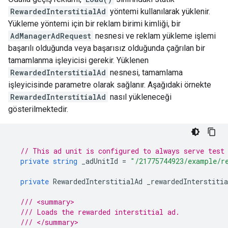
RewardedInterstitialAd
yöntemi kullanılarak yüklenir.
Yükleme yöntemi için bir reklam birimi kimliği, bir
AdManagerAdRequest
nesnesi ve reklam yükleme işlemi
başarılı olduğunda veya başarısız olduğunda çağrılan bir
tamamlanma işleyicisi gerekir. Yüklenen
RewardedInterstitialAd
nesnesi, tamamlama
işleyicisinde parametre olarak sağlanır. Aşağıdaki örnekte
RewardedInterstitialAd
nasıl yükleneceği
gösterilmektedir.
// This ad unit is configured to always serve test
private
string
_adUnitId
=
"/21775744923/example/r
private
RewardedInterstitialAd
_rewardedInterstitia
/// <summary>
/// Loads the rewarded interstitial ad.
/// </summary>