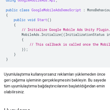
using
GoogleMobileAds.Api
;
public
class
GoogleMobileAdsDemoScript
:
MonoBehavio
{
public
void
Start
()
{
// Initialize 
Google Mobile Ads Unity Plugin
MobileAds
.
Initialize
((
InitializationStatus
i
{
// This callback is called once the Mobi
});
}
}
Uyumlulaştırma kullanıyorsanız reklamları yüklemeden önce
geri çağırma işleminin gerçekleşmesini bekleyin. Bu sayede
tüm uyumlulaştırma bağdaştırıcılarının başlatıldığından emin
olabilirsiniz.