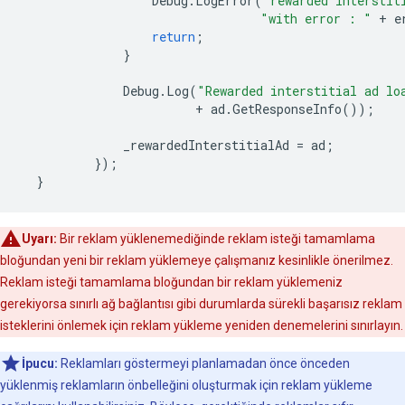
Debug
.
LogError
(
"rewarded interstit
"with error : "
+
e
return
;
}
Debug
.
Log
(
"Rewarded interstitial ad lo
+
ad
.
GetResponseInfo
());
_rewardedInterstitialAd
=
ad
;
});
}
Uyarı:
Bir reklam yüklenemediğinde reklam isteği tamamlama
bloğundan yeni bir reklam yüklemeye çalışmanız kesinlikle önerilmez.
Reklam isteği tamamlama bloğundan bir reklam yüklemeniz
gerekiyorsa sınırlı ağ bağlantısı gibi durumlarda sürekli başarısız reklam
isteklerini önlemek için reklam yükleme yeniden denemelerini sınırlayın.
İpucu:
Reklamları göstermeyi planlamadan önce önceden
yüklenmiş reklamların önbelleğini oluşturmak için reklam yükleme