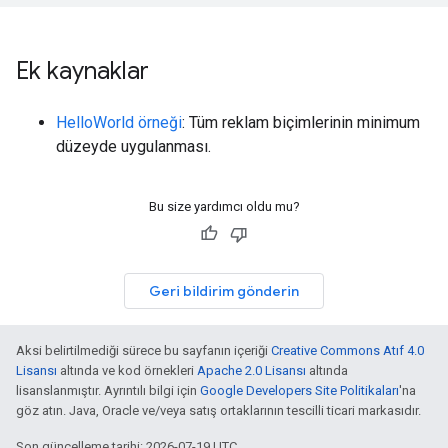
Ek kaynaklar
HelloWorld örneği
: Tüm reklam biçimlerinin minimum
düzeyde uygulanması.
Bu size yardımcı oldu mu?
Geri bildirim gönderin
Aksi belirtilmediği sürece bu sayfanın içeriği
Creative Commons Atıf 4.0
Lisansı
altında ve kod örnekleri
Apache 2.0 Lisansı
altında
lisanslanmıştır. Ayrıntılı bilgi için
Google Developers Site Politikaları
'na
göz atın. Java, Oracle ve/veya satış ortaklarının tescilli ticari markasıdır.
Son güncelleme tarihi: 2026-07-19 UTC.