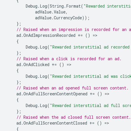
{
Debug
.
Log
(
String
.
Format
(
"Rewarded interstiti
adValue
.
Value
,
adValue
.
CurrencyCode
));
};
// Raised when an impression is recorded for an 
ad
.
OnAdImpressionRecorded
+=
()
=
{
Debug
.
Log
(
"Rewarded interstitial ad recorded
};
// Raised when a click is recorded for an ad.
ad
.
OnAdClicked
+=
()
=
{
Debug
.
Log
(
"Rewarded interstitial ad was clic
};
// Raised when an ad opened full screen content.
ad
.
OnAdFullScreenContentOpened
+=
()
=
{
Debug
.
Log
(
"Rewarded interstitial ad full scr
};
// Raised when the ad closed full screen content.
ad
.
OnAdFullScreenContentClosed
+=
()
=
{