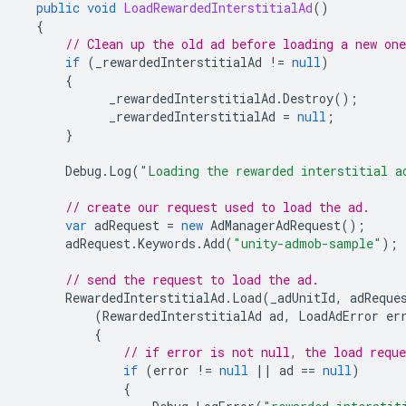
public
void
LoadRewardedInterstitialAd
()
{
// Clean up the old ad before loading a new one
if
(
_rewardedInterstitialAd
!=
null
)
{
_rewardedInterstitialAd
.
Destroy
();
_rewardedInterstitialAd
=
null
;
}
Debug
.
Log
(
"Loading the rewarded interstitial a
// create our request used to load the ad.
var
adRequest
=
new
AdManagerAdRequest
();
adRequest
.
Keywords
.
Add
(
"unity-admob-sample"
);
// send the request to load the ad.
RewardedInterstitialAd
.
Load
(
_adUnitId
,
adReque
(
RewardedInterstitialAd
ad
,
LoadAdError
er
{
// if error is not null, the load reque
if
(
error
!=
null
||
ad
==
null
)
{