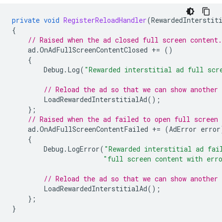
private
void
RegisterReloadHandler
(
RewardedInterstit
{
// Raised when the ad closed full screen content.
ad
.
OnAdFullScreenContentClosed
+=
()
{
Debug
.
Log
(
"Rewarded interstitial ad full scr
// Reload the ad so that we can show another 
LoadRewardedInterstitialAd
();
};
// Raised when the ad failed to open full screen 
ad
.
OnAdFullScreenContentFailed
+=
(
AdError
error
{
Debug
.
LogError
(
"Rewarded interstitial ad fai
"full screen content with err
// Reload the ad so that we can show another 
LoadRewardedInterstitialAd
();
};
}