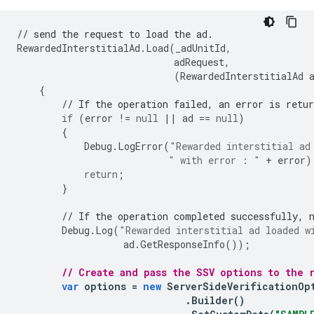
// send the request to load the ad.
RewardedInterstitialAd
.
Load
(
_adUnitId
,
adRequest
,
(
RewardedInterstitialAd
{
// If the operation failed, an error is retur
if
(
error
!=
null
||
ad
==
null
)
{
Debug
.
LogError
(
"Rewarded interstitial ad
" with error : "
+
error
)
return
;
}
// If the operation completed successfully, 
Debug
.
Log
(
"Rewarded interstitial ad loaded w
ad
.
GetResponseInfo
());
// Create and pass the SSV options to the 
var
options
=
new
ServerSideVerificationOp
.
Builder
()