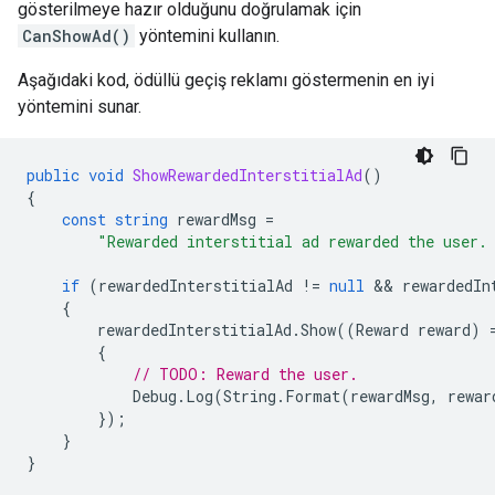
gösterilmeye hazır olduğunu doğrulamak için
CanShowAd()
yöntemini kullanın.
Aşağıdaki kod, ödüllü geçiş reklamı göstermenin en iyi
yöntemini sunar.
public
void
ShowRewardedInterstitialAd
()
{
const
string
rewardMsg
=
"Rewarded interstitial ad rewarded the user.
if
(
rewardedInterstitialAd
!=
null
 && 
rewardedIn
{
rewardedInterstitialAd
.
Show
((
Reward
reward
)
{
// TODO: Reward the user.
Debug
.
Log
(
String
.
Format
(
rewardMsg
,
rewar
});
}
}