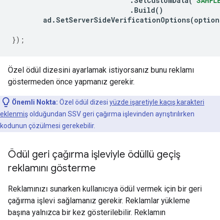
.
SetCustomData
(
"SAMPL
.
Build
()
ad
.
SetServerSideVerificationOptions
(
option
});
Özel ödül dizesini ayarlamak istiyorsanız bunu reklamı
göstermeden önce yapmanız gerekir.
Önemli Nokta:
Özel ödül dizesi
yüzde işaretiyle kaçış karakteri
eklenmiş
olduğundan SSV geri çağırma işlevinden ayrıştırılırken
kodunun çözülmesi gerekebilir.
Ödül geri çağırma işleviyle ödüllü geçiş
reklamını gösterme
Reklamınızı sunarken kullanıcıya ödül vermek için bir geri
çağırma işlevi sağlamanız gerekir. Reklamlar yükleme
başına yalnızca bir kez gösterilebilir. Reklamın