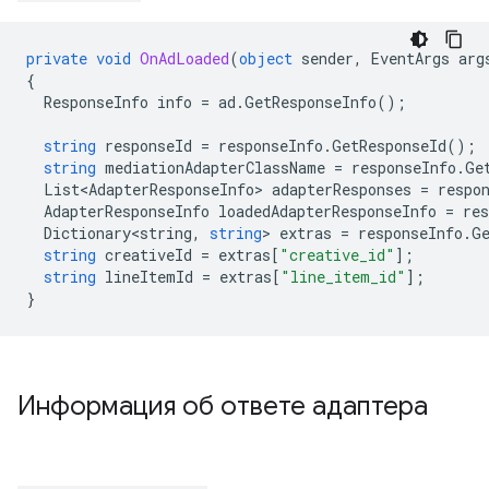
private
void
OnAdLoaded
(
object
sender
,
EventArgs
arg
{
ResponseInfo
info
=
ad
.
GetResponseInfo
();
string
responseId
=
responseInfo
.
GetResponseId
();
string
mediationAdapterClassName
=
responseInfo
.
Ge
List<AdapterResponseInfo>
adapterResponses
=
respo
AdapterResponseInfo
loadedAdapterResponseInfo
=
res
Dictionary<string
,
string
>
extras
=
responseInfo
.
G
string
creativeId
=
extras
[
"creative_id"
];
string
lineItemId
=
extras
[
"line_item_id"
];
}
Информация об ответе адаптера