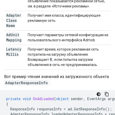
объявление показывается рекламной сетью,
см. в разделе «Источники рекламы».
Adapter
Получает имя класса, идентифицирующее
Class
рекламную сеть.
Name
Ad
Unit
Получает параметры сетевой конфигурации из
Mapping
пользовательского интерфейса Admob.
Latency
Получает время, которое рекламная сеть
Millis
потратила на загрузку объявления.
0
Возвращает
, если попытка загрузки
объявления в сеть не предпринималась.
Вот пример чтения значений из загруженного объекта
AdapterResponseInfo
:
private
void
OnAdLoaded
(
object
sender
,
EventArgs
arg
{
ResponseInfo
responseInfo
=
ad
.
GetResponseInfo
();
AdapterResponseInfo
loadedAdapterResponseInfo
=
res