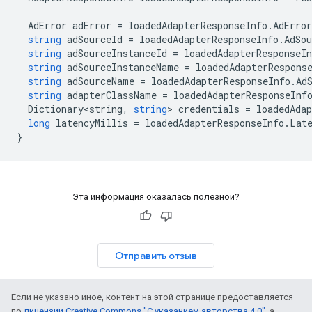
AdError
adError
=
loadedAdapterResponseInfo
.
AdError
string
adSourceId
=
loadedAdapterResponseInfo
.
AdSou
string
adSourceInstanceId
=
loadedAdapterResponseIn
string
adSourceInstanceName
=
loadedAdapterRespons
string
adSourceName
=
loadedAdapterResponseInfo
.
Ad
string
adapterClassName
=
loadedAdapterResponseInf
Dictionary<string
,
string
>
credentials
=
loadedAdap
long
latencyMillis
=
loadedAdapterResponseInfo
.
Lat
}
Эта информация оказалась полезной?
Отправить отзыв
Если не указано иное, контент на этой странице предоставляется
по
лицензии Creative Commons "С указанием авторства 4.0"
, а