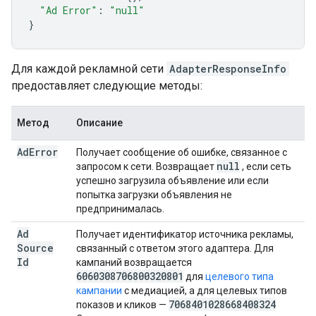
"Ad Error"
:
"null"
}
Для каждой рекламной сети
AdapterResponseInfo
предоставляет следующие методы:
Метод
Описание
Ad
Error
Получает сообщение об ошибке, связанное с
null
запросом к сети. Возвращает
, если сеть
успешно загрузила объявление или если
попытка загрузки объявления не
предпринималась.
Ad
Получает идентификатор источника рекламы,
Source
связанный с ответом этого адаптера. Для
Id
кампаний возвращается
6060308706800320801
для
целевого типа
кампании
с медиацией, а для целевых типов
7068401028668408324
показов и кликов —