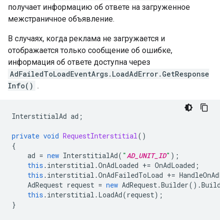
получает информацию об ответе на загруженное
межстраничное объявление.
В случаях, когда реклама не загружается и
отображается только сообщение об ошибке,
информация об ответе доступна через
AdFailedToLoadEventArgs.LoadAdError.GetResponse
Info()
.
InterstitialAd
ad
;
private
void
RequestInterstitial
()
{
ad
=
new
InterstitialAd
(
"
AD_UNIT_ID
"
);
this
.
interstitial
.
OnAdLoaded
+=
OnAdLoaded
;
this
.
interstitial
.
OnAdFailedToLoad
+=
HandleOnAd
AdRequest
request
=
new
AdRequest
.
Builder
().
Buil
this
.
interstitial
.
LoadAd
(
request
);
}