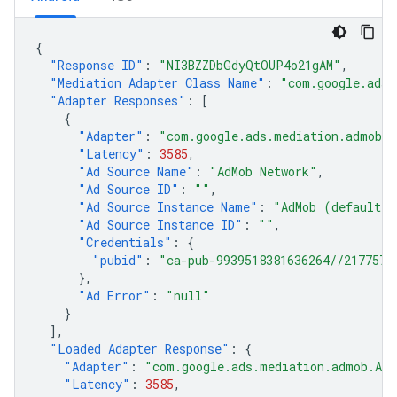
{
"Response ID"
:
"NI3BZZDbGdyQtOUP4o21gAM"
,
"Mediation Adapter Class Name"
:
"com.google.ads.
"Adapter Responses"
:
[
{
"Adapter"
:
"com.google.ads.mediation.admob.A
"Latency"
:
3585
,
"Ad Source Name"
:
"AdMob Network"
,
"Ad Source ID"
:
""
,
"Ad Source Instance Name"
:
"AdMob (default)"
"Ad Source Instance ID"
:
""
,
"Credentials"
:
{
"pubid"
:
"ca-pub-9939518381636264//2177574
},
"Ad Error"
:
"null"
}
],
"Loaded Adapter Response"
:
{
"Adapter"
:
"com.google.ads.mediation.admob.AdM
"Latency"
:
3585
,