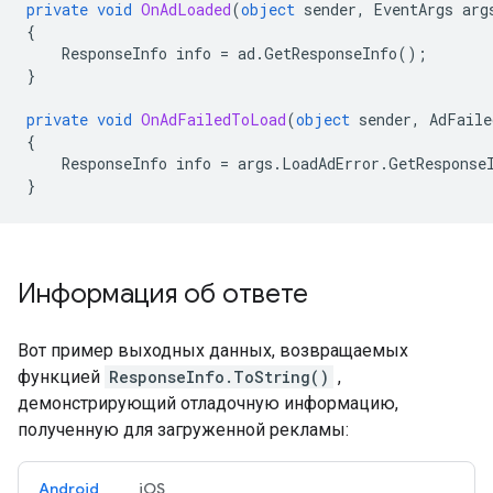
private
void
OnAdLoaded
(
object
sender
,
EventArgs
arg
{
ResponseInfo
info
=
ad
.
GetResponseInfo
();
}
private
void
OnAdFailedToLoad
(
object
sender
,
AdFaile
{
ResponseInfo
info
=
args
.
LoadAdError
.
GetResponse
}
Информация об ответе
Вот пример выходных данных, возвращаемых
функцией
ResponseInfo.ToString()
,
демонстрирующий отладочную информацию,
полученную для загруженной рекламы:
Android
iOS