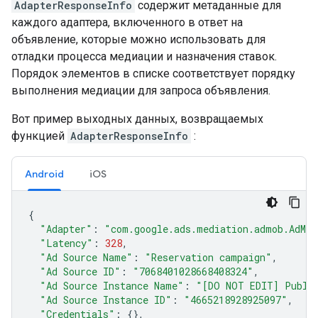
AdapterResponseInfo
содержит метаданные для
каждого адаптера, включенного в ответ на
объявление, которые можно использовать для
отладки процесса медиации и назначения ставок.
Порядок элементов в списке соответствует порядку
выполнения медиации для запроса объявления.
Вот пример выходных данных, возвращаемых
функцией
AdapterResponseInfo
:
Android
iOS
{
"Adapter"
:
"com.google.ads.mediation.admob.AdMob
"Latency"
:
328
,
"Ad Source Name"
:
"Reservation campaign"
,
"Ad Source ID"
:
"7068401028668408324"
,
"Ad Source Instance Name"
:
"[DO NOT EDIT] Publis
"Ad Source Instance ID"
:
"4665218928925097"
,
"Credentials"
:
{},