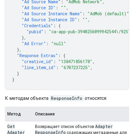
"Ad Source Name"
:
"AdMob Network"
,
"Ad Source ID"
:
""
,
"Ad Source Instance Name"
:
"AdMob (default)"
,
"Ad Source Instance ID"
:
""
,
"Credentials"
:
{
"pubid"
:
"ca-app-pub-3940256099942544\/92573
},
"Ad Error"
:
"null"
},
"Response Extras"
:
{
"creative_id"
:
"138471856178"
,
"line_item_id"
:
"6707237225"
,
}
}
К методам объекта
ResponseInfo
относятся:
Метод
Описание
Get
Adapter
Возвращает список объектов
Adapter
Response
Info
содержащих метаданные для