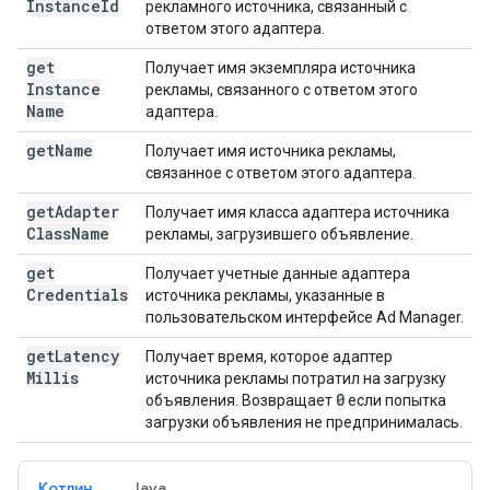
Instance
Id
рекламного источника, связанный с
ответом этого адаптера.
get
Получает имя экземпляра источника
Instance
рекламы, связанного с ответом этого
Name
адаптера.
get
Name
Получает имя источника рекламы,
связанное с ответом этого адаптера.
get
Adapter
Получает имя класса адаптера источника
Class
Name
рекламы, загрузившего объявление.
get
Получает учетные данные адаптера
Credentials
источника рекламы, указанные в
пользовательском интерфейсе Ad Manager.
get
Latency
Получает время, которое адаптер
Millis
источника рекламы потратил на загрузку
0
объявления. Возвращает
если попытка
загрузки объявления не предпринималась.
Котлин
Java