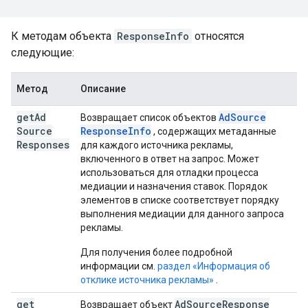
К методам объекта
ResponseInfo
относятся
следующие:
Метод
Описание
get
Ad
Ad
Source
Возвращает список объектов
Source
Response
Info
, содержащих метаданные
Responses
для каждого источника рекламы,
включенного в ответ на запрос. Может
использоваться для отладки процесса
медиации и назначения ставок. Порядок
элементов в списке соответствует порядку
выполнения медиации для данного запроса
рекламы.
Для получения более подробной
информации см.
раздел «Информация об
отклике источника рекламы»
.
get
Ad
Source
Response
Возвращает объект