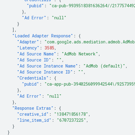
"pubid"
:
"ca-pub-9939518381636264//217757449
},
"Ad Error"
:
"null"
}
],
"Loaded Adapter Response"
:
{
"Adapter"
:
"com.google.ads.mediation.admob.AdMob
"Latency"
:
3585
,
"Ad Source Name"
:
"AdMob Network"
,
"Ad Source ID"
:
""
,
"Ad Source Instance Name"
:
"AdMob (default)"
,
"Ad Source Instance ID"
:
""
,
"Credentials"
:
{
"pubid"
:
"ca-app-pub-3940256099942544\/9257395
},
"Ad Error"
:
"null"
},
"Response Extras"
:
{
"creative_id"
:
"138471856178"
,
"line_item_id"
:
"6707237225"
,
}
}