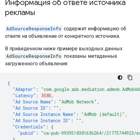
Информация об ответе источника
рекламы
AdSourceResponseInfo
содержит информацию об
ответе на объявление от конкретного источника.
В приведенном ниже примере выходных данных
AdSourceResponseInfo
показаны метаданные
загруженного объявления:
{
"Adapter"
:
"com.google.ads.mediation.admob.AdMobAd
"Latency"
:
3585
,
"Ad Source Name"
:
"AdMob Network"
,
"Ad Source ID"
:
""
,
"Ad Source Instance Name"
:
"AdMob (default)"
,
"Ad Source Instance ID"
:
""
,
"Credentials"
:
{
"pubid"
:
"ca-pub-9939518381636264//21775744923/e
},