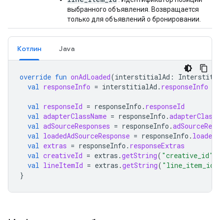
выбранного объявления. Возвращается
только для объявлений о бронировании.
Котлин
Java
override
fun
onAdLoaded
(
interstitialAd
:
Interstiti
val
responseInfo
=
interstitialAd
.
responseInfo
val
responseId
=
responseInfo
.
responseId
val
adapterClassName
=
responseInfo
.
adapterClass
val
adSourceResponses
=
responseInfo
.
adSourceResp
val
loadedAdSourceResponse
=
responseInfo
.
loadedA
val
extras
=
responseInfo
.
responseExtras
val
creativeId
=
extras
.
getString
(
"creative_id"
)
val
lineItemId
=
extras
.
getString
(
"line_item_id"
}