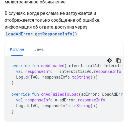
межстраничное объявление.
В случаях, когда реклама не загружается и
отображается только сообщение об ошибке,
информация об ответе доступна через
LoadAdError.getResponseInfo()
.
Котлин
Java
override
fun
onAdLoaded
(
interstitialAd
:
Interstiti
val
responseInfo
=
interstitialAd
.
responseInfo
Log
.
d
(
TAG
,
responseInfo
.
toString
())
}
override
fun
onAdFailedToLoad
(
adError
:
LoadAdError
val
responseInfo
=
adError
.
responseInfo
Log
.
d
(
TAG
,
responseInfo
.
toString
())
}