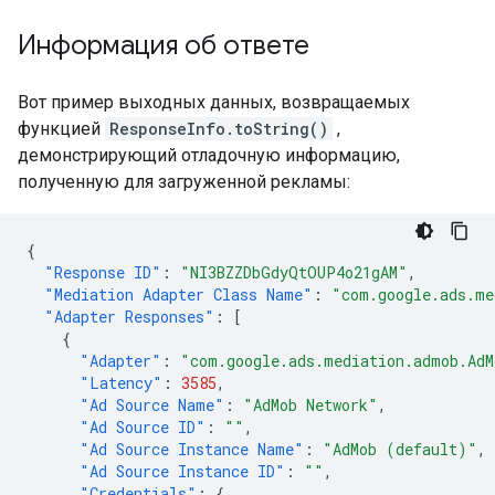
Информация об ответе
Вот пример выходных данных, возвращаемых
функцией
ResponseInfo.toString()
,
демонстрирующий отладочную информацию,
полученную для загруженной рекламы:
{
"Response ID"
:
"NI3BZZDbGdyQtOUP4o21gAM"
,
"Mediation Adapter Class Name"
:
"com.google.ads.me
"Adapter Responses"
:
[
{
"Adapter"
:
"com.google.ads.mediation.admob.AdM
"Latency"
:
3585
,
"Ad Source Name"
:
"AdMob Network"
,
"Ad Source ID"
:
""
,
"Ad Source Instance Name"
:
"AdMob (default)"
,
"Ad Source Instance ID"
:
""
,
"Credentials"
:
{