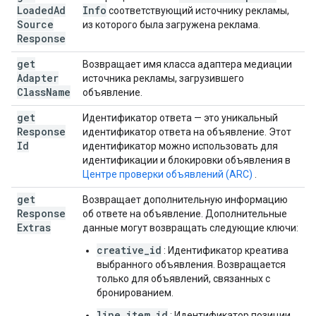
Loaded
Ad
Info
соответствующий источнику рекламы,
Source
из которого была загружена реклама.
Response
get
Возвращает имя класса адаптера медиации
Adapter
источника рекламы, загрузившего
Class
Name
объявление.
get
Идентификатор ответа — это уникальный
Response
идентификатор ответа на объявление. Этот
Id
идентификатор можно использовать для
идентификации и блокировки объявления в
Центре проверки объявлений (ARC)
.
get
Возвращает дополнительную информацию
Response
об ответе на объявление. Дополнительные
Extras
данные могут возвращать следующие ключи:
creative_id
: Идентификатор креатива
выбранного объявления. Возвращается
только для объявлений, связанных с
бронированием.
line_item_id
: Идентификатор позиции