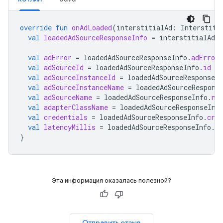
override
fun
onAdLoaded
(
interstitialAd
:
Interstiti
val
loadedAdSourceResponseInfo
=
interstitialAd
.
r
val
adError
=
loadedAdSourceResponseInfo
.
adError
val
adSourceId
=
loadedAdSourceResponseInfo
.
id
val
adSourceInstanceId
=
loadedAdSourceResponseIn
val
adSourceInstanceName
=
loadedAdSourceRespons
val
adSourceName
=
loadedAdSourceResponseInfo
.
na
val
adapterClassName
=
loadedAdSourceResponseInf
val
credentials
=
loadedAdSourceResponseInfo
.
cred
val
latencyMillis
=
loadedAdSourceResponseInfo
.
la
}
Эта информация оказалась полезной?
Отправить отзыв