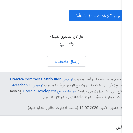
عرض "الإعلانات مقابل مكافأة"
هل كان المحتوى مفيدًا؟
إرسال ملاحظات
ّ محتوى هذه الصفحة مرخّص بموجب
ترخيص Creative Commons Attribution
4‏
ما لم يُنصّ على خلاف ذلك، ونماذج الرموز مرخّصة بموجب
ترخيص Apache 2.0‏
.
اطّلاع على التفاصيل، يُرجى مراجعة
سياسات موقع Google Developers‏
. إنّ Java
لامة تجارية مسجَّلة لشركة Oracle و/أو شركائها التابعين.
التعديل الأخير: 2026-07-19 (حسب التوقيت العالمي المتفَّق عليه)
تفاعل