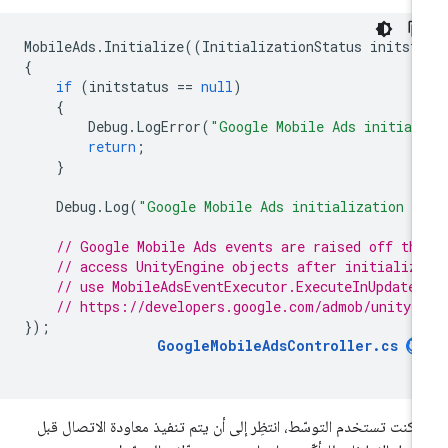
MobileAds
.
Initialize
((
InitializationStatus
initst
{
if
(
initstatus
==
null
)
{
Debug
.
LogError
(
"Google Mobile Ads initial
return
;
}
Debug
.
Log
(
"Google Mobile Ads initialization c
// Google Mobile Ads events are raised off th
// access UnityEngine objects after initializ
// use MobileAdsEventExecutor.ExecuteInUpdate
// https://developers.google.com/admob/unity/
});
GoogleMobileAdsController
.
cs
ا كنت تستخدم التوسّط، انتظِر إلى أن يتم تنفيذ معاودة الاتصال قبل