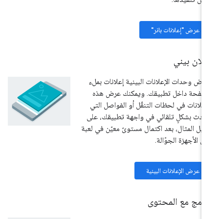
عرض "إعلانات بانر"
لان بيني
رض وحدات الإعلانات البينية إعلانات بملء
صفحة داخل تطبيقك. ويمكنك عرض هذه
إعلانات في لحظات التنقّل أو الفواصل التي
دث بشكلٍ تلقائي في واجهة تطبيقك، على
يل المثال، بعد اكتمال مستوىً معيّن في لعبة
ى الأجهزة الجوّالة.
عرض الإعلانات البينية
دمج مع المحتوى