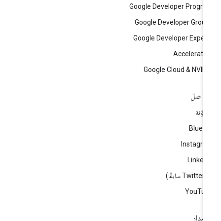
Google Developer Progr
Google Developer Grou
Google Developer Exper
Accelerato
Google Cloud & NVID
تواصل
مدوّنة
Blues
Instagr
Linked
ا)
YouTub
إصدار