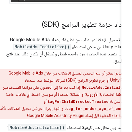
داد حزمة تطوير البرامج (SDK)
ل تحميل الإعلانات، اطلب من تطبيقك إعداد
Google Mobile Ads
Unity Plug
من خلال استدعاء
MobileAds.Initialize()
.
ب تنفيذ هذه الخطوة مرة واحدة فقط، ويُفضّل أن يكون ذلك عند فتح
تطبيق.
تحذير:
يمكن أن يتم التحميل المسبق للإعلانات من خلال
Google Mobile Ads
Unity Pl
أو حِزم تطوير البرامج (SDK) لشركاء التوسّط عند استدعاء
MobileAds.Initiali
. إذا كنت بحاجة إلى الحصول على موافقة المستخدمين
منطقة الاقتصادية الأوروبية أو المملكة المتحدة أو سويسرا، اضبط أي علامات خاصة
ب، مثل
tagForChildDirectedTreatment
أو
tag_for_under_age_of_cons
، أو اتّخِذ إجراءً آخر قبل تحميل الإعلانات. تأكَّد
فيذ هذه الخطوة قبل إعداد
Google Mobile Ads Unity Plugin
.
 ما يلي مثال على كيفية استدعاء
MobileAds.Initialize()
: