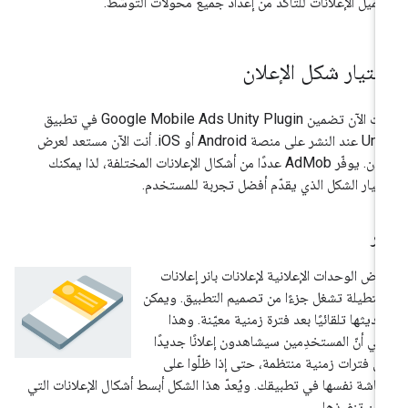
ميل الإعلانات للتأكّد من إعداد جميع محوّلات التوسّط.
ختيار شكل الإعلان
ت الآن تضمين
Google Mobile Ads Unity Plugin
في تطبيق
Unity عند النشر على منصة Android أو iOS. أنت الآن مستعد لعرض
إعلان. يوفّر AdMob عددًا من أشكال الإعلانات المختلفة، لذا يمكنك
تيار الشكل الذي يقدّم أفضل تجربة للمستخدم.
نر
رض الوحدات الإعلانية لإعلانات بانر إعلانات
تطيلة تشغل جزءًا من تصميم التطبيق. ويمكن
ديثها تلقائيًا بعد فترة زمنية معيّنة. وهذا
ني أنّ المستخدِمين سيشاهدون إعلانًا جديدًا
ى فترات زمنية منتظمة، حتى إذا ظلّوا على
شاشة نفسها في تطبيقك. ويُعدّ هذا الشكل أبسط أشكال الإعلانات التي
كن تنفيذها.