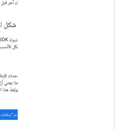
اتّخاذ إجراء آخر قبل
اختيار شكل ال
تم الآن استيراد
 SDK
اختيار الشكل الأنس
بانر
تعرض الوحدات الإعلان
معيّنة. وهذا يعني أن
تطبيقك. ويُعدّ هذا ا
استخدام "إعلانات ال