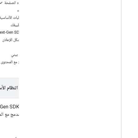
بانر
على هذه الصفحة
إعلان بيني
قبل البدء
أصلية
المتطلبات الأساسية
تم منح المكافأة
إعداد تطبيقك
إعلان بيني يضمّ مكافأة
إعداد GMA Next-Gen SDK
اختيار شكل الإعلان
دمج التوسّط
بانر
إعداد التوسّط
إعلان بيني
اختيار مصادر الإعلانات
مدمج مع المحتوى
دمج مصادر الإعلانات
تحديد وحلّ المشاكل في عروض الأسعار
إنشاء أحداث مخصّصة
اختيار النظام الأ
التحكّم في الخصوصية
الاستراتيجيات
يُعدّ دمج
-Gen SDK
أساليب عرض الإعلانات
الإعلان المدمج مع ال
عملية الإفصاح عن البيانات في Google Play
سياسة بيانات الموقع الجغرافي الدقيق
قوانين الخصوصية في الولايات الأمريكية
قبل البدء