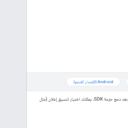
Android (الإصدار القديم)
في تطبيق الخطوة الأولى نحو عرض الإعلانات وتحقيق الإيرادات. بعد دمج حزمة SDK، يمكنك اختيار تنسيق إعلان (مثل