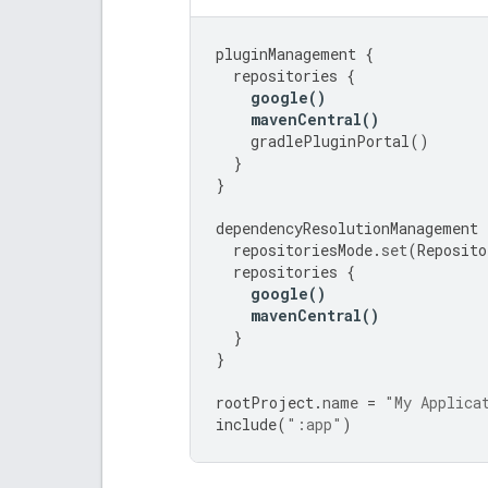
pluginManagement
{
repositories
{
google
()
mavenCentral
()
gradlePluginPortal
()
}
}
dependencyResolutionManagement
repositoriesMode
.
set
(
Reposito
repositories
{
google
()
mavenCentral
()
}
}
rootProject
.
name
=
"My Applica
include
(
":app"
)