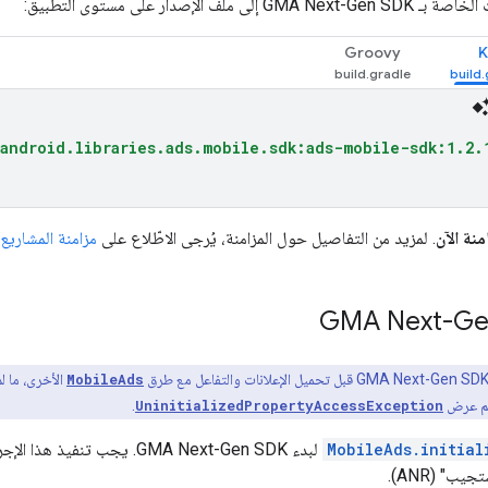
 الخاصة بـ
GMA Next-Gen SDK
إلى ملف الإصدار على مستوى التطبيق:
Groovy
K
android.libraries.ads.mobile.sdk:ads-mobile-sdk:1.2.
منة الآن
. لمزيد من التفاصيل حول المزامنة، يُرجى الاطّلاع على
مزامنة المشاريع مع 
GMA Next-Ge
GMA Next-Gen SD
قبل تحميل الإعلانات والتفاعل مع طرق
MobileAds
الأخرى، ما ل
يتم عرض
UninitializedPropertyAccessException
.
MobileAds.initial
لبدء
GMA Next-Gen SDK
. يجب تنفيذ هذا الإج
يب" (ANR).