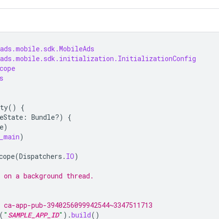
.ads.mobile.sdk.MobileAds
ads.mobile.sdk.initialization.InitializationConfig
cope
s
ty
()
{
eState
:
Bundle?)
{
e
)
_main
)
cope
(
Dispatchers
.
IO
)
 on a background thread.
 ca-app-pub-3940256099942544~3347511713
(
"
SAMPLE_APP_ID
"
).
build
()