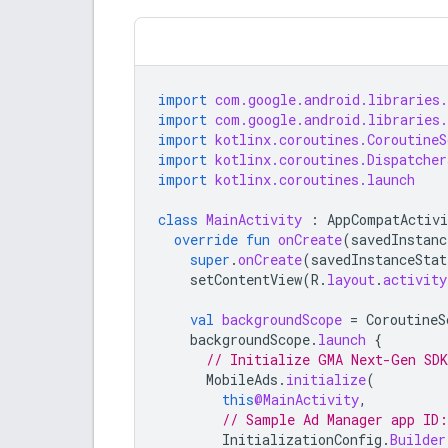
import
com.google.android.libraries
import
com.google.android.libraries.
import
kotlinx.coroutines.CoroutineS
import
kotlinx.coroutines.Dispatcher
import
kotlinx.coroutines.launch
class
MainActivity
:
AppCompatActivi
override
fun
onCreate
(
savedInstanc
super
.
onCreate
(
savedInstanceStat
setContentView
(
R
.
layout
.
activity
val
backgroundScope
=
CoroutineS
backgroundScope
.
launch
{
// Initialize 
GMA Next-Gen SDK
MobileAds
.
initialize
(
this
@MainActivity
,
// Sample Ad Manager app ID:
InitializationConfig
.
Builder