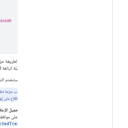
inish
تُعدّ هذه الطريقة حزمة تطوير البرامج (SDK) وتستدعي أ
انتهاء المهلة البالغة 30 ثانية. يجب إجراء ذلك مرة واحدة فقط، ويُفضّل عند تشغيل التطبيق.
إذا كنت تستخدم التو
ملاحظة:
تتطلّب حزمة تطوير البرامج (SDK) لمنصّة ing Platform (UMP
التفاصيل، يُرجى الاطّلاع على
إض
قد يتم تحميل الإعل
الحصول على موافقة ا
ctedTreatment