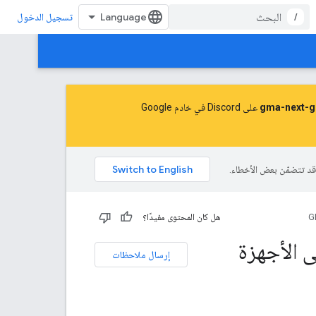
/
تسجيل الدخول
على Discord في خادم Google
G
هل كان المحتوى مفيدًا؟
لتالي من SDK لإعلانات Google على الأجهزة
إرسال ملاحظات