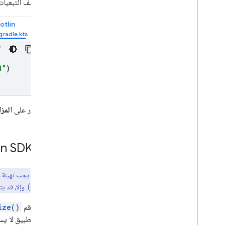
أضِف التبعيات
otlin
1"
)
انقر على
المزا
إعداد
n SDK
نقطة أساسية
: يجب تهيئة
K
getVersion()
). وإلا، قد 
اتّصِل بالرقم
ize()
الخطأ "التطبيق لا يستج