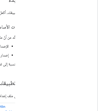
User Messaging Platform (UMP)
لإعداد تطبيقك، أكمل 
تحديد المشاكل في الإعلانات وحلّها
أداة فحص الإعلانات
المتطلبات الأسا
اختبار أنواع تصميمات الإعلانات
أخطاء في تحميل الإعلانات
تأكَّد من أنّ
معلومات الردّ
وكيل تشارلز
الإصدا
أدوات معاينة المواد الإبداعية وعرضها
إصدار حزمة
تحسين
بالنسبة إلى تطبيقات Kotlin، استخدِم الحد ال
الوصول المباشر إلى Ad Exchange
مبادرة "البائعون المعتمَدون للتطبيقات"
إعدادات عامة
إعداد تطبيقك
أرباح الإعلانات على مستوى مرّات الظهور
دمج طلبات الإعلانات المدمجة مع المحتوى
في ملف إعدادات Gradle،
وطلبات إعلانات البانر
البيانات الوصفية للإعلان
tlin
MRAID