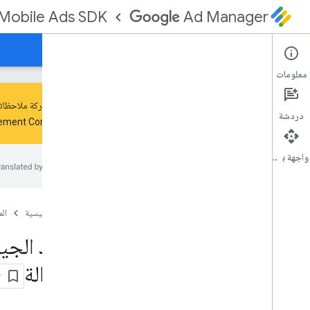
Mobile Ads SDK
Ad Manager
الأدلة
المرجع
التنزيل
الدعم
معلومات
يمكنك مشاركة ملاحظاتك حول "الجيل التالي من K
دردشة
rement Community.
إعداد الجيل التالي من SDK لإعلانات Google
على الأجهزة الجوّالة
واجهة برمجة التطبيقات
ملاحظات حول الإصدار
الإيقاف النهائي
نقل البيانات من الإصدار القديم من حزمة "SDK
لإعلانات Google على الأجهزة الجوّالة"
الصفحة الرئيسية
ال
تفعيل الإعلانات الاختبارية
استخدام مهارات الوكيل
الجوّالة
اختيار شكل الإعلان
إعلان على شاشة فتح التطبيق