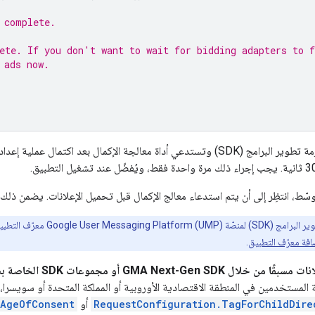
 complete.
ete. If you don't want to wait for bidding adapters to f
 ads now.
داة معالجة الإكمال بعد اكتمال عملية إعداد كل من
سّط، انتظِر إلى أن يتم استدعاء معالج الإكمال قبل تحميل الإعلانات. يضمن ذلك
Google User Messag) معرّف التطبيق في ملف
افة معرّف التطبيق
.
انات مسبقًا من خلال
GMA Next-Gen SDK
أو مجموعات SDK الخاصة بشركاء التوسّط عند بدء التشغيل.
لمستخدمين في المنطقة الاقتصادية الأوروبية أو المملكة المتحدة أو سويسرا
RequestConfiguration.TagForChildDire
أو
rAgeOfConsent