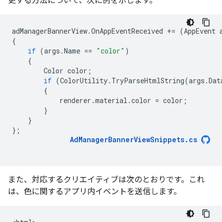
更する方法について、次に例を示します。
adManagerBannerView
.
OnAppEventReceived
+=
(
AppEvent
{
if
(
args
.
Name
==
"color"
)
{
Color
color
;
if
(
ColorUtility
.
TryParseHtmlString
(
args
.
Dat
{
renderer
.
material
.
color
=
color
;
}
}
};
AdManagerBannerViewSnippets
.
cs
また、対応するクリエイティブは次のとおりです。これ
は、色に関するアプリ内イベントを送信します。