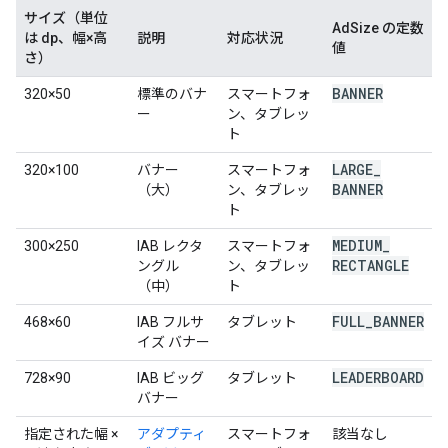
サイズ（単位
AdSize の定数
は dp、幅×高
説明
対応状況
値
さ）
BANNER
320×50
標準のバナ
スマートフォ
ー
ン、タブレッ
ト
LARGE
_
320×100
バナー
スマートフォ
BANNER
（大）
ン、タブレッ
ト
MEDIUM
_
300×250
IAB レクタ
スマートフォ
RECTANGLE
ングル
ン、タブレッ
（中）
ト
FULL
_
BANNER
468×60
IAB フルサ
タブレット
イズ バナー
LEADERBOARD
728×90
IAB ビッグ
タブレット
バナー
指定された幅
×
アダプティ
スマートフォ
該当なし