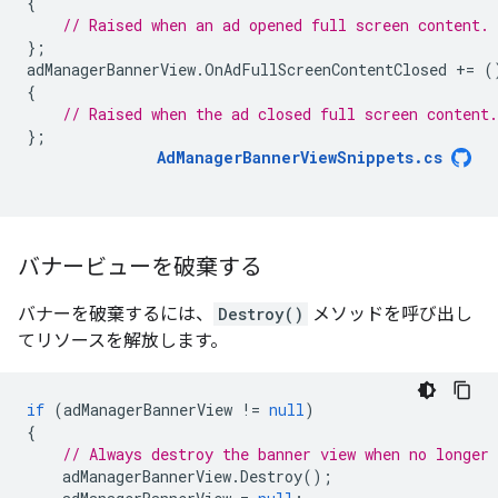
{
// Raised when an ad opened full screen content.
};
adManagerBannerView
.
OnAdFullScreenContentClosed
+=
(
{
// Raised when the ad closed full screen content.
};
AdManagerBannerViewSnippets
.
cs
バナービューを破棄する
バナーを破棄するには、
Destroy()
メソッドを呼び出し
てリソースを解放します。
if
(
adManagerBannerView
!=
null
)
{
// Always destroy the banner view when no longer 
adManagerBannerView
.
Destroy
();