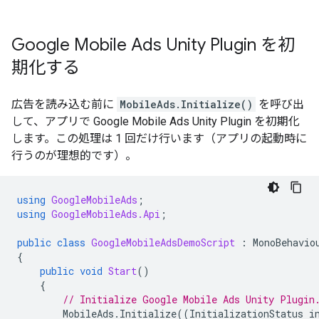
Google Mobile Ads Unity Plugin
を初
期化する
広告を読み込む前に
MobileAds.Initialize()
を呼び出
して、アプリで
Google Mobile Ads Unity Plugin
を初期化
します。この処理は 1 回だけ行います（アプリの起動時に
行うのが理想的です）。
using
GoogleMobileAds
;
using
GoogleMobileAds.Api
;
public
class
GoogleMobileAdsDemoScript
:
MonoBehavio
{
public
void
Start
()
{
// Initialize 
Google Mobile Ads Unity Plugin
MobileAds
.
Initialize
((
InitializationStatus
i