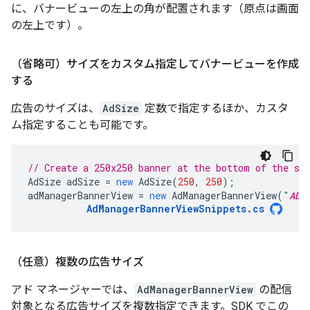
に、バナービューの左上の角が配置されます（原点は画面
の左上です）。
（省略可）サイズをカスタム指定してバナービューを作成
する
広告のサイズは、
AdSize
定数で指定するほか、カスタ
ム指定することも可能です。
// Create a 250x250 banner at the bottom of the sc
AdSize
adSize
=
new
AdSize
(
250
,
250
);
adManagerBannerView
=
new
AdManagerBannerView
(
"
AD_
AdManagerBannerViewSnippets
.
cs
（任意）複数の広告サイズ
アド マネージャーでは、
AdManagerBannerView
の配信
対象となる広告サイズを複数指定できます。SDK でこの