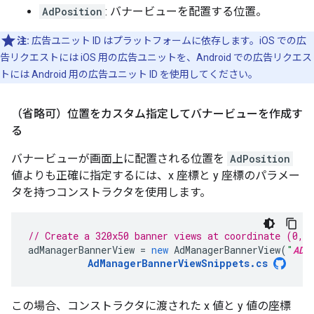
AdPosition
: バナービューを配置する位置。
注:
広告ユニット ID はプラットフォームに依存します。iOS での広
告リクエストには iOS 用の広告ユニットを、Android での広告リクエス
トには Android 用の広告ユニット ID を使用してください。
（省略可）位置をカスタム指定してバナービューを作成す
る
バナービューが画面上に配置される位置を
AdPosition
値よりも正確に指定するには、x 座標と y 座標のパラメー
タを持つコンストラクタを使用します。
// Create a 320x50 banner views at coordinate (0,5
adManagerBannerView
=
new
AdManagerBannerView
(
"
AD_
AdManagerBannerViewSnippets
.
cs
この場合、コンストラクタに渡された x 値と y 値の座標