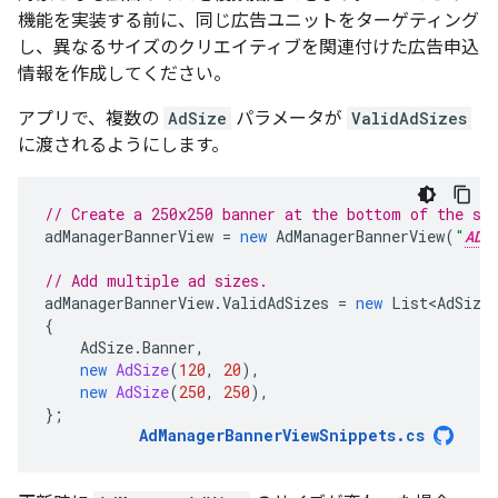
機能を実装する前に、同じ広告ユニットをターゲティング
し、異なるサイズのクリエイティブを関連付けた広告申込
情報を作成してください。
アプリで、複数の
AdSize
パラメータが
ValidAdSizes
に渡されるようにします。
// Create a 250x250 banner at the bottom of the sc
adManagerBannerView
=
new
AdManagerBannerView
(
"
AD_
// Add multiple ad sizes.
adManagerBannerView
.
ValidAdSizes
=
new
List<AdSize
{
AdSize
.
Banner
,
new
AdSize
(
120
,
20
),
new
AdSize
(
250
,
250
),
};
AdManagerBannerViewSnippets
.
cs