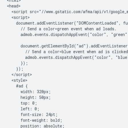
<html>

<head>

  <script src="//www.gstatic.com/afma/api/v1/google_m
  <script>

    document.addEventListener("DOMContentLoaded", fu
      // Send a color=green event when ad loads.

      admob.events.dispatchAppEvent("color", "green")
      document.getElementById("ad").addEventListener
        // Send a color=blue event when ad is clicked
        admob.events.dispatchAppEvent("color", "blue"
      });

    });

  </script>

  <style>

    #ad {

      width: 320px;

      height: 50px;

      top: 0;

      left: 0;

      font-size: 24pt;

      font-weight: bold;

      position: absolute;
