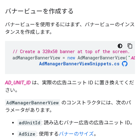
バナービューを作成する
バナービューを使用するにはまず、バナービューのインス
タンスを作成します。
// Create a 320x50 banner at top of the screen.
adManagerBannerView
=
new
AdManagerBannerView
(
"
AD_
AdManagerBannerViewSnippets
.
cs
AD_UNIT_ID
は、実際の広告ユニット ID に置き換えてくだ
さい。
AdManagerBannerView
のコンストラクタには、次のパ
ラメータがあります。
adUnitId
: 読み込むバナー広告の広告ユニット ID。
AdSize
: 使用する
バナーのサイズ
。