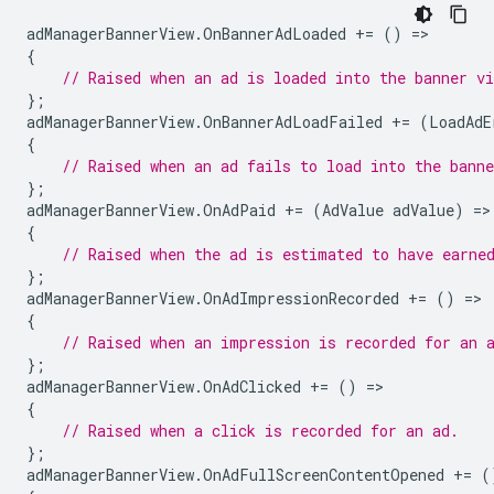
adManagerBannerView
.
OnBannerAdLoaded
+=
()
=
{
// Raised when an ad is loaded into the banner vi
};
adManagerBannerView
.
OnBannerAdLoadFailed
+=
(
LoadAdE
{
// Raised when an ad fails to load into the banne
};
adManagerBannerView
.
OnAdPaid
+=
(
AdValue
adValue
)
=
{
// Raised when the ad is estimated to have earne
};
adManagerBannerView
.
OnAdImpressionRecorded
+=
()
=
{
// Raised when an impression is recorded for an 
};
adManagerBannerView
.
OnAdClicked
+=
()
=
{
// Raised when a click is recorded for an ad.
};
adManagerBannerView
.
OnAdFullScreenContentOpened
+=
(