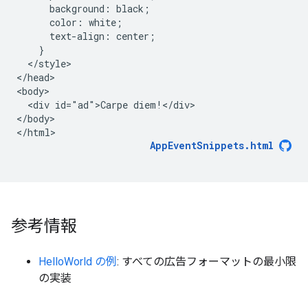
      background: black;

      color: white;

      text-align: center;

    }

  </style>

</head>

<body>

  <div id="ad">Carpe diem!</div>

</body>

AppEventSnippets.html
参考情報
HelloWorld の例
: すべての広告フォーマットの最小限
の実装