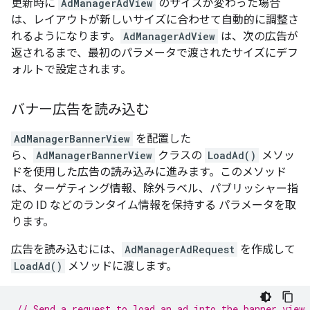
更新時に
AdManagerAdView
のサイズが変わった場合
は、レイアウトが新しいサイズに合わせて自動的に調整さ
れるようになります。
AdManagerAdView
は、次の広告が
返されるまで、最初のパラメータで渡されたサイズにデフ
ォルトで設定されます。
バナー広告を読み込む
AdManagerBannerView
を配置した
ら、
AdManagerBannerView
クラスの
LoadAd()
メソッ
ドを使用した広告の読み込みに進みます。このメソッド
は、ターゲティング情報、除外ラベル、パブリッシャー指
定の ID などのランタイム情報を保持する パラメータを取
ります。
広告を読み込むには、
AdManagerAdRequest
を作成して
LoadAd()
メソッドに渡します。
// Send a request to load an ad into the banner view.