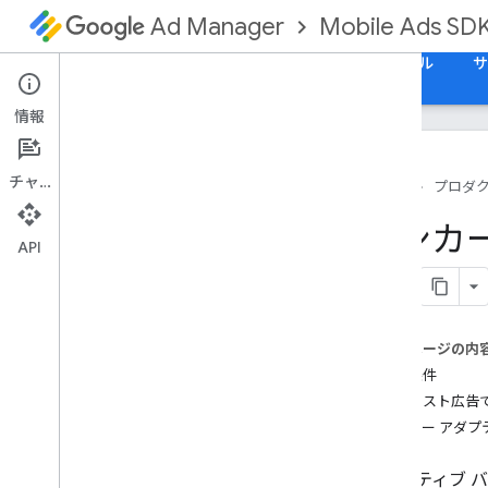
Mobile Ads SD
Ad Manager
ガイド
リファレンス
ダウンロード
サンプル
サ
情報
チャット
ホーム
プロダ
Google Mobile Ads Unity プラグインを
アンカ
設定する
API
サポート終了と廃止
SDK バージョンを移行する
テスト広告を有効にする
Android 用の Unity をビルドする
このページの内
i
OS メディエーションのランタイム
前提条件
エラーを解決する
常にテスト広告
初期化と広告読み込みを最適化する
アンカー アダプ
GMA Next-Gen SDK をインストール
する
アダプティブ 