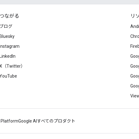
つながる
リ
ブログ
And
Bluesky
Chr
Instagram
Fire
LinkedIn
Goog
X（Twitter）
Goog
YouTube
Goog
Goog
View
 Platform
Google AI
すべてのプロダクト