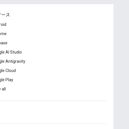
ソース
roid
ome
base
le AI Studio
le Antigravity
le Cloud
le Play
 all