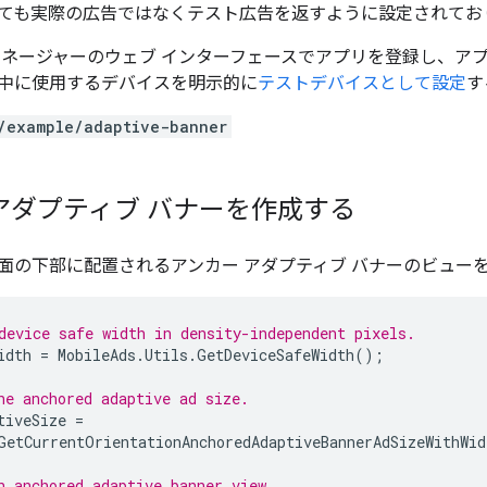
ても実際の広告ではなくテスト広告を返すように設定されてお
マネージャーのウェブ インターフェースでアプリを登録し、アプ
中に使用するデバイスを明示的に
テストデバイスとして設定
す
/example/adaptive-banner
アダプティブ バナーを作成する
面の下部に配置されるアンカー アダプティブ バナーのビュー
device safe width in density-independent pixels.
idth
=
MobileAds
.
Utils
.
GetDeviceSafeWidth
();
he anchored adaptive ad size.
tiveSize
=
GetCurrentOrientationAnchoredAdaptiveBannerAdSizeWithWid
n anchored adaptive banner view.