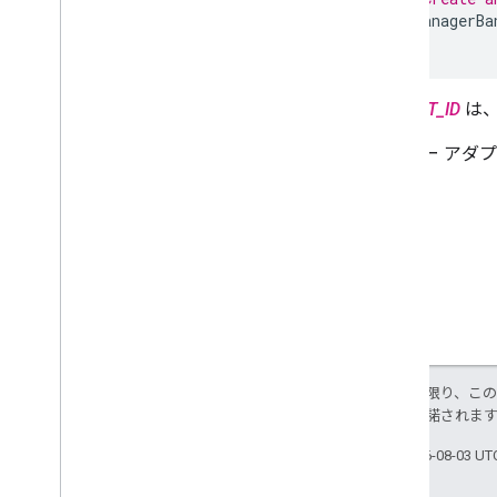
広告のプリロード
adManagerBa
全般設定
インプレッション単位の広告収益
サーバーサイド認証
AD_UNIT_ID
は、
Targeting
アンカー アダ
特に記載のない限り、こ
ス
により使用許諾されま
最終更新日 2026-08-03 U