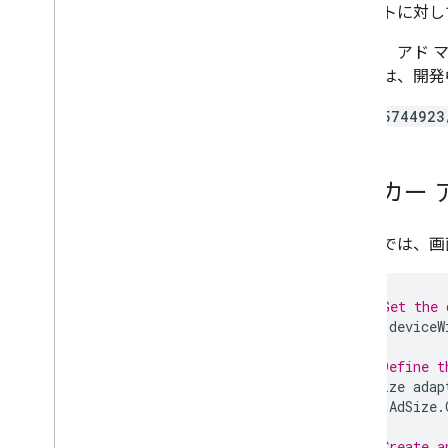
入札に関するトラブルシューティング
クエストに対し
カスタム イベントを作成する
ただし、アド 
プライバシーを管理する
した後は、開発
広告配信モード
/21775744923
戦略
App Store のデータ開示
Google Play のデータ開示
アンカー 
米国の州のプライバシー法
User Messaging Platform（UMP）SDK
次の例では、画
広告のトラブルシューティング
広告インスペクタを管理する
// Get the 
広告読み込みエラー
int
deviceW
レスポンス情報
広告レスポンス ID を Crashlytics に記
// Define t
録する
AdSize
adap
AdSize
.
最適化する
// Create a