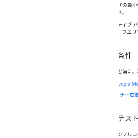
ーの高さの最小値
広告のフォーマットを選択する
なります。
アプリ起動
バナー
アダプティブ 
バナー広告を設定する
は、セーフエリ
アンカー アダプティブ バナーを統合
する
折りたたみ可能バナー広告を使用す
る
前提条件
インタースティシャル
ネイティブ オーバーレイ
先に進む前に、
ネイティブ（非推奨）
リワード
Google Mob
リワード インタースティシャル広
告
バナー広
メディエーションを統合する
メディエーションを設定する
常にテス
広告のソースを選択する
広告のソースを統合する
次のサンプルコ