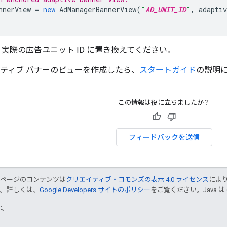
nnerView
=
new
AdManagerBannerView
(
"
AD_UNIT_ID
"
,
adaptiv
実際の広告ユニット ID に置き換えてください。
プティブ バナーのビューを作成したら、
スタートガイド
の説明
この情報は役に立ちましたか？
フィードバックを送信
のページのコンテンツは
クリエイティブ・コモンズの表示 4.0 ライセンス
によ
す。詳しくは、
Google Developers サイトのポリシー
をご覧ください。Java は
TC。