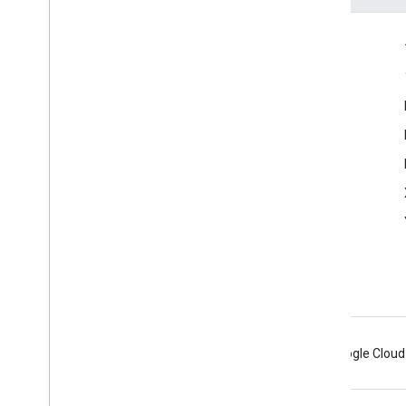
つながる
Google Developer Program
Google Developer Groups
Google Developer Experts
Accelerators
Google Cloud & NVIDIA
Android
Chrome
Firebase
Google Cloud