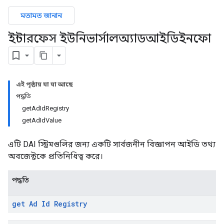
মতামত জানান
ইন্টারফেস ইউনিভার্সালঅ্যাডআইডিইনফো
এই পৃষ্ঠায় যা যা আছে
পদ্ধতি
getAdIdRegistry
getAdIdValue
এটি DAI স্ট্রিমগুলির জন্য একটি সার্বজনীন বিজ্ঞাপন আইডি তথ্য
অবজেক্টকে প্রতিনিধিত্ব করে।
পদ্ধতি
get Ad Id Registry