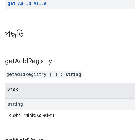
get Ad Id Value
পদ্ধতি
get
Ad
Id
Registry
getAdIdRegistry
(
)
:
string
ফেরত
string
বিজ্ঞাপন আইডি রেজিস্ট্রি।