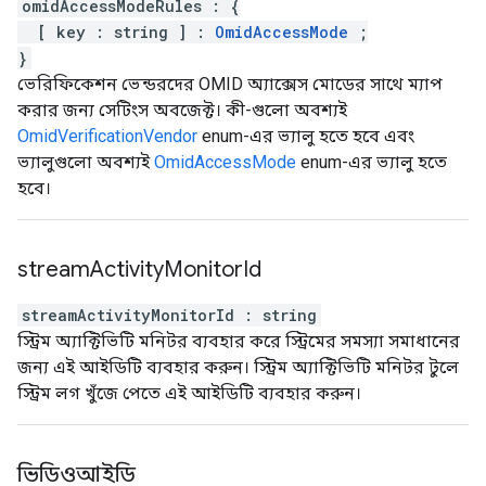
omidAccessModeRules
:
{
[
key
:
string
]
:
OmidAccessMode
;
}
ভেরিফিকেশন ভেন্ডরদের OMID অ্যাক্সেস মোডের সাথে ম্যাপ
করার জন্য সেটিংস অবজেক্ট। কী-গুলো অবশ্যই
OmidVerificationVendor
enum-এর ভ্যালু হতে হবে এবং
ভ্যালুগুলো অবশ্যই
OmidAccessMode
enum-এর ভ্যালু হতে
হবে।
stream
Activity
Monitor
Id
streamActivityMonitorId
:
string
স্ট্রিম অ্যাক্টিভিটি মনিটর ব্যবহার করে স্ট্রিমের সমস্যা সমাধানের
জন্য এই আইডিটি ব্যবহার করুন। স্ট্রিম অ্যাক্টিভিটি মনিটর টুলে
স্ট্রিম লগ খুঁজে পেতে এই আইডিটি ব্যবহার করুন।
ভিডিওআইডি