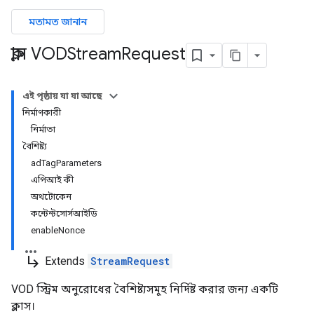
মতামত জানান
ক্লাস VODStream
Request
এই পৃষ্ঠায় যা যা আছে
নির্মাণকারী
নির্মাতা
বৈশিষ্ট্য
adTagParameters
এপিআই কী
অথটোকেন
কন্টেন্টসোর্সআইডি
enableNonce
subdirectory_arrow_right
Extends
StreamRequest
VOD স্ট্রিম অনুরোধের বৈশিষ্ট্যসমূহ নির্দিষ্ট করার জন্য একটি
ক্লাস।