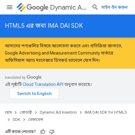
Dynamic Ad Insertion
সাইন-ইন করুন
HTML5 এর জন্য IMA DAI SDK
আমাদের পণ্যগুলির বিষয়ে আলোচনা করতে এবং প্রতিক্রিয়া জানাতে,
Google Advertising and Measurement Community
সার্ভারে
অফিসিয়াল অ্যাড ম্যানেজার ডিসকর্ড চ্যানেলে যোগ দিন৷
এই পৃষ্ঠাটি
Cloud Translation API
অনুবাদ করেছে।
হোম
প্রোডাক্ট
Dynamic Ad Insertion
IMA DAI SDK for HTML5
SDK
রেফারেন্স
এটি কাজে লেগেছে?