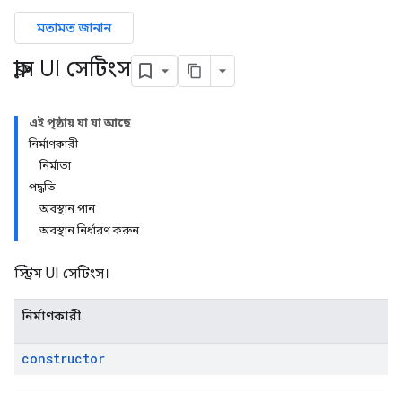
মতামত জানান
ক্লাস UI সেটিংস
এই পৃষ্ঠায় যা যা আছে
নির্মাণকারী
নির্মাতা
পদ্ধতি
অবস্থান পান
অবস্থান নির্ধারণ করুন
স্ট্রিম UI সেটিংস।
নির্মাণকারী
constructor