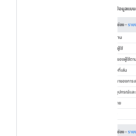
รายงานข้อมูลแบบกล
รายงานช่อง -
รายง
ชื่อรายงาน
กิจกรรมผู้ใช้
กิจกรรมของผู้ใช้ตา
ตำแหน่งที่เล่น
แหล่งที่มาของการเ
ประเภทอุปกรณ์และร
คำบรรยาย
แบบรวม
รายงานช่อง -
รายง