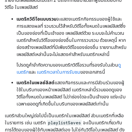
รายงานเพลย์ลิสต์มีเมตริก 2 ประเภทที่อธิบายวิธีที่ผู้ชมโต้ตอบกับ
วิดีโอ ในเพลย์ลิสต์
เมตริกวิดีโอแบบรวม
จะแสดงเมตริกกิจกรรมของผู้ใช้และ
การแสดงผลที่ รวบรวมไว้สำหรับวิดีโอทั้งหมดในเพลย์ลิสต์ซึ่ง
เป็นของช่องที่เป็นเจ้าของ เพลย์ลิสต์ด้วย ระบบจะไม่คำนวณ
เมตริกสำหรับวิดีโอของช่องอื่นในการรวบรวม ด้วยเหตุนี้ หาก
ช่องสร้างเพลย์ลิสต์ที่มีเพียงวิดีโอของช่องอื่น รายงานสำหรับ
เพลย์ลิสต์เหล่านั้นจะไม่แสดงค่าสำหรับเมตริกเหล่านี้
โปรดดูคำจำกัดความของเมตริกวิดีโอรวมที่รองรับในส่วน
ดู
เมตริก
และ
เมตริกเวลาในการรับชม
ของเอกสารนี้
เมตริกในเพลย์ลิสต์
แสดงกิจกรรมและการมีส่วนร่วมของผู้
ใช้ในบริบทของหน้าเพลย์ลิสต์ เมตริกเหล่านี้รวมยอดดูของ
วิดีโอทั้งหมดในเพลย์ลิสต์ ไม่ว่าช่องใดจะเป็นเจ้าของ แต่จะนับ
เฉพาะยอดดูที่เกิดขึ้นในบริบทของเพลย์ลิสต์เท่านั้น
เมตริกส่วนใหญ่ต่อไปนี้เป็นเมตริกในเพลย์ลิสต์ ส่วนเมตริกที่เหลือ
ในรายการ เช่น เมตริก
playlistSaves
จะเป็นเมตริกเกี่ยวกับ
การโต้ตอบของผู้ใช้กับเพลย์ลิสต์เอง ไม่ใช่กับวิดีโอในเพลย์ลิสต์ ดัง