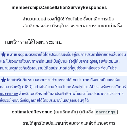
membershipsCancellationSurveyResponses
จำนวนแบบสำรวจที่ผู้ใช้ YouTube ซึ่งยกเลิกการเป็น
สมาชิกของช่อง ที่ระบุในช่วงระยะเวลาการรายงานทำเสร็จ
เมตริกรายได้โดยประมาณ
หมายเหตุ:
เมตริกรายได้โดยประมาณจะขึ้นอยู่กับการปรับค่าใช้จ่ายตอนสิ้นเดือน
และไม่รวมการโฆษณาที่พาร์ทเนอร์เป็นผู้ขายหรือผู้ให้บริการ ดูข้อมูลเพิ่มเติมและ
หมายเหตุเกี่ยวกับตัวเลขรายได้โดยประมาณได้ที่
ศูนย์ช่วยเหลือของ YouTube
โดยค่าเริ่มต้น ระบบจะรายงานตัวเลขรายได้โดยประมาณทั้งหมดเป็นสกุลเงิน
ดอลลาร์สหรัฐ (USD) อย่างไรก็ตาม YouTube Analytics API รองรับพารามิเตอร์
currency
สำหรับเมตริกรายได้และประสิทธิภาพโฆษณาโดยประมาณบางรายการ
ซึ่งช่วยให้คุณดึงข้อมูลรายได้โดยประมาณในสกุลเงินอื่นๆ ได้
estimatedRevenue
(เมตริกหลัก)
(เดิมชื่อ
earnings
)
รายได้สุทธิโดยประมาณทั้งหมดจากแหล่งที่มาของการ