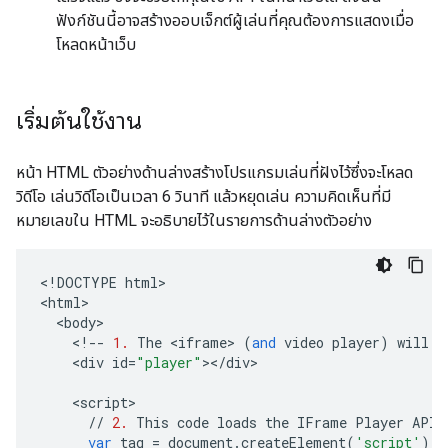
ฟังก์ชันนี้อาจสร้างออบเจ็กต์ผู้เล่นที่คุณต้องการแสดงเมื่อ
โหลดหน้าเว็บ
เริ่มต้นใช้งาน
หน้า HTML ตัวอย่างด้านล่างสร้างโปรแกรมเล่นที่ฝังไว้ซึ่งจะโหลด
วิดีโอ เล่นวิดีโอเป็นเวลา 6 วินาที แล้วหยุดเล่น ความคิดเห็นที่มี
หมายเลขใน HTML จะอธิบายไว้ในรายการด้านล่างตัวอย่าง
<
!
DOCTYPE
html
>

<
html
<
body
<
!--
1.
The
<
iframe
>
(
and
video
player
)
will
r
<
div
id
=
"player"
><
/
div
>

<
script
//
2.
This
code
loads
the
IFrame
Player
API
var
tag
=
document
.
createElement
(
'script'
);