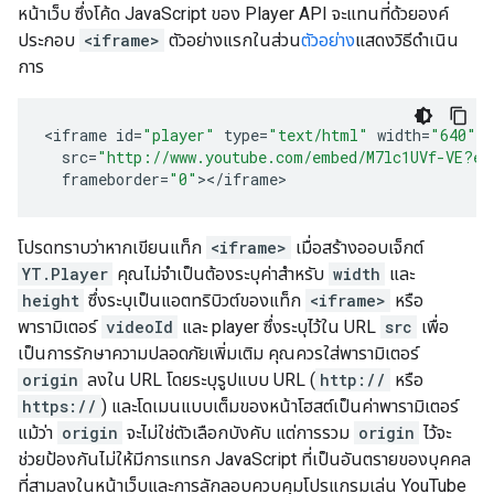
หน้าเว็บ ซึ่งโค้ด JavaScript ของ Player API จะแทนที่ด้วยองค์
ประกอบ
<iframe>
ตัวอย่างแรกในส่วน
ตัวอย่าง
แสดงวิธีดำเนิน
การ
<
iframe
id
=
"player"
type
=
"text/html"
width
=
"640"
h
src
=
"http://www.youtube.com/embed/M7lc1UVf-VE?en
frameborder
=
"0"
><
/
iframe
>
โปรดทราบว่าหากเขียนแท็ก
<iframe>
เมื่อสร้างออบเจ็กต์
YT.Player
คุณไม่จําเป็นต้องระบุค่าสําหรับ
width
และ
height
ซึ่งระบุเป็นแอตทริบิวต์ของแท็ก
<iframe>
หรือ
พารามิเตอร์
videoId
และ player ซึ่งระบุไว้ใน URL
src
เพื่อ
เป็นการรักษาความปลอดภัยเพิ่มเติม คุณควรใส่พารามิเตอร์
origin
ลงใน URL โดยระบุรูปแบบ URL (
http://
หรือ
https://
) และโดเมนแบบเต็มของหน้าโฮสต์เป็นค่าพารามิเตอร์
แม้ว่า
origin
จะไม่ใช่ตัวเลือกบังคับ แต่การรวม
origin
ไว้จะ
ช่วยป้องกันไม่ให้มีการแทรก JavaScript ที่เป็นอันตรายของบุคคล
ที่สามลงในหน้าเว็บและการลักลอบควบคุมโปรแกรมเล่น YouTube