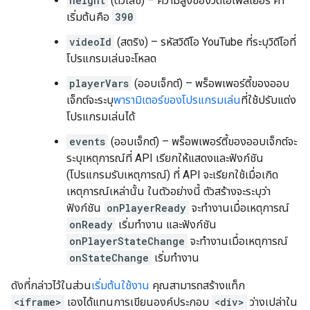
height
(ตัวเลข) – ความสูงของวิดีโอเพลเยอร์ ค่า
เริ่มต้นคือ
390
videoId
(สตริง) – รหัสวิดีโอ YouTube ที่ระบุวิดีโอที่
โปรแกรมเล่นจะโหลด
playerVars
(ออบเจ็กต์) – พร็อพเพอร์ตี้ของออบ
เจ็กต์จะระบุ
พารามิเตอร์ของโปรแกรมเล่น
ที่ใช้ปรับแต่ง
โปรแกรมเล่นได้
events
(ออบเจ็กต์) – พร็อพเพอร์ตี้ของออบเจ็กต์จะ
ระบุเหตุการณ์ที่ API เรียกให้แสดงและฟังก์ชัน
(โปรแกรมรับเหตุการณ์) ที่ API จะเรียกใช้เมื่อเกิด
เหตุการณ์เหล่านั้น ในตัวอย่างนี้ ตัวสร้างจะระบุว่า
ฟังก์ชัน
onPlayerReady
จะทำงานเมื่อเหตุการณ์
onReady
เริ่มทํางาน และฟังก์ชัน
onPlayerStateChange
จะทำงานเมื่อเหตุการณ์
onStateChange
เริ่มทํางาน
ดังที่กล่าวไว้ในส่วน
เริ่มต้นใช้งาน
คุณสามารถสร้างแท็ก
<iframe>
เองได้แทนการเขียนองค์ประกอบ
<div>
ว่างเปล่าใน