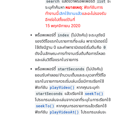
search
แสดงว่าพร็อพเพอร์ตี้
list
จะ
ระบุคำค้นหา
หมายเหตุ:
ฟังก์ชันการ
ทำงานนี้
เลิกใช้งานแล้ว
และจะไม่รองรับ
อีกต่อไปตั้งแต่วันที่
15 พฤศจิกายน 2020
พร็อพเพอร์ตี้
index
(ไม่บังคับ) จะระบุดัชนี
ของวิดีโอแรกในรายการที่จะเล่น พารามิเตอร์นี้
ใช้ดัชนีฐาน 0 และค่าพารามิเตอร์เริ่มต้นคือ
0
ดังนั้นลักษณะการทํางานเริ่มต้นคือการโหลด
และเล่นวิดีโอแรกในรายการ
พร็อพเพอร์ตี้
startSeconds
(ไม่บังคับ)
ยอมรับค่าลอย/จำนวนเต็มและระบุเวลาที่วิดีโอ
แรกในรายการควรเริ่มเล่นเมื่อมีการเรียกใช้
ฟังก์ชัน
playVideo()
หากคุณระบุค่า
startSeconds
แล้วเรียกใช้
seekTo()
โปรแกรมเล่นจะเล่นจากเวลาที่ระบุในการเรียกใช้
seekTo()
หากคุณกรอรายการแล้วเรียกใช้
ฟังก์ชัน
playVideoAt()
โปรแกรมเล่นจะ