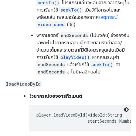
seekTo()
โปรแกรมเล่นจะเล่นจากเวลาที่ระบุใน
การเรียกใช้
seekTo()
เมื่อวิดีโอกรอไปและ
พร้อมเล่น เพลเยอร์จะออกอากาศ
เหตุการณ์
video cued
(
5
)
พารามิเตอร์
endSeconds
(ไม่บังคับ) ซึ่งรองรับ
เฉพาะในไวยากรณ์ออบเจ็กต์จะยอมรับค่าลอย/
จำนวนเต็มและระบุเวลาที่วิดีโอควรหยุดเล่นเมื่อมี
การเรียกใช้
playVideo()
หากคุณระบุค่า
endSeconds
แล้วเรียกใช้
seekTo()
ค่า
endSeconds
จะไม่มีผลอีกต่อไป
loadVideoById
ไวยากรณ์ของอาร์กิวเมนต์
player.loadVideoById(videoId:String,

                     startSeconds:Number