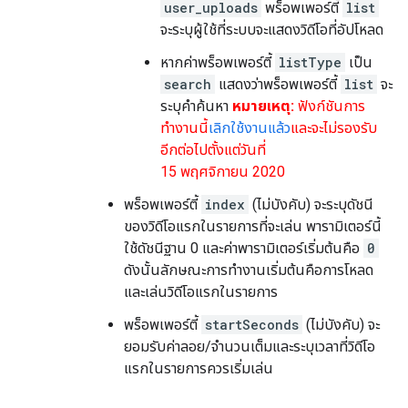
user_uploads
พร็อพเพอร์ตี้
list
จะระบุผู้ใช้ที่ระบบจะแสดงวิดีโอที่อัปโหลด
หากค่าพร็อพเพอร์ตี้
listType
เป็น
search
แสดงว่าพร็อพเพอร์ตี้
list
จะ
ระบุคำค้นหา
หมายเหตุ:
ฟังก์ชันการ
ทำงานนี้
เลิกใช้งานแล้ว
และจะไม่รองรับ
อีกต่อไปตั้งแต่วันที่
15 พฤศจิกายน 2020
พร็อพเพอร์ตี้
index
(ไม่บังคับ) จะระบุดัชนี
ของวิดีโอแรกในรายการที่จะเล่น พารามิเตอร์นี้
ใช้ดัชนีฐาน 0 และค่าพารามิเตอร์เริ่มต้นคือ
0
ดังนั้นลักษณะการทํางานเริ่มต้นคือการโหลด
และเล่นวิดีโอแรกในรายการ
พร็อพเพอร์ตี้
startSeconds
(ไม่บังคับ) จะ
ยอมรับค่าลอย/จำนวนเต็มและระบุเวลาที่วิดีโอ
แรกในรายการควรเริ่มเล่น