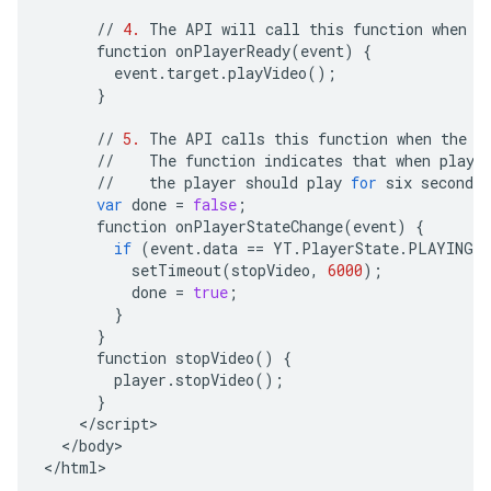
//
4.
The
API
will
call
this
function
when
t
function
onPlayerReady
(
event
)
{
event
.
target
.
playVideo
();
}
//
5.
The
API
calls
this
function
when
the
p
//
The
function
indicates
that
when
playi
//
the
player
should
play
for
six
seconds
var
done
=
false
;
function
onPlayerStateChange
(
event
)
{
if
(
event
.
data
==
YT
.
PlayerState
.
PLAYING
 
setTimeout
(
stopVideo
,
6000
);
done
=
true
;
}
}
function
stopVideo
()
{
player
.
stopVideo
();
}
<
/
script
<
/
body
>

<
/
html
>