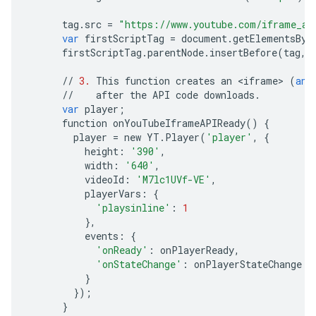
tag
.
src
=
"https://www.youtube.com/iframe_ap
var
firstScriptTag
=
document
.
getElementsByT
firstScriptTag
.
parentNode
.
insertBefore
(
tag
,
//
3.
This
function
creates
an
<
iframe
>
(
and
//
after
the
API
code
downloads
.
var
player
;
function
onYouTubeIframeAPIReady
()
{
player
=
new
YT
.
Player
(
'player'
,
{
height
:
'390'
,
width
:
'640'
,
videoId
:
'M7lc1UVf-VE'
,
playerVars
:
{
'playsinline'
:
1
},
events
:
{
'onReady'
:
onPlayerReady
,
'onStateChange'
:
onPlayerStateChange
}
});
}