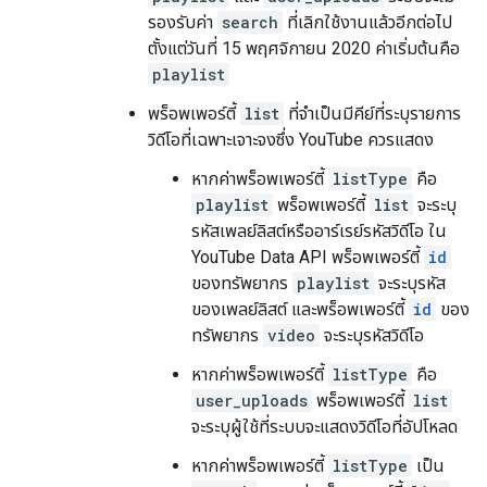
รองรับค่า
search
ที่เลิกใช้งานแล้วอีกต่อไป
ตั้งแต่วันที่
15 พฤศจิกายน 2020
ค่าเริ่มต้นคือ
playlist
พร็อพเพอร์ตี้
list
ที่จําเป็นมีคีย์ที่ระบุรายการ
วิดีโอที่เฉพาะเจาะจงซึ่ง YouTube ควรแสดง
หากค่าพร็อพเพอร์ตี้
listType
คือ
playlist
พร็อพเพอร์ตี้
list
จะระบุ
รหัสเพลย์ลิสต์หรืออาร์เรย์รหัสวิดีโอ ใน
YouTube Data API พร็อพเพอร์ตี้
id
ของทรัพยากร
playlist
จะระบุรหัส
ของเพลย์ลิสต์ และพร็อพเพอร์ตี้
id
ของ
ทรัพยากร
video
จะระบุรหัสวิดีโอ
หากค่าพร็อพเพอร์ตี้
listType
คือ
user_uploads
พร็อพเพอร์ตี้
list
จะระบุผู้ใช้ที่ระบบจะแสดงวิดีโอที่อัปโหลด
หากค่าพร็อพเพอร์ตี้
listType
เป็น