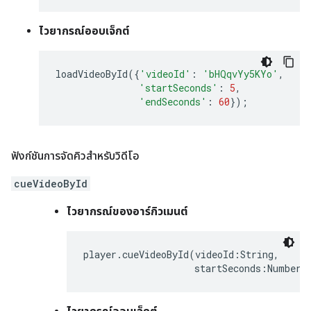
ไวยากรณ์ออบเจ็กต์
loadVideoById
({
'videoId'
:
'bHQqvYy5KYo'
,
'startSeconds'
:
5
,
'endSeconds'
:
60
});
ฟังก์ชันการจัดคิวสำหรับวิดีโอ
cueVideoById
ไวยากรณ์ของอาร์กิวเมนต์
player.cueVideoById(videoId:String,

                    startSeconds:Number)