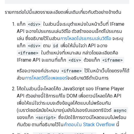
รายการต่อไปนี้แสดงรายละเอียดเพิ่มเติมเกี่ยวกับตัวอย่างข้างต้น
แท็ก
<div>
ในส่วนนี้จะระบุตําแหน่งในหน้าเว็บที่ IFrame
API จะวางโปรแกรมเล่นวิดีโอ ตัวสร้างออบเจ็กต์โปรแกรม
เล่น ซึ่งอธิบายไว้ในส่วน
การโหลดโปรแกรมเล่นวิดีโอ
จะระบุ
แท็ก
<div>
ตาม
id
เพื่อให้มั่นใจว่า API จะวาง
<iframe>
ในตำแหน่งที่เหมาะสม กล่าวโดยละเอียดคือ
IFrame API จะแทนที่แท็ก
<div>
ด้วยแท็ก
<iframe>
หรือจะวางองค์ประกอบ
<iframe>
ไว้ในหน้าเว็บโดยตรงก็ได้
ส่วน
การโหลดวิดีโอเพลเยอร์
จะอธิบายวิธีดำเนินการ
โค้ดในส่วนนี้จะโหลดโค้ด JavaScript ของ IFrame Player
API ตัวอย่างนี้ใช้การแก้ไข DOM เพื่อดาวน์โหลดโค้ด API
เพื่อให้แน่ใจว่าระบบจะดึงข้อมูลโค้ดแบบไม่พร้อมกัน
(เบราว์เซอร์สมัยใหม่บางรุ่นยังไม่รองรับแอตทริบิวต์
async
ของแท็ก
<script>
ซึ่งเปิดใช้การดาวน์โหลดแบบไม่พร้อม
กันด้วย ตามที่อธิบายไว้ใน
คำตอบใน Stack Overflow
นี้