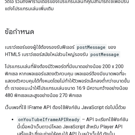
วิดีโอ รวมถึงพารามิเตอร์ของโปรแกรมเล่นที่คุณสามารถใช้เพื่อปรับ
แต่งโปรแกรมเล่นเพิ่มเติม
ข้อกำหนด
เบราว์เซอร์ของผู้ใช้ต้องรองรับฟีเจอร์
postMessage
ของ
HTML5 เบราว์เซอร์สมัยใหม่ส่วนใหญ่รองรับ
postMessage
โปรแกรมเล่นที่ฝังต้องมีวิวพอร์ตที่มีขนาดอย่างน้อย 200 x 200
พิกเซล หากเพลเยอร์แสดงตัวควบคุม เพลเยอร์ต้องมีขนาดพอที่จะ
แสดงตัวควบคุมได้ทั้งหมดโดยไม่ทำให้วิวพอร์ตเล็กลงต่ำกว่าขนาดขั้น
ต่ำ เราขอแนะนำให้โปรแกรมเล่นขนาด 16:9 มีความกว้างอย่างน้อย
480 พิกเซลและสูงอย่างน้อย 270 พิกเซล
เว็บเพจที่ใช้ IFrame API ต้องใช้ฟังก์ชัน JavaScript ต่อไปนี้ด้วย
onYouTubeIframeAPIReady
– API จะเรียกใช้ฟังก์ชัน
นี้เมื่อหน้าเว็บดาวน์โหลด JavaScript สําหรับ Player API
เสร็จแล้ว ซึ่งจะช่วยให้คุณใช้ API ในหน้าเว็บได้ ดังนั้น