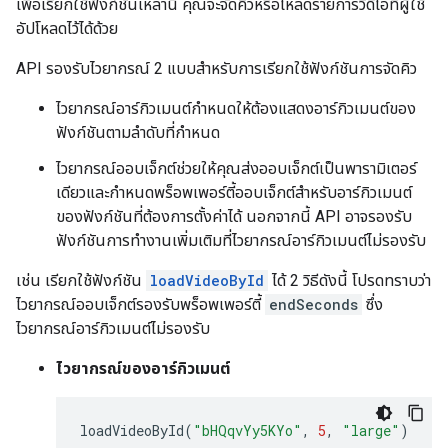
เพื่อเรียกใช้ฟังก์ชันเหล่านี้ คุณจะจัดคิวหรือโหลดรายการวิดีโอที่ผู้ใช้
อัปโหลดไว้ได้ด้วย
API รองรับไวยากรณ์ 2 แบบสำหรับการเรียกใช้ฟังก์ชันการจัดคิว
ไวยากรณ์อาร์กิวเมนต์กำหนดให้ต้องแสดงอาร์กิวเมนต์ของ
ฟังก์ชันตามลำดับที่กำหนด
ไวยากรณ์ออบเจ็กต์ช่วยให้คุณส่งออบเจ็กต์เป็นพารามิเตอร์
เดียวและกำหนดพร็อพเพอร์ตี้ออบเจ็กต์สำหรับอาร์กิวเมนต์
ของฟังก์ชันที่ต้องการตั้งค่าได้ นอกจากนี้ API อาจรองรับ
ฟังก์ชันการทำงานเพิ่มเติมที่ไวยากรณ์อาร์กิวเมนต์ไม่รองรับ
เช่น เรียกใช้ฟังก์ชัน
loadVideoById
ได้ 2 วิธีดังนี้ โปรดทราบว่า
ไวยากรณ์ออบเจ็กต์รองรับพร็อพเพอร์ตี้
endSeconds
ซึ่ง
ไวยากรณ์อาร์กิวเมนต์ไม่รองรับ
ไวยากรณ์ของอาร์กิวเมนต์
loadVideoById
(
"bHQqvYy5KYo"
,
5
,
"large"
)