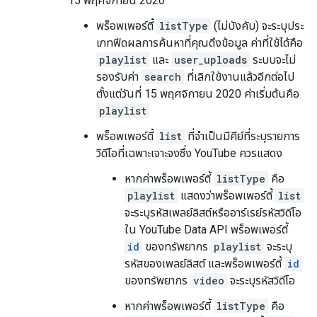
15 พฤศจิกายน 2020
พร็อพเพอร์ตี้
listType
(ไม่บังคับ) จะระบุประ
เภทฟีดผลการค้นหาที่คุณดึงข้อมูล ค่าที่ใช้ได้คือ
playlist
และ
user_uploads
ระบบจะไม่
รองรับค่า
search
ที่เลิกใช้งานแล้วอีกต่อไป
ตั้งแต่วันที่
15 พฤศจิกายน 2020
ค่าเริ่มต้นคือ
playlist
พร็อพเพอร์ตี้
list
ที่จําเป็นมีคีย์ที่ระบุรายการ
วิดีโอที่เฉพาะเจาะจงซึ่ง YouTube ควรแสดง
หากค่าพร็อพเพอร์ตี้
listType
คือ
playlist
แสดงว่าพร็อพเพอร์ตี้
list
จะระบุรหัสเพลย์ลิสต์หรืออาร์เรย์รหัสวิดีโอ
ใน YouTube Data API พร็อพเพอร์ตี้
id
ของทรัพยากร
playlist
จะระบุ
รหัสของเพลย์ลิสต์ และพร็อพเพอร์ตี้
id
ของทรัพยากร
video
จะระบุรหัสวิดีโอ
หากค่าพร็อพเพอร์ตี้
listType
คือ