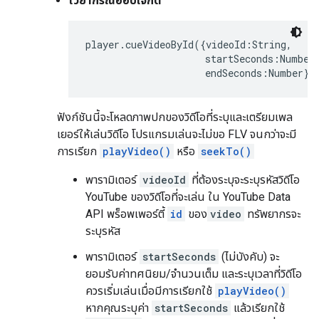
ไวยากรณ์ออบเจ็กต์
player.cueVideoById({videoId:String,

                     startSeconds:Number,
                     endSeconds:Number})
ฟังก์ชันนี้จะโหลดภาพปกของวิดีโอที่ระบุและเตรียมเพล
เยอร์ให้เล่นวิดีโอ โปรแกรมเล่นจะไม่ขอ FLV จนกว่าจะมี
การเรียก
playVideo()
หรือ
seekTo()
พารามิเตอร์
videoId
ที่ต้องระบุจะระบุรหัสวิดีโอ
YouTube ของวิดีโอที่จะเล่น ใน YouTube Data
API พร็อพเพอร์ตี้
id
ของ
video
ทรัพยากรจะ
ระบุรหัส
พารามิเตอร์
startSeconds
(ไม่บังคับ) จะ
ยอมรับค่าทศนิยม/จำนวนเต็ม และระบุเวลาที่วิดีโอ
ควรเริ่มเล่นเมื่อมีการเรียกใช้
playVideo()
หากคุณระบุค่า
startSeconds
แล้วเรียกใช้