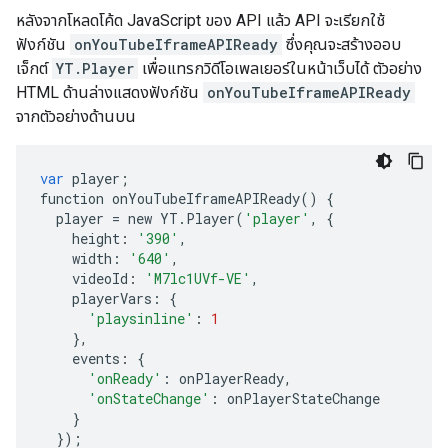
หลังจากโหลดโค้ด JavaScript ของ API แล้ว API จะเรียกใช้
ฟังก์ชัน
onYouTubeIframeAPIReady
ซึ่งคุณจะสร้างออบ
เจ็กต์
YT.Player
เพื่อแทรกวิดีโอเพลเยอร์ในหน้าเว็บได้ ตัวอย่าง
HTML ด้านล่างแสดงฟังก์ชัน
onYouTubeIframeAPIReady
จากตัวอย่างด้านบน
var
player
;
function
onYouTubeIframeAPIReady
()
{
player
=
new
YT
.
Player
(
'player'
,
{
height
:
'390'
,
width
:
'640'
,
videoId
:
'M7lc1UVf-VE'
,
playerVars
:
{
'playsinline'
:
1
},
events
:
{
'onReady'
:
onPlayerReady
,
'onStateChange'
:
onPlayerStateChange
}
});