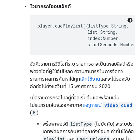
ไวยากรณ์ออบเจ็กต์
player.cuePlaylist({listType:String,

                    list:String,

                    index:Number,

                    startSeconds:Number}
จัดคิวรายการวิดีโอที่ระบุ รายการอาจเป็นเพลย์ลิสต์หรือ
ฟีดวิดีโอที่ผู้ใช้อัปโหลด ความสามารถในการจัดคิว
รายการผลการค้นหาได้ถูก
เลิกใช้งาน
และจะไม่รองรับ
อีกต่อไปตั้งแต่วันที่
15 พฤศจิกายน 2020
เมื่อรายการกรอไปอยู่ที่จุดเริ่มต้นและพร้อมเล่น
โปรแกรมเล่นจะออกอากาศ
เหตุการณ์
video cued
(
5
)
พร็อพเพอร์ตี้
listType
(ไม่บังคับ) จะระบุประ
เภทฟีดผลการค้นหาที่คุณดึงข้อมูล ค่าที่ใช้ได้คือ
playlist
และ
user_uploads
ระบบจะไม่