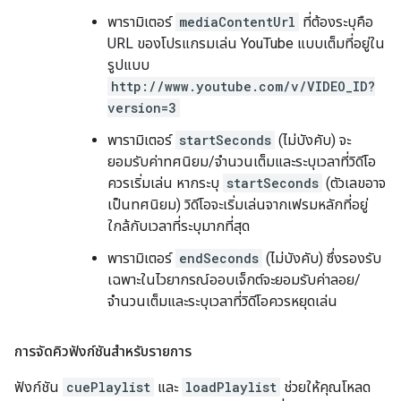
พารามิเตอร์
mediaContentUrl
ที่ต้องระบุคือ
URL ของโปรแกรมเล่น YouTube แบบเต็มที่อยู่ใน
รูปแบบ
http://www.youtube.com/v/VIDEO_ID?
version=3
พารามิเตอร์
startSeconds
(ไม่บังคับ) จะ
ยอมรับค่าทศนิยม/จำนวนเต็มและระบุเวลาที่วิดีโอ
ควรเริ่มเล่น หากระบุ
startSeconds
(ตัวเลขอาจ
เป็นทศนิยม) วิดีโอจะเริ่มเล่นจากเฟรมหลักที่อยู่
ใกล้กับเวลาที่ระบุมากที่สุด
พารามิเตอร์
endSeconds
(ไม่บังคับ) ซึ่งรองรับ
เฉพาะในไวยากรณ์ออบเจ็กต์จะยอมรับค่าลอย/
จำนวนเต็มและระบุเวลาที่วิดีโอควรหยุดเล่น
การจัดคิวฟังก์ชันสำหรับรายการ
ฟังก์ชัน
cuePlaylist
และ
loadPlaylist
ช่วยให้คุณโหลด