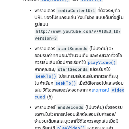
พารามิเตอร์
mediaContentUrl
ที่ต้องระบุคือ
URL ของโปรแกรมเล่น YouTube แบบเต็มที่อยู่ใน
รูปแบบ
http://www.youtube.com/v/VIDEO_ID?
version=3
พารามิเตอร์
startSeconds
(ไม่บังคับ) จะ
ยอมรับค่าทศนิยม/จำนวนเต็ม และระบุเวลาที่วิดีโอ
ควรเริ่มเล่นเมื่อมีการเรียกใช้
playVideo()
หากคุณระบุ
startSeconds
แล้วเรียกใช้
seekTo()
โปรแกรมเล่นจะเล่นจากเวลาที่ระบุ
ในคําเรียก
seekTo()
เมื่อวิดีโอกรอไปและพร้อม
เล่น วิดีโอเพลเยอร์จะออกอากาศ
เหตุการณ์
video
cued
(5)
พารามิเตอร์
endSeconds
(ไม่บังคับ) ซึ่งรองรับ
เฉพาะในไวยากรณ์ออบเจ็กต์จะยอมรับค่าลอย/
จำนวนเต็มและระบุเวลาที่วิดีโอควรหยุดเล่นเมื่อมี
การเรียกใช้
playVideo()
หากคุณระบุค่า