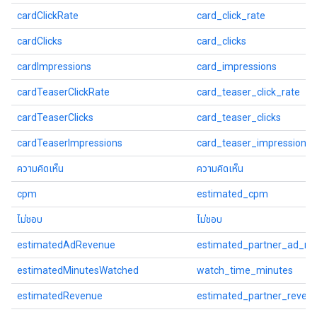
cardClickRate
card_click_rate
cardClicks
card_clicks
cardImpressions
card_impressions
cardTeaserClickRate
card_teaser_click_rate
cardTeaserClicks
card_teaser_clicks
cardTeaserImpressions
card_teaser_impressions
ความคิดเห็น
ความคิดเห็น
cpm
estimated_cpm
ไม่ชอบ
ไม่ชอบ
estimatedAdRevenue
estimated_partner_ad_re
estimatedMinutesWatched
watch_time_minutes
estimatedRevenue
estimated_partner_reven