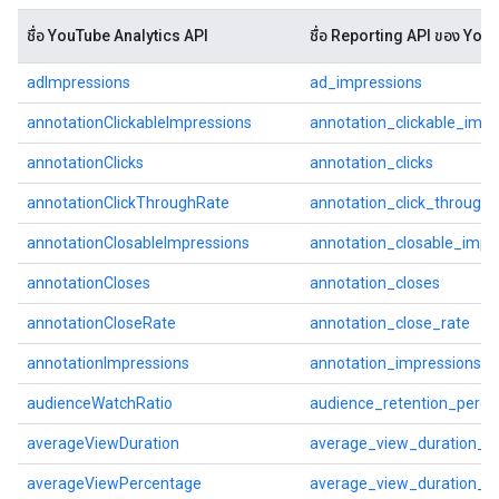
ชื่อ YouTube Analytics API
ชื่อ Reporting API ของ You
adImpressions
ad_impressions
annotationClickableImpressions
annotation_clickable_impr
annotationClicks
annotation_clicks
annotationClickThroughRate
annotation_click_through_
annotationClosableImpressions
annotation_closable_impr
annotationCloses
annotation_closes
annotationCloseRate
annotation_close_rate
annotationImpressions
annotation_impressions
audienceWatchRatio
audience_retention_perce
averageViewDuration
average_view_duration_s
averageViewPercentage
average_view_duration_p