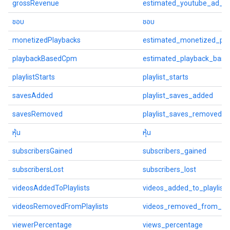
grossRevenue
estimated_youtube_ad_r
ชอบ
ชอบ
monetizedPlaybacks
estimated_monetized_pla
playbackBasedCpm
estimated_playback_bas
playlistStarts
playlist_starts
savesAdded
playlist_saves_added
savesRemoved
playlist_saves_removed
หุ้น
หุ้น
subscribersGained
subscribers_gained
subscribersLost
subscribers_lost
videosAddedToPlaylists
videos_added_to_playlists
videosRemovedFromPlaylists
videos_removed_from_play
viewerPercentage
views_percentage