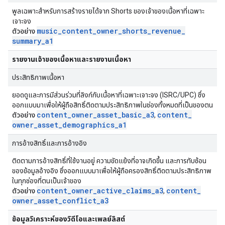
พูลเฉพาะสำหรับการสร้างรายได้จาก Shorts ของเจ้าของเนื้อหาที่เฉพาะ
เจาะจง
music
_
content
_
owner
_
shorts
_
revenue
_
ตัวอย่าง
summary
_
a1
รายงานเจ้าของเนื้อหาและรายงานเนื้อหา
ประสิทธิภาพเนื้อหา
ยอดดูและการมีส่วนร่วมที่ลิงก์กับเนื้อหาที่เฉพาะเจาะจง (ISRC/UPC) ซึ่ง
ออกแบบมาเพื่อให้ผู้ถือสิทธิ์ติดตามประสิทธิภาพในช่องทั้งหมดที่เป็นของตน
content
_
owner
_
asset
_
basic
_
a3
content
_
ตัวอย่าง
,
owner
_
asset
_
demographics
_
a1
การอ้างสิทธิ์และการอ้างอิง
ติดตามการอ้างสิทธิ์ที่ใช้งานอยู่ ความขัดแย้งที่อาจเกิดขึ้น และการทับซ้อน
ของข้อมูลอ้างอิง ซึ่งออกแบบมาเพื่อให้ผู้ถือครองสิทธิ์ติดตามประสิทธิภาพ
ในทุกช่องที่ตนเป็นเจ้าของ
content
_
owner
_
active
_
claims
_
a3
content
_
ตัวอย่าง
,
owner
_
asset
_
conflict
_
a3
ข้อมูลวิเคราะห์ของวิดีโอและเพลย์ลิสต์