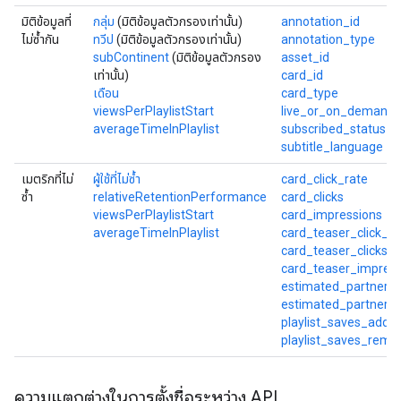
มิติข้อมูลที่
กลุ่ม
(มิติข้อมูลตัวกรองเท่านั้น)
annotation_id
ไม่ซ้ำกัน
ทวีป
(มิติข้อมูลตัวกรองเท่านั้น)
annotation_type
subContinent
(มิติข้อมูลตัวกรอง
asset_id
เท่านั้น)
card_id
เดือน
card_type
viewsPerPlaylistStart
live_or_on_demand
averageTimeInPlaylist
subscribed_status
subtitle_language
เมตริกที่ไม่
ผู้ใช้ที่ไม่ซ้ำ
card_click_rate
ซ้ำ
relativeRetentionPerformance
card_clicks
viewsPerPlaylistStart
card_impressions
averageTimeInPlaylist
card_teaser_click_ra
card_teaser_clicks
card_teaser_impress
estimated_partner_
estimated_partner_d
playlist_saves_adde
playlist_saves_remo
ความแตกต่างในการตั้งชื่อระหว่าง API