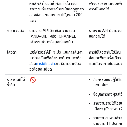
ผลลัพธ์จำนวนจำกัดเท่านั้น เช่น
ฟีเจอร์ของตนเองเพื่อจัดเ
รายงานที่แสดงวิดีโอที่มียอดดูสูงสุด
ดาวน์โหลดได้
ของช่องจะแสดงแถวได้สูงสุด 200
แถว
การแจงนับ
รายงาน API มีค่าข้อความ เช่น
รายงาน API มีจำนวนเต็มท
"ANDROID" หรือ "CHANNEL"
ข้อความได้
เพื่อระบุค่ามิติข้อมูลที่แจงนับ
โควต้า
เซิร์ฟเวอร์ API จะประเมินการค้นหา
การใช้โควต้าไม่ใช่ปัญหา
แต่ละครั้งเพื่อกำหนดต้นทุนโควต้า
ข้อมูลเพียงครั้งเดียว จา
ส่วน
การใช้โควต้า
จะอธิบายระเบียบ
และค้นหาภายในแอปพลิเ
วิธีโดยละเอียด
รายงานที่ไม่
กิจกรรมของผู้ใช้ที่เก
ซ้ำกัน
แทนเสียง
ข้อมูลการคงผู้ชมไว้สำ
รายงานรายได้โดยประ
เนื้อหา (มีรายงาน 2 ฉ
รายงานชิ้นงานสำหรับเจ
รายงาน 11 ประเภท)