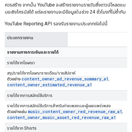
ควรสร้าง จากนั้น YouTube จะสร้างรายงานรายวันซึ่งดาวน์โหลดแบ
บอะซิงโครนัสได้ แต่ละรายงานจะมีข้อมูลในช่วง 24 ชั่วโมงที่ไม่ซ้ำกัน
YouTube Reporting API รองรับรายงานประเภทต่อไปนี้
ประเภทรายงาน
รายงานทางการเงินและรายได้
รายได้จากโฆษณา
สรุปรายได้จากโฆษณารายเดือน/รายสัปดาห์
content
_
owner
_
ad
_
revenue
_
summary
_
a1
ตัวอย่าง
,
content
_
owner
_
estimated
_
revenue
_
a1
รายได้จากการสมัครใช้บริการ
รายได้จากการสมัครใช้บริการสำหรับค่ายเพลงและผู้เผยแพร่เพลง
music
_
content
_
owner
_
red
_
revenue
_
raw
_
a1
ตัวอย่างเช่น
,
content
_
owner
_
music
_
asset
_
red
_
revenue
_
raw
_
a1
รายได้จาก Shorts