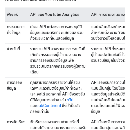
ฟีเจอร์
API ของ YouTube Analytics
API การรายงานของ Y
กระบวนการ
คำขอ API แต่ละรายการจะระบุมิติ
แอปพลิเคชันจะกำหนดเ
ดึงข้อมูล
ข้อมูลและเมตริกที่จะแสดงผล รวม
สำหรับแต่ละงาน YouTu
ถึงระยะเวลาที่จะแสดงข้อมูล
วันซึ่งดาวน์โหลดแบบไม่พ
ช่วงวันที่
รายงาน API บางรายการจะระบุวันที่
รายงาน API ทั้งหมดจะระบ
เกิดกิจกรรมของผู้ใช้ รายงานบาง
ผู้ใช้ แอปพลิเคชันที่ใช้ A
รายการรองรับมิติข้อมูลเพื่อ
รวบรวมข้อมูลในช่วงเวลา
รวบรวมเมตริกกิจกรรมของผู้ใช้ตาม
เดือน
การกรอง
คุณสามารถกรองรายงานให้รวม
API รองรับการดาวน์โหลด
ข้อมูล
เฉพาะแถวที่มิติข้อมูลมีค่าที่เฉพาะ
แบบเป็นกลุ่ม โดยไม่รอ
เจาะจงได้ นอกจากนี้ API ยังรองรับ
แสดงข้อมูลสำหรับมิติข้อมู
มิติข้อมูลบางอย่าง เช่น
ทวีป
แอปพลิเคชันไคลเอ็นต์จะจั
และ
subContinent
ซึ่งใช้เป็นตัว
ดาวน์โหลดและใช้ฟีเจอร์
กรองเท่านั้น
ข้อมูล
การจัดเรียง
จัดเรียงรายงานตามค่าเมตริกที่
API นี้รองรับการดาวน์โห
แสดงได้ รายงานบางรายการรองรับ
แบบเป็นกลุ่ม แอปพลิเคช