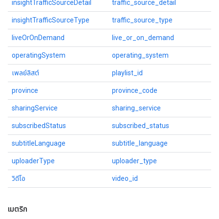
insightTrafficSourceDetail
traffic_source_detail
insightTrafficSourceType
traffic_source_type
liveOrOnDemand
live_or_on_demand
operatingSystem
operating_system
เพลย์ลิสต์
playlist_id
province
province_code
sharingService
sharing_service
subscribedStatus
subscribed_status
subtitleLanguage
subtitle_language
uploaderType
uploader_type
วิดีโอ
video_id
เมตริก