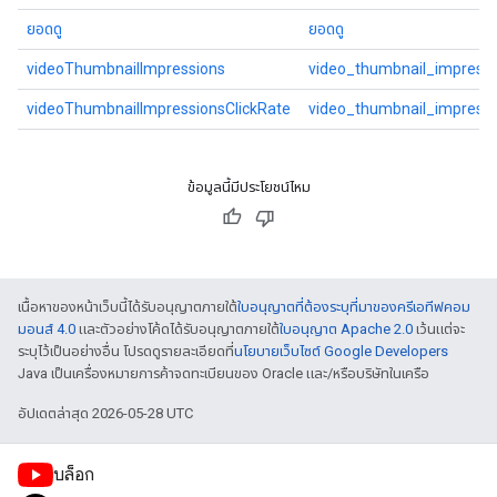
ยอดดู
ยอดดู
videoThumbnailImpressions
video_thumbnail_impressi
videoThumbnailImpressionsClickRate
video_thumbnail_impressi
ข้อมูลนี้มีประโยชน์ไหม
เนื้อหาของหน้าเว็บนี้ได้รับอนุญาตภายใต้
ใบอนุญาตที่ต้องระบุที่มาของครีเอทีฟคอม
มอนส์ 4.0
และตัวอย่างโค้ดได้รับอนุญาตภายใต้
ใบอนุญาต Apache 2.0
เว้นแต่จะ
ระบุไว้เป็นอย่างอื่น โปรดดูรายละเอียดที่
นโยบายเว็บไซต์ Google Developers
Java เป็นเครื่องหมายการค้าจดทะเบียนของ Oracle และ/หรือบริษัทในเครือ
อัปเดตล่าสุด 2026-05-28 UTC
บล็อก