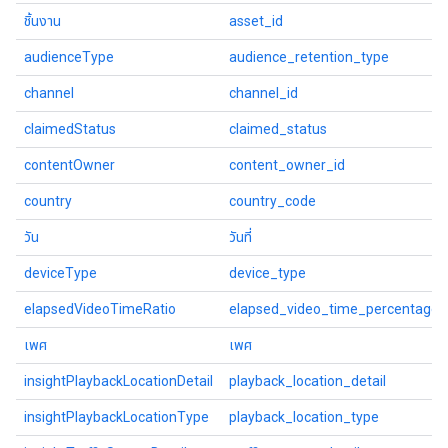
ชิ้นงาน
asset_id
audienceType
audience_retention_type
channel
channel_id
claimedStatus
claimed_status
contentOwner
content_owner_id
country
country_code
วัน
วันที่
deviceType
device_type
elapsedVideoTimeRatio
elapsed_video_time_percentage
เพศ
เพศ
insightPlaybackLocationDetail
playback_location_detail
insightPlaybackLocationType
playback_location_type