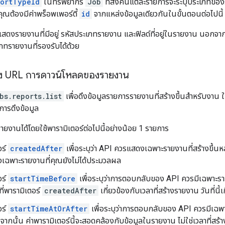
portTypeId
ในทรัพยากร
Job
ที่ส่งคืนแต่ละรายการจะระบุประเภทของร
ณต้องมีค่าพร็อพเพอร์ตี้
id
จากแหล่งข้อมูลเดียวกันในขั้นตอนต่อไปนี้
แสดงรายงานที่มีอยู่ รหัสประเภทรายงาน และฟิลด์ที่อยู่ในรายงาน นอกจา
ภทรายงานที่รองรับได้ด้วย
 ดึง URL การดาวน์โหลดของรายงาน
bs.reports.list
เพื่อดึงข้อมูลรายการรายงานที่สร้างขึ้นสำหรับงาน ใ
การดึงข้อมูล
งานได้โดยใช้พารามิเตอร์ต่อไปนี้อย่างน้อย 1 รายการ
อร์
createdAfter
เพื่อระบุว่า API ควรแสดงเฉพาะรายงานที่สร้างขึ้นหลัง
เฉพาะรายงานที่คุณยังไม่ได้ประมวลผล
อร์
startTimeBefore
เพื่อระบุว่าการตอบกลับของ API ควรมีเฉพาะรายงาน
ี่พารามิเตอร์
createdAfter
เกี่ยวข้องกับเวลาที่สร้างรายงาน วันที่นี
อร์
startTimeAtOrAfter
เพื่อระบุว่าการตอบกลับของ API ควรมีเฉพาะรา
งจากนั้น ค่าพารามิเตอร์นี้จะสอดคล้องกับข้อมูลในรายงาน ไม่ใช่เวลาที่สร้