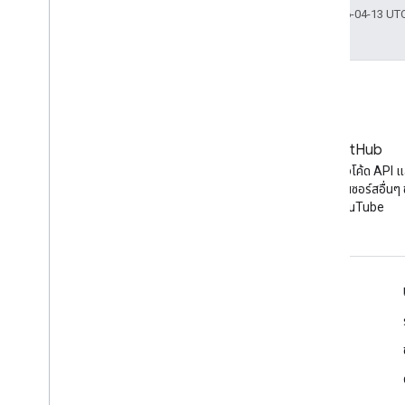
อัปเดตล่าสุด 2026-04-13 UT
บล็อก
GitHub
ข่าวสารล่าสุดในบล็อกของ
ค้นหาตัวอย่างโค้ด API 
YouTube
เจ็กต์โอเพนซอร์สอื่นๆ
YouTube
เครื่องมือ
โปรแกรมสำรวจ Google APIs
การสาธิต YouTube Player
กำหนดค่าปุ่มติดตาม