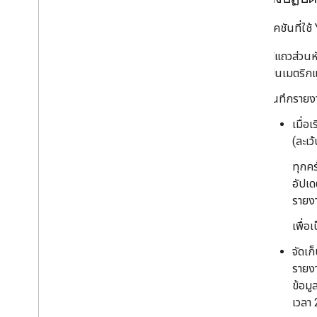
แอปพลิเคชันที่ใช
ใช้แถวส่วน
เป็นเมตริกแ
บันทึกรายงา
เมื่อ
(ละเว
ทุกคร
อัปเด
รายงา
เพื่อ
จัดเก
รายง
ข้อมู
เวลา 