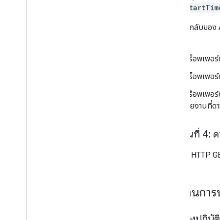
startTim
การตอบกลับของ 
ซ้ำกัน
พร็อพเพอร์ต
พร็อพเพอร์ต
พร็อพเพอร์ต
รายงานที่ดา
ขั้นตอนที่ 4:
ส่งคำขอ HTTP G
รายงานการ
แนวทางปฏิบัต