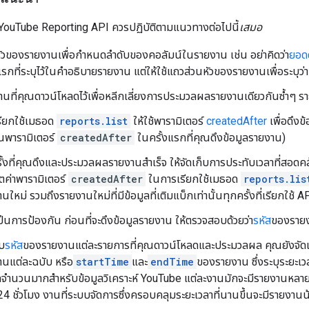
้ YouTube Reporting API ควรปฏิบัติตามแนวทางต่อไปนี้
เสมอ
หัวของรายงานเพื่อกำหนดลำดับของคอลัมน์ในรายงาน เช่น อย่าคิดว่า
ยอดด
รกที่ระบุไว้ในคำอธิบายรายงาน แต่ให้ใช้แถวส่วนหัวของรายงานเพื่อระบุว่า
นที่คุณดาวน์โหลดไว้เพื่อหลีกเลี่ยงการประมวลผลรายงานเดียวกันซ้ำๆ ราย
เรียกใช้เมธอด
reports.list
ให้ใช้พารามิเตอร์
createdAfter
เพื่อดึงข้
้นพารามิเตอร์
createdAfter
ในครั้งแรกที่คุณดึงข้อมูลรายงาน)
ั้งที่คุณดึงและประมวลผลรายงานสำเร็จ ให้จัดเก็บการประทับเวลาที่สอดค
ตค่าพารามิเตอร์
createdAfter
ในการเรียกใช้เมธอด
reports.lis
นใหม่ รวมถึงรายงานใหม่ที่มีข้อมูลที่เติมแบ็กเท่านั้นทุกครั้งที่เรียกใช้ A
เป็นการป้องกัน ก่อนที่จะดึงข้อมูลรายงาน ให้ตรวจสอบด้วยว่า
รหัส
ของรายง
็บ
รหัส
ของรายงานแต่ละรายการที่คุณดาวน์โหลดและประมวลผล คุณยังจัดเก็บ
านแต่ละฉบับ หรือ
startTime
และ
endTime
ของรายงาน ซึ่งระบุระยะเวล
ลจำนวนมากสำหรับข้อมูลวิเคราะห์ YouTube แต่ละงานมักจะมีรายงานหลาย
24 ชั่วโมง งานที่ระบบจัดการซึ่งครอบคลุมระยะเวลาที่นานขึ้นจะมีรายงาน