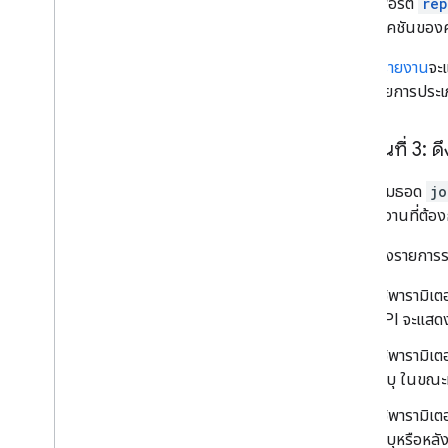
พร็อพเพอร์ตี้
re
แอปพลิเคชันของคุ
เอกสาร
รายงาน
จะ
ข้อมูลรายการประเ
ขั้นตอนที่ 3:
เรียกใช้เมธอด
jo
ของรายงานที่ต้อง
คุณกรองรายการราย
ใช้พารามิเต
API จะแสดง
ใช้พารามิเต
ระบุ ในขณะท
ใช้พารามิเต
ระบุหรือหลั