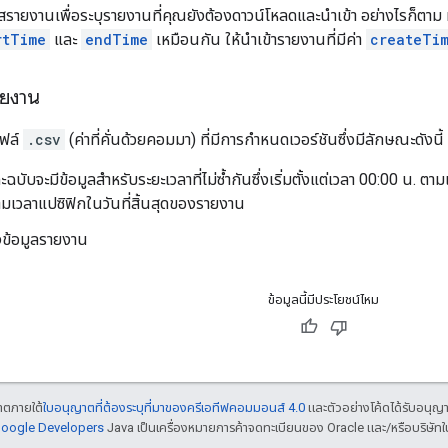
ัสรายงานเพื่อระบุรายงานที่คุณยังต้องดาวน์โหลดและนำเข้า อย่างไรก็ตาม
rtTime
และ
endTime
เหมือนกัน ให้นําเข้ารายงานที่มีค่า
createTi
ยงาน
ไฟล์
.csv
(ค่าที่คั่นด้วยคอมมา) ที่มีการกำหนดเวอร์ชันซึ่งมีลักษณะดังนี้
ฉบับจะมีข้อมูลสำหรับระยะเวลาที่ไม่ซ้ำกันซึ่งเริ่มตั้งแต่เวลา 00:00 น. 
มเวลาแปซิฟิกในวันที่สิ้นสุดของรายงาน
ียงข้อมูลรายงาน
ข้อมูลนี้มีประโยชน์ไหม
ญาตภายใต้
ใบอนุญาตที่ต้องระบุที่มาของครีเอทีฟคอมมอนส์ 4.0
และตัวอย่างโค้ดได้รับอนุญ
 Google Developers
Java เป็นเครื่องหมายการค้าจดทะเบียนของ Oracle และ/หรือบริษัทใ