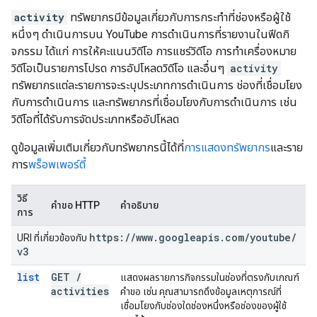
activity
ทรัพยากรมีข้อมูลเกี่ยวกับการกระทำที่ช่องหรือผู้ใช้
หนึ่งๆ ดำเนินการบน YouTube การดำเนินการที่รายงานในฟีดกิ
จกรรม ได้แก่ การให้คะแนนวิดีโอ การแชร์วิดีโอ การทำเครื่องหมาย
วิดีโอเป็นรายการโปรด การอัปโหลดวิดีโอ และอื่นๆ
activity
ทรัพยากรแต่ละรายการจะระบุประเภทการดำเนินการ ช่องที่เชื่อมโยง
กับการดำเนินการ และทรัพยากรที่เชื่อมโยงกับการดำเนินการ เช่น
วิดีโอที่ได้รับการจัดประเภทหรืออัปโหลด
ดูข้อมูลเพิ่มเติมเกี่ยวกับทรัพยากรนี้ได้ที่
การแสดงทรัพยากร
และราย
การ
พร็อพเพอร์ตี้
วิธี
คำขอ HTTP
คำอธิบาย
การ
https:
/
/
www
.
googleapis
.
com
/
youtube
/
URI ที่เกี่ยวข้องกับ
v3
list
GET
/
แสดงผลรายการกิจกรรมในช่องที่ตรงกับเกณฑ์
activities
คำขอ เช่น คุณสามารถดึงข้อมูลเหตุการณ์ที่
เชื่อมโยงกับช่องใดช่องหนึ่งหรือช่องของผู้ใช้