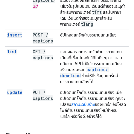
captions
/
ระบบจะแสดงผลแทร็กคำบรรยายแทน
id
เสียงในรูปแบบเดิม เว้นแต่คำขอจะระบุค่า
tfmt
สำหรับพารามิเตอร์
และในภาษา
เดิม เว้นแต่คำขอจะระบุค่าสำหรับ
tlang
พารามิเตอร์
insert
POST
/
อัปโหลดแทร็กคำบรรยายแทนเสียง
captions
list
GET
/
แสดงผลรายการแทร็กคำบรรยายแทน
captions
เสียงที่เชื่อมโยงกับวิดีโอที่ระบุ การตอบ
กลับจาก API ไม่มีคำบรรยายแทนเสียง
captions
.
จริง และเมธอด
download
ช่วยให้ดึงข้อมูลแทร็กคำ
บรรยายแทนเสียงได้
update
PUT
/
อัปเดตแทร็กคำบรรยายแทนเสียง เมื่อ
captions
อัปเดตแทร็กคำบรรยายแทนเสียง คุณจะ
เปลี่ยน
สถานะฉบับร่าง
ของแทร็ก อัปโหลด
ไฟล์คำบรรยายแทนเสียงใหม่สำหรับ
แทร็ก หรือทั้ง 2 อย่างก็ได้