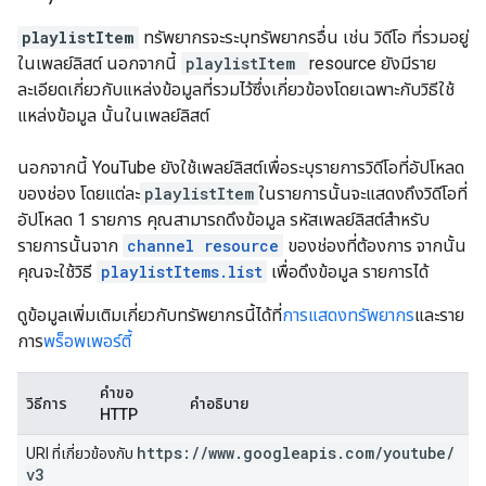
playlistItem
ทรัพยากรจะระบุทรัพยากรอื่น เช่น วิดีโอ ที่รวมอยู่
ในเพลย์ลิสต์ นอกจากนี้
playlistItem
resource ยังมีราย
ละเอียดเกี่ยวกับแหล่งข้อมูลที่รวมไว้ซึ่งเกี่ยวข้องโดยเฉพาะกับวิธีใช้
แหล่งข้อมูล นั้นในเพลย์ลิสต์
นอกจากนี้ YouTube ยังใช้เพลย์ลิสต์เพื่อระบุรายการวิดีโอที่อัปโหลด
ของช่อง โดยแต่ละ
playlistItem
ในรายการนั้นจะแสดงถึงวิดีโอที่
อัปโหลด 1 รายการ คุณสามารถดึงข้อมูล รหัสเพลย์ลิสต์สำหรับ
รายการนั้นจาก
channel resource
ของช่องที่ต้องการ จากนั้น
คุณจะใช้วิธี
playlistItems.list
เพื่อดึงข้อมูล รายการได้
ดูข้อมูลเพิ่มเติมเกี่ยวกับทรัพยากรนี้ได้ที่
การแสดงทรัพยากร
และราย
การ
พร็อพเพอร์ตี้
คำขอ
วิธีการ
คำอธิบาย
HTTP
https:
/
/
www
.
googleapis
.
com
/
youtube
/
URI ที่เกี่ยวข้องกับ
v3