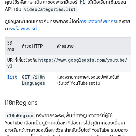
คุณใช้รหัสภาษาเป็นค่าของพารามิเตอร์
hl
ได้เมื่อเรียกใช้เมธอด
API เช่น
videoCategories.list
ดูข้อมูลเพิ่มเติมเกี่ยวกับทรัพยากรนี้ได้ที่
การแสดงทรัพยากร
และราย
การ
พร็อพเพอร์ตี้
วิธี
คำขอ HTTP
คำอธิบาย
การ
https:
/
/
www
.
googleapis
.
com
/
youtube
/
URI ที่เกี่ยวข้องกับ
v3
list
GET
/
i18n
แสดงรายการภาษาของแอปพลิเคชันที่
Languages
เว็บไซต์ YouTube รองรับ
I18n
Regions
i18nRegion
ทรัพยากรจะระบุพื้นที่ทางภูมิศาสตร์ที่ผู้ใช้
YouTube เลือกเป็นภูมิภาคเนื้อหาที่ต้องการได้ ภูมิภาคของเนื้อหา
อาจเรียกว่าภาษาของเนื้อหาด้วย สำหรับเว็บไซต์ YouTube ระบบอาจ