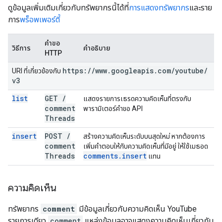
ดูข้อมูลเพิ่มเติมเกี่ยวกับทรัพยากรนี้ได้ที่
การแสดงทรัพยากร
และราย
การ
พร็อพเพอร์ตี้
คำขอ
วิธีการ
คำอธิบาย
HTTP
https:
/
/
www
.
googleapis
.
com
/
youtube
/
URI ที่เกี่ยวข้องกับ
v3
list
GET
/
แสดงรายการเธรดความคิดเห็นที่ตรงกับ
comment
พารามิเตอร์คำขอ API
Threads
insert
POST
/
สร้างความคิดเห็นระดับบนสุดใหม่ หากต้องการ
comment
เพิ่มคำตอบให้กับความคิดเห็นที่มีอยู่ ให้ใช้เมธอด
Threads
comments
.
insert
แทน
ความคิดเห็น
ทรัพยากร
comment
มีข้อมูลเกี่ยวกับความคิดเห็น YouTube
รายการเดียว
comment
แหล่งข้อมูลอาจแสดงความคิดเห็นเกี่ยวกับ