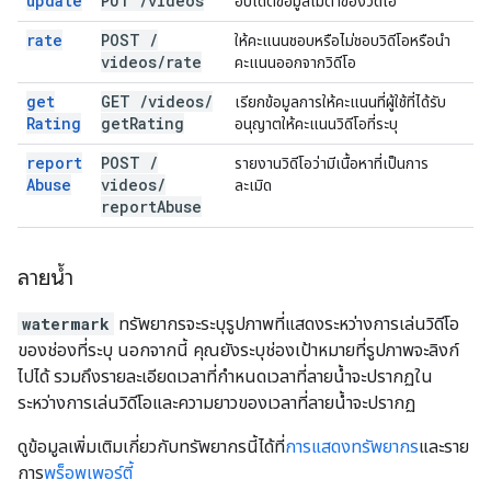
update
PUT
/
videos
อัปเดตข้อมูลเมตาของวิดีโอ
rate
POST
/
ให้คะแนนชอบหรือไม่ชอบวิดีโอหรือนำ
videos
/
rate
คะแนนออกจากวิดีโอ
get
GET
/
videos
/
เรียกข้อมูลการให้คะแนนที่ผู้ใช้ที่ได้รับ
Rating
get
Rating
อนุญาตให้คะแนนวิดีโอที่ระบุ
report
POST
/
รายงานวิดีโอว่ามีเนื้อหาที่เป็นการ
Abuse
videos
/
ละเมิด
report
Abuse
ลายน้ำ
watermark
ทรัพยากรจะระบุรูปภาพที่แสดงระหว่างการเล่นวิดีโอ
ของช่องที่ระบุ นอกจากนี้ คุณยังระบุช่องเป้าหมายที่รูปภาพจะลิงก์
ไปได้ รวมถึงรายละเอียดเวลาที่กำหนดเวลาที่ลายน้ำจะปรากฏใน
ระหว่างการเล่นวิดีโอและความยาวของเวลาที่ลายน้ำจะปรากฏ
ดูข้อมูลเพิ่มเติมเกี่ยวกับทรัพยากรนี้ได้ที่
การแสดงทรัพยากร
และราย
การ
พร็อพเพอร์ตี้