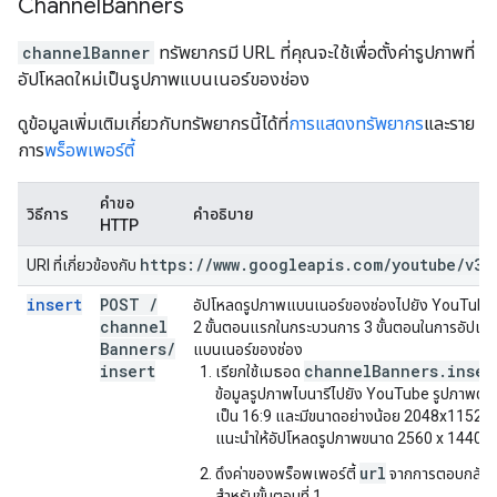
Channel
Banners
channelBanner
ทรัพยากรมี URL ที่คุณจะใช้เพื่อตั้งค่ารูปภาพที่
อัปโหลดใหม่เป็นรูปภาพแบนเนอร์ของช่อง
ดูข้อมูลเพิ่มเติมเกี่ยวกับทรัพยากรนี้ได้ที่
การแสดงทรัพยากร
และราย
การ
พร็อพเพอร์ตี้
คำขอ
วิธีการ
คำอธิบาย
HTTP
https:
/
/
www
.
googleapis
.
com
/
youtube
/
v3
URI ที่เกี่ยวข้องกับ
insert
POST
/
อัปโหลดรูปภาพแบนเนอร์ของช่องไปยัง YouTube วิ
channel
2 ขั้นตอนแรกในกระบวนการ 3 ขั้นตอนในการอัปเด
Banners
/
แบนเนอร์ของช่อง
insert
channelBanners.inser
เรียกใช้เมธอด
ข้อมูลรูปภาพไบนารีไปยัง YouTube รูปภาพต้อ
เป็น 16:9 และมีขนาดอย่างน้อย 2048x1152 พ
แนะนำให้อัปโหลดรูปภาพขนาด 2560 x 1440 พ
url
ดึงค่าของพร็อพเพอร์ตี้
จากการตอบกลับที
สำหรับขั้นตอนที่ 1