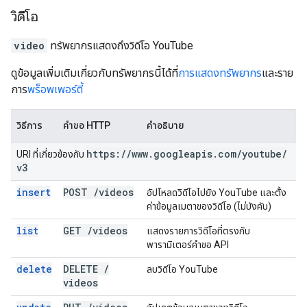
วิดีโอ
video
ทรัพยากรแสดงถึงวิดีโอ YouTube
ดูข้อมูลเพิ่มเติมเกี่ยวกับทรัพยากรนี้ได้ที่
การแสดงทรัพยากร
และราย
การ
พร็อพเพอร์ตี้
วิธีการ
คำขอ HTTP
คำอธิบาย
https:
/
/
www
.
googleapis
.
com
/
youtube
/
URI ที่เกี่ยวข้องกับ
v3
insert
POST
/
videos
อัปโหลดวิดีโอไปยัง YouTube และตั้ง
ค่าข้อมูลเมตาของวิดีโอ (ไม่บังคับ)
list
GET
/
videos
แสดงรายการวิดีโอที่ตรงกับ
พารามิเตอร์คำขอ API
delete
DELETE
/
ลบวิดีโอ YouTube
videos