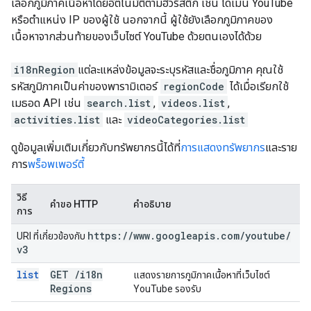
เลือกภูมิภาคเนื้อหาโดยอัตโนมัติตามฮิวริสติก เช่น โดเมน YouTube
หรือตำแหน่ง IP ของผู้ใช้ นอกจากนี้ ผู้ใช้ยังเลือกภูมิภาคของ
เนื้อหาจากส่วนท้ายของเว็บไซต์ YouTube ด้วยตนเองได้ด้วย
i18nRegion
แต่ละแหล่งข้อมูลจะระบุรหัสและชื่อภูมิภาค คุณใช้
รหัสภูมิภาคเป็นค่าของพารามิเตอร์
regionCode
ได้เมื่อเรียกใช้
เมธอด API เช่น
search.list
,
videos.list
,
activities.list
และ
videoCategories.list
ดูข้อมูลเพิ่มเติมเกี่ยวกับทรัพยากรนี้ได้ที่
การแสดงทรัพยากร
และราย
การ
พร็อพเพอร์ตี้
วิธี
คำขอ HTTP
คำอธิบาย
การ
https:
/
/
www
.
googleapis
.
com
/
youtube
/
URI ที่เกี่ยวข้องกับ
v3
list
GET
/
i18n
แสดงรายการภูมิภาคเนื้อหาที่เว็บไซต์
Regions
YouTube รองรับ