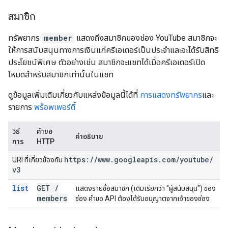
สมาชิก
ทรัพยากร
member
แสดงถึงสมาชิกของช่อง YouTube สมาชิกจะ
ให้การสนับสนุนทางการเงินแก่ครีเอเตอร์เป็นประจำและจะได้รับสิทธิ
ประโยชน์พิเศษ ตัวอย่างเช่น สมาชิกจะแชทได้เมื่อครีเอเตอร์เปิด
โหมดสำหรับสมาชิกเท่านั้นในแชท
ดูข้อมูลเพิ่มเติมเกี่ยวกับแหล่งข้อมูลนี้ได้ที่
การแสดงทรัพยากร
และ
รายการ
พร็อพเพอร์ตี้
วิธี
คำขอ
คำอธิบาย
การ
HTTP
https:
/
/
www
.
googleapis
.
com
/
youtube
/
URI ที่เกี่ยวข้องกับ
v3
list
GET
/
แสดงรายชื่อสมาชิก (เดิมเรียกว่า "ผู้สนับสนุน") ของ
members
ช่อง คำขอ API ต้องได้รับอนุญาตจากเจ้าของช่อง