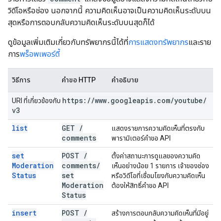
วิดีโอหรือช่อง นอกจากนี้ ความคิดเห็นอาจเป็นความคิดเห็นระดับบน
สุดหรือการตอบกลับความคิดเห็นระดับบนสุดก็ได้
ดูข้อมูลเพิ่มเติมเกี่ยวกับทรัพยากรนี้ได้ที่
การแสดงทรัพยากร
และราย
การ
พร็อพเพอร์ตี้
วิธีการ
คำขอ HTTP
คำอธิบาย
https:
/
/
www
.
googleapis
.
com
/
youtube
/
URI ที่เกี่ยวข้องกับ
v3
list
GET
/
แสดงรายการความคิดเห็นที่ตรงกับ
comments
พารามิเตอร์คำขอ API
set
POST
/
ตั้งค่าสถานะการดูแลของความคิด
Moderation
comments
/
เห็นอย่างน้อย 1 รายการ เจ้าของช่อง
Status
set
หรือวิดีโอที่เชื่อมโยงกับความคิดเห็น
Moderation
ต้องให้สิทธิ์คำขอ API
Status
insert
POST
/
สร้างการตอบกลับความคิดเห็นที่มีอยู่