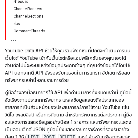
คำอธิบาย
ChannelBanners
ChannelSections
ช่อง
CommentThreads
YouTube Data API ช่วยให้คุณรวมฟังก์ชันที่ปกติจะดำเนินการบน
เว็บไซต์ YouTube เข้ากับเว็บไซต์หรือแอปพลิเคชันของคุณเองได้
ส่วนต่อไปนี้จะระบุแหล่งข้อมูลประเภทต่างๆ ที่คุณดึงข้อมูลได้โดยใช้
API นอกจากนี้ API ยังรองรับเมธอดในการแทรก อัปเดต หรือลบ
ทรัพยากรเหล่านี้หลายรายการด้วย
คู่มืออ้างอิงนี้อธิบายวิธีใช้ API เพื่อดำเนินการทั้งหมดเหล่านี้ คู่มือนี้
จัดเรียงตามประเภททรัพยากร แหล่งข้อมูลแสดงถึงประเภทของ
รายการที่เป็นส่วนหนึ่งของประสบการณ์การใช้งาน YouTube เช่น
วิดีโอ เพลย์ลิสต์ หรือการติดตาม สำหรับทรัพยากรแต่ละประเภท คู่มือ
จะแสดงการแสดงข้อมูลอย่างน้อย 1 รายการ และทรัพยากรจะแสดง
เป็นออบเจ็กต์ JSON คู่มือนี้ยังแสดงรายการวิธีการที่รองรับอย่าง
น้อย 1 วิธี (
LIST
,
POST
,
DELETE
ฯลฯ) สำหรับทรัพยากรแต่ละ