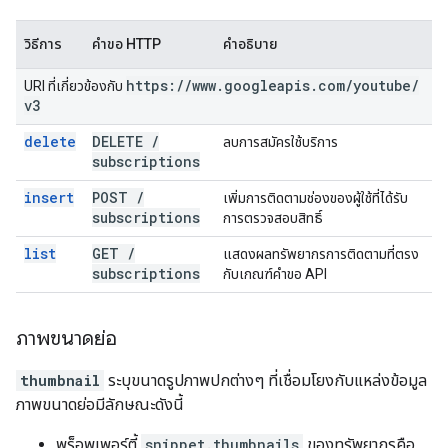
วิธีการ
คำขอ HTTP
คำอธิบาย
https:
/
/
www
.
googleapis
.
com
/
youtube
/
URI ที่เกี่ยวข้องกับ
v3
delete
DELETE
/
ลบการสมัครใช้บริการ
subscriptions
insert
POST
/
เพิ่มการติดตามช่องของผู้ใช้ที่ได้รับ
subscriptions
การตรวจสอบสิทธิ์
list
GET
/
แสดงผลทรัพยากรการติดตามที่ตรง
subscriptions
กับเกณฑ์คำขอ API
ภาพขนาดย่อ
thumbnail
ระบุขนาดรูปภาพปกต่างๆ ที่เชื่อมโยงกับแหล่งข้อมูล
ภาพขนาดย่อมีลักษณะดังนี้
พร็อพเพอร์ตี้
snippet.thumbnails
ของทรัพยากรคือ