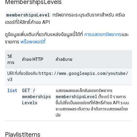
Memberships
Levels
membershipsLevel
ทรัพยากรจะระบุระดับราคาสำหรับ ครีเอ
เตอร์ที่ให้สิทธิ์คำขอ API
ดูข้อมูลเพิ่มเติมเกี่ยวกับแหล่งข้อมูลนี้ได้ที่
การแสดงทรัพยากร
และ
รายการ
พร็อพเพอร์ตี้
วิธี
คำขอ HTTP
คำอธิบาย
การ
https:
/
/
www
.
googleapis
.
com
/
youtube
/
URI ที่เกี่ยวข้องกับ
v3
list
GET
/
แสดงผลคอลเล็กชันของทรัพยากร
memberships
memberships
Level
ตั้งแต่ 0 รายการ
Levels
ขึ้นไปซึ่งเป็นของช่องที่ให้สิทธิ์คำขอ API ระบบ
จะแสดงผลระดับตาม ลำดับการแสดงผลโดย
นัย
Playlist
Items