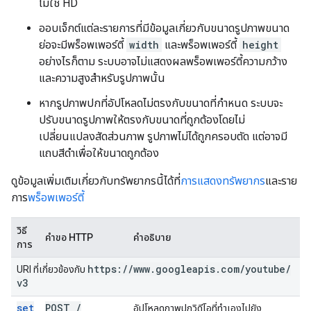
ไม่ใช่ HD
ออบเจ็กต์แต่ละรายการที่มีข้อมูลเกี่ยวกับขนาดรูปภาพขนาด
ย่อจะมีพร็อพเพอร์ตี้
width
และพร็อพเพอร์ตี้
height
อย่างไรก็ตาม ระบบอาจไม่แสดงผลพร็อพเพอร์ตี้ความกว้าง
และความสูงสำหรับรูปภาพนั้น
หากรูปภาพปกที่อัปโหลดไม่ตรงกับขนาดที่กำหนด ระบบจะ
ปรับขนาดรูปภาพให้ตรงกับขนาดที่ถูกต้องโดยไม่
เปลี่ยนแปลงสัดส่วนภาพ รูปภาพไม่ได้ถูกครอบตัด แต่อาจมี
แถบสีดำเพื่อให้ขนาดถูกต้อง
ดูข้อมูลเพิ่มเติมเกี่ยวกับทรัพยากรนี้ได้ที่
การแสดงทรัพยากร
และราย
การ
พร็อพเพอร์ตี้
วิธี
คำขอ HTTP
คำอธิบาย
การ
https:
/
/
www
.
googleapis
.
com
/
youtube
/
URI ที่เกี่ยวข้องกับ
v3
set
POST
/
อัปโหลดภาพปกวิดีโอที่ทำเองไปยัง