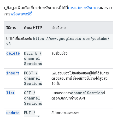
ดูข้อมูลเพิ่มเติมเกี่ยวกับทรัพยากรนี้ได้ที่
การแสดงทรัพยากร
และราย
การ
พร็อพเพอร์ตี้
วิธีการ
คำขอ HTTP
คำอธิบาย
https:
/
/
www
.
googleapis
.
com
/
youtube
/
URI ที่เกี่ยวข้องกับ
v3
delete
DELETE
/
ลบส่วนช่อง
channel
Sections
insert
POST
/
เพิ่มส่วนช่องไปยังช่องของผู้ใช้ที่ได้รับการ
channel
ตรวจสอบสิทธิ์ ช่องสร้างชั้นวางได้สูงสุด
Sections
10 ชั้น
list
GET
/
channel
Section
แสดงรายการ
ที่
channel
ตรงกับเกณฑ์คำขอ API
Sections
update
PUT
/
อัปเดตส่วนของช่อง