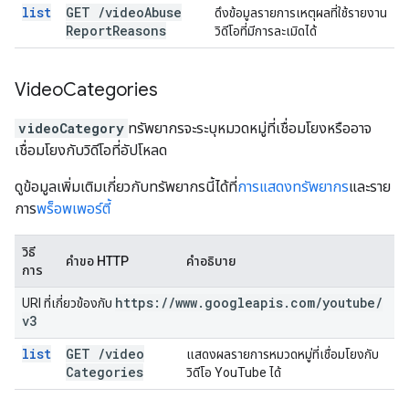
list
GET
/
video
Abuse
ดึงข้อมูลรายการเหตุผลที่ใช้รายงาน
Report
Reasons
วิดีโอที่มีการละเมิดได้
Video
Categories
videoCategory
ทรัพยากรจะระบุหมวดหมู่ที่เชื่อมโยงหรืออาจ
เชื่อมโยงกับวิดีโอที่อัปโหลด
ดูข้อมูลเพิ่มเติมเกี่ยวกับทรัพยากรนี้ได้ที่
การแสดงทรัพยากร
และราย
การ
พร็อพเพอร์ตี้
วิธี
คำขอ HTTP
คำอธิบาย
การ
https:
/
/
www
.
googleapis
.
com
/
youtube
/
URI ที่เกี่ยวข้องกับ
v3
list
GET
/
video
แสดงผลรายการหมวดหมู่ที่เชื่อมโยงกับ
Categories
วิดีโอ YouTube ได้