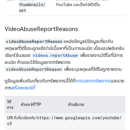
thumbnails
/
YouTube และตั้งค่าให้วิดีโอ
set
Video
Abuse
Report
Reasons
videoAbuseReportReason
แหล่งข้อมูลมีข้อมูลเกี่ยวกับ
เหตุผลที่วิดีโอจะถูกแจ้งว่ามีเนื้อหาที่เป็นการละเมิด เมื่อแอปพลิเคชัน
เรียกใช้เมธอด
videos.reportAbuse
เพื่อรายงานวิดีโอที่มีการ
ละเมิด คำขอจะใช้ข้อมูลจากทรัพยากร
videoAbuseReportReason
เพื่อระบุเหตุผลที่วิดีโอถูกรายงาน
ดูข้อมูลเพิ่มเติมเกี่ยวกับทรัพยากรนี้ได้ที่
การแสดงทรัพยากร
และราย
การ
พร็อพเพอร์ตี้
วิธี
คำขอ HTTP
คำอธิบาย
การ
https:
/
/
www
.
googleapis
.
com
/
youtube
/
URI ที่เกี่ยวข้องกับ
v3