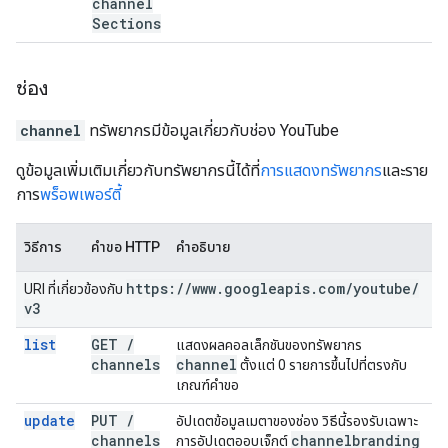
channel
Sections
ช่อง
channel
ทรัพยากรมีข้อมูลเกี่ยวกับช่อง YouTube
ดูข้อมูลเพิ่มเติมเกี่ยวกับทรัพยากรนี้ได้ที่
การแสดงทรัพยากร
และราย
การ
พร็อพเพอร์ตี้
วิธีการ
คำขอ HTTP
คำอธิบาย
https:
/
/
www
.
googleapis
.
com
/
youtube
/
URI ที่เกี่ยวข้องกับ
v3
list
GET
/
แสดงผลคอลเล็กชันของทรัพยากร
channels
channel
ตั้งแต่ 0 รายการขึ้นไปที่ตรงกับ
เกณฑ์คำขอ
update
PUT
/
อัปเดตข้อมูลเมตาของช่อง วิธีนี้รองรับเฉพาะ
channels
channel
branding
การอัปเดตออบเจ็กต์