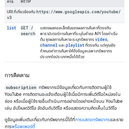
การ
HTTP
https:
/
/
www
.
googleapis
.
com
/
youtube
/
URI ที่เกี่ยวข้องกับ
v3
list
GET
/
แสดงผลคอลเล็กชันของผลการค้นหาที่ตรงกับ
search
พารามิเตอร์การค้นหาที่ระบุในคำขอ API โดยค่าเริ่ม
video
ต้น ชุดผลการค้นหาจะระบุทรัพยากร
,
channel
playlist
และ
ที่ตรงกัน แต่คุณยัง
กำหนดค่าการค้นหาให้ดึงข้อมูลเฉพาะทรัพยากร
ประเภทใดประเภทหนึ่งได้ด้วย
การติดตาม
subscription
ทรัพยากรมีข้อมูลเกี่ยวกับการติดตามผู้ใช้
YouTube การติดตามจะแจ้งเตือนผู้ใช้เมื่อมีการเพิ่มวิดีโอใหม่ลงใน
ช่อง หรือเมื่อผู้ใช้รายอื่นดำเนินการอย่างใดอย่างหนึ่งบน YouTube
เช่น อัปโหลดวิดีโอ จัดอันดับวิดีโอ หรือแสดงความคิดเห็นในวิดีโอ
ดูข้อมูลเพิ่มเติมเกี่ยวกับทรัพยากรนี้ได้ที่
การแสดงทรัพยากร
และราย
การ
พร็อพเพอร์ตี้