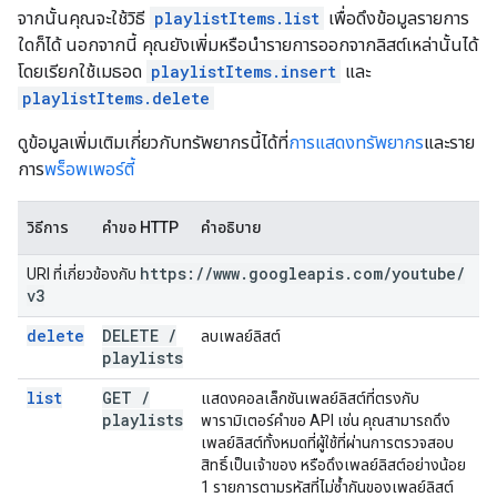
จากนั้นคุณจะใช้วิธี
playlistItems.list
เพื่อดึงข้อมูลรายการ
ใดก็ได้ นอกจากนี้ คุณยังเพิ่มหรือนำรายการออกจากลิสต์เหล่านั้นได้
โดยเรียกใช้เมธอด
playlistItems.insert
และ
playlistItems.delete
ดูข้อมูลเพิ่มเติมเกี่ยวกับทรัพยากรนี้ได้ที่
การแสดงทรัพยากร
และราย
การ
พร็อพเพอร์ตี้
วิธีการ
คำขอ HTTP
คำอธิบาย
https:
/
/
www
.
googleapis
.
com
/
youtube
/
URI ที่เกี่ยวข้องกับ
v3
delete
DELETE
/
ลบเพลย์ลิสต์
playlists
list
GET
/
แสดงคอลเล็กชันเพลย์ลิสต์ที่ตรงกับ
playlists
พารามิเตอร์คำขอ API เช่น คุณสามารถดึง
เพลย์ลิสต์ทั้งหมดที่ผู้ใช้ที่ผ่านการตรวจสอบ
สิทธิ์เป็นเจ้าของ หรือดึงเพลย์ลิสต์อย่างน้อย
1 รายการตามรหัสที่ไม่ซ้ำกันของเพลย์ลิสต์