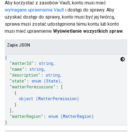
Aby korzystać z zasobów Vault, konto musi mieć
wymagane uprawnienia Vault
i dostęp do sprawy. Aby
uzyskać dostęp do sprawy, konto musi być jej twórcą,
sprawa musi zostać udostępniona temu kontu lub konto
musi mieć uprawnienie
Wyświetlanie wszystkich spraw
.
Zapis JSON
{
"matterId"
: 
string
,
"name"
: 
string
,
"description"
: 
string
,
"state"
: 
enum (
State
)
,
"matterPermissions"
: 
[
{
object (
MatterPermission
)
}
]
,
"matterRegion"
: 
enum (
MatterRegion
)
}