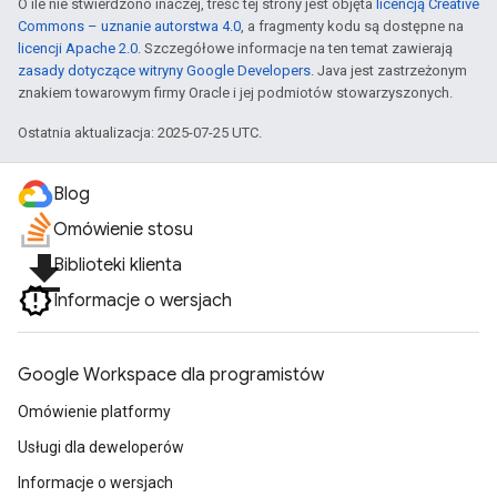
O ile nie stwierdzono inaczej, treść tej strony jest objęta
licencją Creative
Commons – uznanie autorstwa 4.0
, a fragmenty kodu są dostępne na
licencji Apache 2.0
. Szczegółowe informacje na ten temat zawierają
zasady dotyczące witryny Google Developers
. Java jest zastrzeżonym
znakiem towarowym firmy Oracle i jej podmiotów stowarzyszonych.
Ostatnia aktualizacja: 2025-07-25 UTC.
Blog
Omówienie stosu
file_download
Biblioteki klienta
Informacje o wersjach
Google Workspace dla programistów
Omówienie platformy
Usługi dla deweloperów
Informacje o wersjach