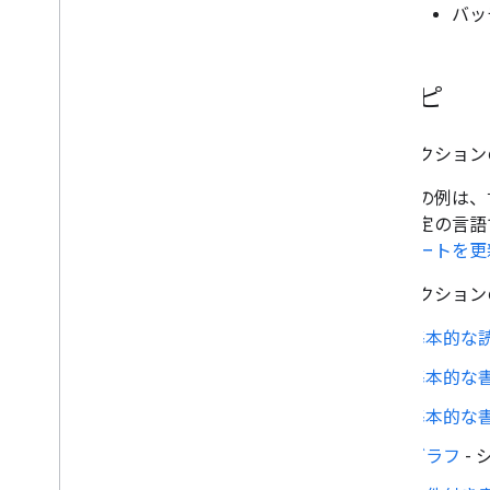
バッ
レシピ
このセクションの
これらの例は、言
して特定の言語で
ッドシートを更
このセクション
基本的な
基本的な
基本的な
グラフ
-