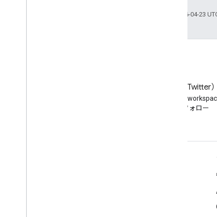
最終更新日 2026-04-23 U
ブログ
X（旧 Twitter
Google Workspace Developers
Twitter で @workspa
ブログを読む
をフォロー
デベロッパー向け Google Workspace
プラットフォームの概要
デベロッパー プロダクト
リリースノート