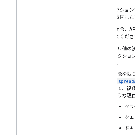
データ処理
名前付き範囲と保護されている範囲
このセクションでは
ピボット テーブル
ートの意図した
行と列の操作
多くの場合、A
シートのオペレーション
注意してくださ
学習用リソース
セル値の
Sheets API 動画ライブラリ
レクショ
Sheets API の概要 Codelab
す。
可能な限
（
spread
して、複
ような理
クラ
クエ
ドキ