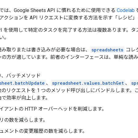
、Google Sheets API に慣れるために使用できる
Codelab
アクションを API リクエストに変換する方法を示す「レシピ
PI を使用して特定のタスクを完了する方法は複数あります。
い。
読み取りまたは書き込みが必要な場合は、
spreadsheets
コレ
ンの方が適しています。前者のインターフェースは、単純な読み
り、バッチメソッド
sheet.batchUpdate
、
spreadsheet.values.batchGet
、
sp
数のリクエストを 1 つのメソッド呼び出しにバンドルします。
由で効率が向上します。
イアントの HTTP オーバーヘッドを削減します。
リの数を減らします。
ュメントの変更履歴の数を減らします。