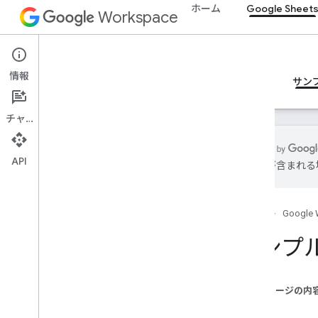
ホーム
Google Sheet
Workspace
Google Sheets
情報
概要
ガイド
リファレンス
MCP サーバー
サン
チャット
API
は誤りが含まれる
概要
ホーム
Google 
レシピ
基本的な読み取り
サンプ
基本的な表現
基本的な書式設定
チャート
このページの内
条件付き書式
レシピ