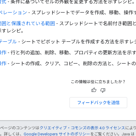
書式
- 条件に基づいてセルの外観を変更する方法を示すレシピ
ペレーション
- スプレッドシートでデータを作成、移動、操作
範囲と保護されている範囲
- スプレッドシートで名前付き範囲
示すレシピ。
テーブル
- シートでピボット テーブルを作成する方法を示すレ
操作
- 行と列の追加、削除、移動、プロパティの更新方法を示
操作
- シートの作成、クリア、コピー、削除の方法と、シート
この情報は役に立ちましたか？
フィードバックを送信
のページのコンテンツは
クリエイティブ・コモンズの表示 4.0 ライセンス
によ
す。詳しくは、
Google Developers サイトのポリシー
をご覧ください。Java は