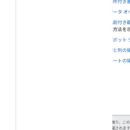
条件付き
データ オ
名前付き
る方法を
ピボット 
行と列の
シートの
特に記載のない限り、こ
ス
により使用許諾されま