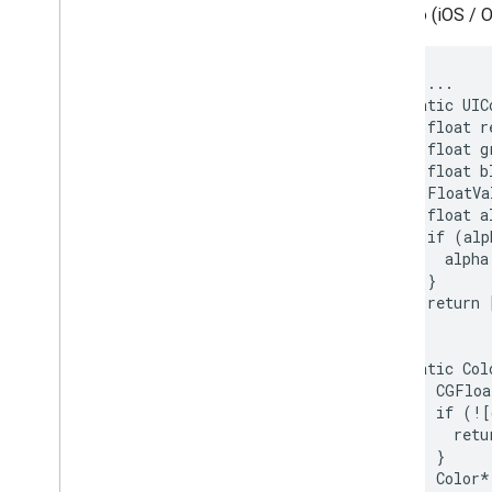
Ejemplo (iOS / O
 // ...

 static UIC
    float r
    float g
    float b
    FloatVa
    float a
    if (alp
      alpha
    }

    return 
 }

 static Col
     CGFloa
     if (![
       retu
     }

     Color*