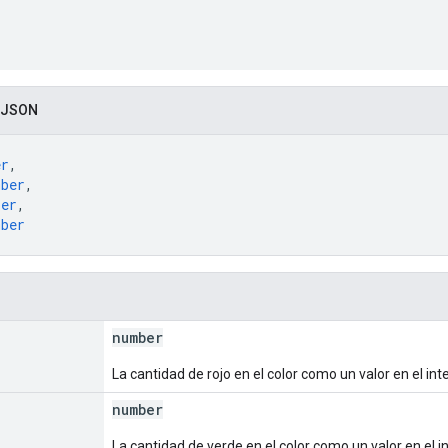
 JSON
er
,
mber
,
ber
,
mber
number
La cantidad de rojo en el color como un valor en el inter
number
La cantidad de verde en el color como un valor en el int