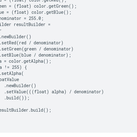
een = (float) color.getGreen();

ue = (float) color.getBlue();

nominator = 255.0;

ilder resultBuilder =



.newBuilder()

.setRed(red / denominator)

.setGreen(green / denominator)

.setBlue(blue / denominator);

a = color.getAlpha();

a != 255) {

.setAlpha(

oatValue

  .newBuilder()

  .setValue(((float) alpha) / denominator)

  .build());

esultBuilder.build();
