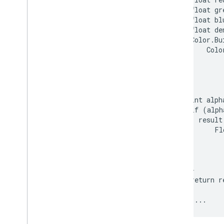
   float gr
   float bl
   float de
   Color.Bu
       Color
           
           
           
           
   int alph
   if (alph
     result
         Fl
           
           
           
   }

   return r
 }
