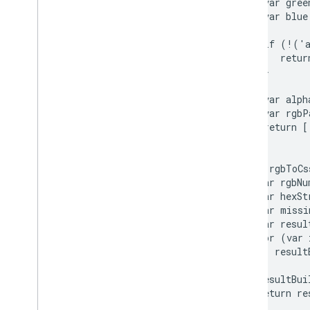
   var gree
   var blue
   if (!('a
      retur
   }

   var alph
   var rgbP
   return [
};

var rgbToCs
  var rgbNu
  var hexSt
  var missi
  var resul
  for (var 
     result
  }

  resultBui
  return re
};
