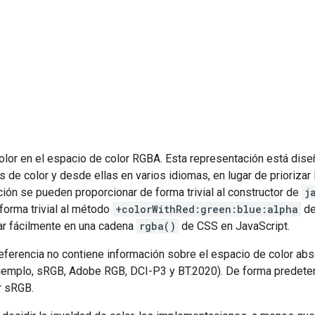
lor en el espacio de color RGBA. Esta representación está diseña
 de color y desde ellas en varios idiomas, en lugar de prioriza
ión se pueden proporcionar de forma trivial al constructor de
j
forma trivial al método
+colorWithRed:green:blue:alpha
de
r fácilmente en una cadena
rgba()
de CSS en JavaScript.
eferencia no contiene información sobre el espacio de color abso
ejemplo, sRGB, Adobe RGB, DCI-P3 y BT.2020). De forma predeter
r sRGB.