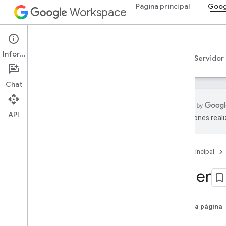
Página principal
Goog
Workspace
Google Sheets
Información
Descripción general
Guías
Referencia
Servidor
Chat
API
traducciones real
API de Sheets
v4
Página principal
Descripción general
Other
Recursos de REST
hojas de cálculo
Descripción general
En esta página
Hojas de cálculo
Color
Hojas de cálculo