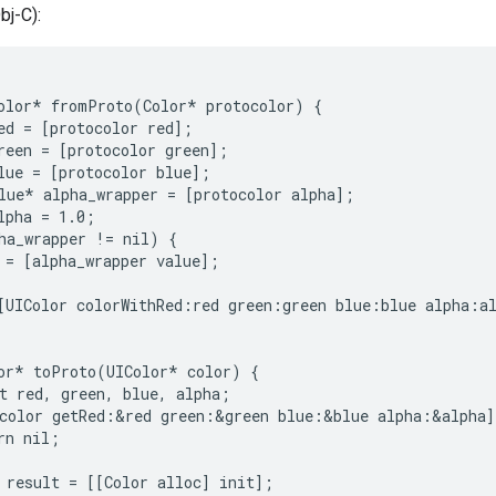
bj-C):
olor* fromProto(Color* protocolor) {

ed = [protocolor red];

reen = [protocolor green];

lue = [protocolor blue];

lue* alpha_wrapper = [protocolor alpha];

lpha = 1.0;

ha_wrapper != nil) {

 = [alpha_wrapper value];

[UIColor colorWithRed:red green:green blue:blue alpha:al
or* toProto(UIColor* color) {

t red, green, blue, alpha;

color getRed:&red green:&green blue:&blue alpha:&alpha])
rn nil;

 result = [[Color alloc] init];
