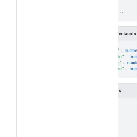
Representación
{
"red"
: 
numb
"green"
: 
nu
"blue"
: 
num
"alpha"
: 
nu
}
Campos
red
green