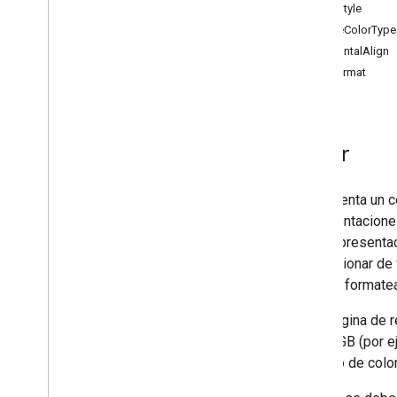
ColorStyle
celdas
ThemeColorType
Tablas dinámicas
HorizontalAlign
Gráficos
TextFormat
Otros
batch
Update
create
get
Color
get
By
Data
Filter
.
Spreadsheets
.
developer
Metadata
Representa un co
hojas de cálculo
representaciones
hojas de cálculo
.
valores
esta representac
Tipos
proporcionar de 
Data
Filter
pueden formatea
Opción de fecha y hora
Esta página de r
Dimensión
valor RGB (por 
Rango de dimensión
espacio de colo
Error
Code
Error
Details