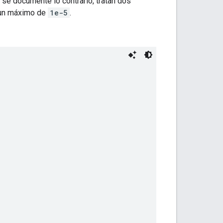
se documente lo contrario, tratan dos
n un máximo de
1e-5
.