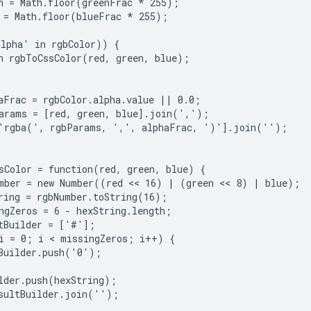
n = Math.floor(greenFrac * 255);

 = Math.floor(blueFrac * 255);

lpha' in rgbColor)) {

n rgbToCssColor(red, green, blue);

aFrac = rgbColor.alpha.value || 0.0;

arams = [red, green, blue].join(',');

'rgba(', rgbParams, ',', alphaFrac, ')'].join('');

sColor = function(red, green, blue) {

mber = new Number((red << 16) | (green << 8) | blue);

ring = rgbNumber.toString(16);

ngZeros = 6 - hexString.length;

tBuilder = ['#'];

i = 0; i < missingZeros; i++) {

Builder.push('0');

lder.push(hexString);

sultBuilder.join('');
