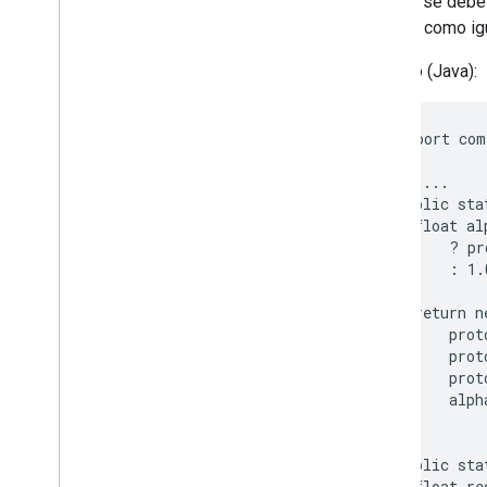
Cuando se debe d
Update
Values
Response
colores como igu
Opción de entrada de valor
Opción de renderización de valores
Ejemplo (Java):
Bibliotecas cliente
Parámetros de consulta
 import com
Límites de uso
 // ...

 public sta
   float al
       ? pr
       : 1.0
   return n
       prot
       prot
       prot
       alph
 }

 public sta
   float re