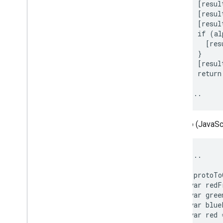
     [resul
     [resul
     [resul
     if (al
       [res
     }

     [resul
     return
}

Ejemplo (JavaScr
// ...

var protoTo
   var redF
   var gree
   var blue
   var red 