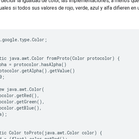
ecidir la igualdad de color, las implementaciones, a menos que 
ales si todos sus valores de rojo, verde, azul y alfa difieren e
.google.type.Color;

tic java.awt.Color fromProto(Color protocolor) {

pha = protocolor.hasAlpha()

otocolor.getAlpha().getValue()

;

ew java.awt.Color(

ocolor.getRed(),

ocolor.getGreen(),

ocolor.getBlue(),

a);

tic Color toProto(java.awt.Color color) {

d = (float) color.getRed();
