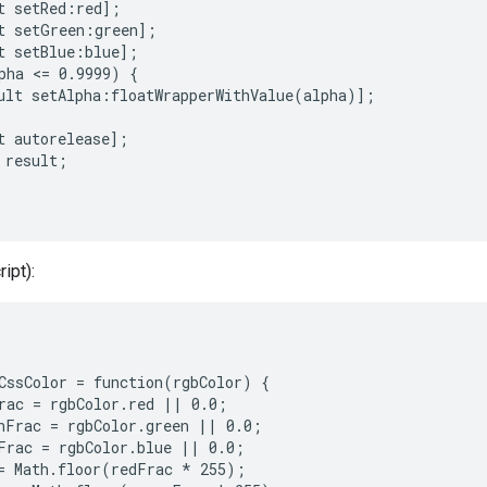
t setRed:red];

t setGreen:green];

t setBlue:blue];

pha <= 0.9999) {

ult setAlpha:floatWrapperWithValue(alpha)];

t autorelease];

 result;

ipt):
CssColor = function(rgbColor) {

rac = rgbColor.red || 0.0;

nFrac = rgbColor.green || 0.0;

Frac = rgbColor.blue || 0.0;

= Math.floor(redFrac * 255);
