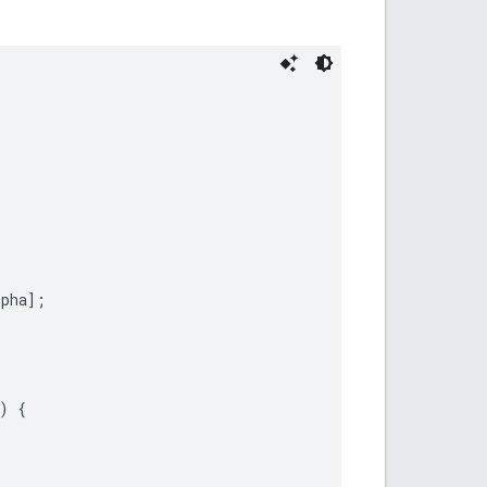
pha];

 {
