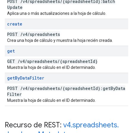
POST
/
v4
/
spreadsheets
/
{spreadsheet
Id}:batch
Update
Aplica una o más actualizaciones a la hoja de cálculo.
create
POST
/
v4
/
spreadsheets
Crea una hoja de cálculo y muestra la hoja recién creada.
get
GET
/
v4
/
spreadsheets
/
{spreadsheet
Id}
Muestra la hoja de cálculo en el ID determinado.
get
By
Data
Filter
POST
/
v4
/
spreadsheets
/
{spreadsheet
Id}:get
By
Data
Filter
Muestra la hoja de cálculo en el ID determinado.
Recurso de REST:
v4
.
spreadsheets
.