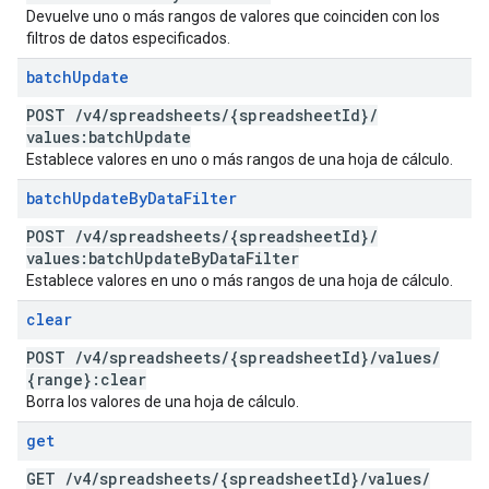
Devuelve uno o más rangos de valores que coinciden con los
filtros de datos especificados.
batch
Update
POST
/
v4
/
spreadsheets
/
{spreadsheet
Id}
/
values:batch
Update
Establece valores en uno o más rangos de una hoja de cálculo.
batch
Update
By
Data
Filter
POST
/
v4
/
spreadsheets
/
{spreadsheet
Id}
/
values:batch
Update
By
Data
Filter
Establece valores en uno o más rangos de una hoja de cálculo.
clear
POST
/
v4
/
spreadsheets
/
{spreadsheet
Id}
/
values
/
{range}:clear
Borra los valores de una hoja de cálculo.
get
GET
/
v4
/
spreadsheets
/
{spreadsheet
Id}
/
values
/