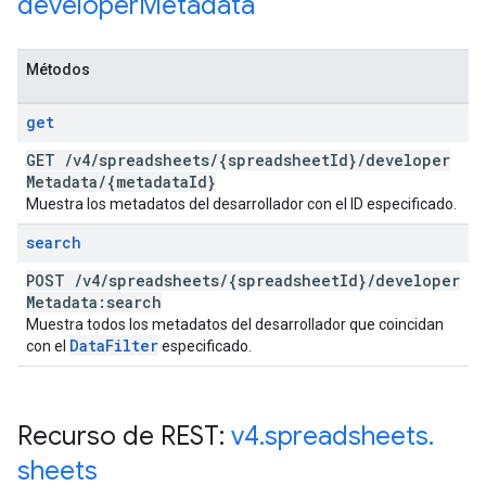
developer
Metadata
Métodos
get
GET
/
v4
/
spreadsheets
/
{spreadsheet
Id}
/
developer
Metadata
/
{metadata
Id}
Muestra los metadatos del desarrollador con el ID especificado.
search
POST
/
v4
/
spreadsheets
/
{spreadsheet
Id}
/
developer
Metadata:search
Muestra todos los metadatos del desarrollador que coincidan
Data
Filter
con el
especificado.
Recurso de REST:
v4
.
spreadsheets
.
sheets