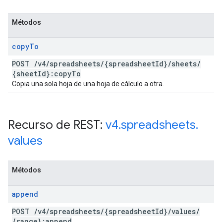
Métodos
copy
To
POST
/
v4
/
spreadsheets
/
{spreadsheet
Id}
/
sheets
/
{sheet
Id}:copy
To
Copia una sola hoja de una hoja de cálculo a otra.
Recurso de REST:
v4
.
spreadsheets
.
values
Métodos
append
POST
/
v4
/
spreadsheets
/
{spreadsheet
Id}
/
values
/
{range}:append