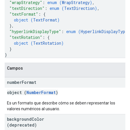
"wrapStrategy"
: 
enum (
WrapStrategy
)
,
"textDirection"
: 
enum (
TextDirection
)
,
"textFormat"
: 
{
object (
TextFormat
)
}
,
"hyperlinkDisplayType"
: 
enum (
HyperlinkDisplayType
)
"textRotation"
: 
{
object (
TextRotation
)
}
}
Campos
number
Format
object (
NumberFormat
)
Es un formato que describe cómo se deben representar los
valores numéricos al usuario.
background
Color
(deprecated)