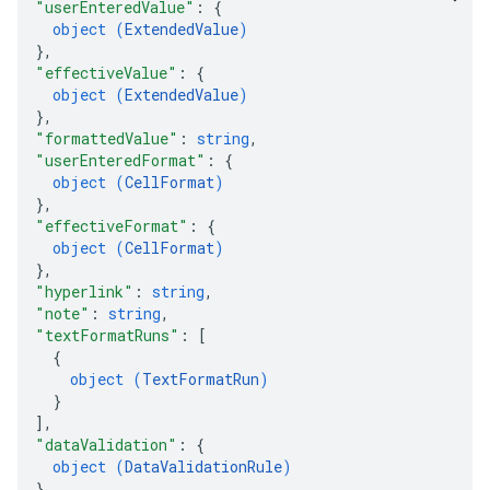
"userEnteredValue"
: 
{
object (
ExtendedValue
)
}
,
"effectiveValue"
: 
{
object (
ExtendedValue
)
}
,
"formattedValue"
: 
string
,
"userEnteredFormat"
: 
{
object (
CellFormat
)
}
,
"effectiveFormat"
: 
{
object (
CellFormat
)
}
,
"hyperlink"
: 
string
,
"note"
: 
string
,
"textFormatRuns"
: 
[
{
object (
TextFormatRun
)
}
]
,
"dataValidation"
: 
{
object (
DataValidationRule
)
}
,