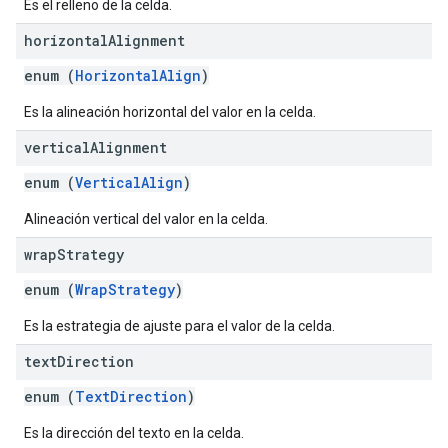
Es el relleno de la celda.
horizontal
Alignment
enum (
HorizontalAlign
)
Es la alineación horizontal del valor en la celda.
vertical
Alignment
enum (
VerticalAlign
)
Alineación vertical del valor en la celda.
wrap
Strategy
enum (
WrapStrategy
)
Es la estrategia de ajuste para el valor de la celda.
text
Direction
enum (
TextDirection
)
Es la dirección del texto en la celda.