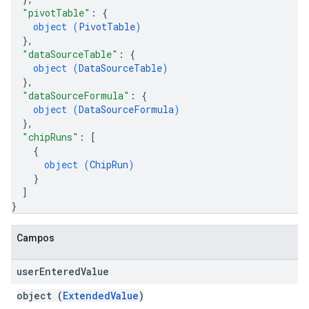
"pivotTable"
: 
{
object (
PivotTable
)
}
,
"dataSourceTable"
: 
{
object (
DataSourceTable
)
}
,
"dataSourceFormula"
: 
{
object (
DataSourceFormula
)
}
,
"chipRuns"
: 
[
{
object (
ChipRun
)
}
]
}
Campos
user
Entered
Value
object (
ExtendedValue
)