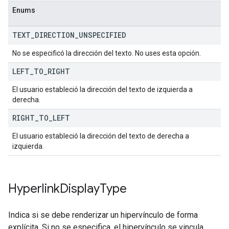
Enums
TEXT
_
DIRECTION
_
UNSPECIFIED
No se especificó la dirección del texto. No uses esta opción.
LEFT
_
TO
_
RIGHT
El usuario estableció la dirección del texto de izquierda a
derecha.
RIGHT
_
TO
_
LEFT
El usuario estableció la dirección del texto de derecha a
izquierda.
Hyperlink
Display
Type
Indica si se debe renderizar un hipervínculo de forma
explícita. Si no se especifica, el hipervínculo se vincula.